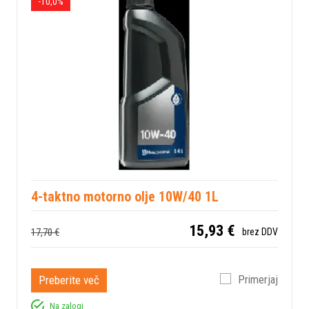
-10,0%
4-taktno motorno olje 10W/40 1L
15,93 €
17,70 €
brez DDV
Preberite več
Primerjaj
Na zalogi