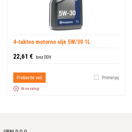
4-taktno motorno olje 5W/30 1L
22,61 €
brez DDV
Preberite več
Primerjaj
Ni na zalogi
URNI D.O.O.