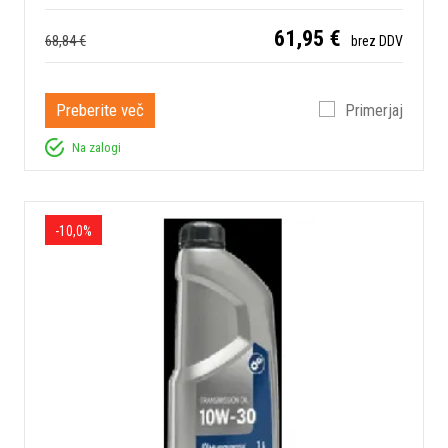
61,95 €
68,84 €
brez DDV
Preberite več
Primerjaj
Na zalogi
-10,0%