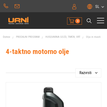
SL
0
Domov
PRODAJNI PROGRAM
HUSQVARNA GOZD, TRATA, VRT
Olja in masti
4-taktno motorno olje
Razvrsti