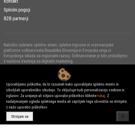
Kontakt
Splošni pogoji
B2B partnerji
Naložbo izdelave spletne strani, spletne trgovine in rezervacijske
platforme sofinancirata Republika Slovenija in Evropska unija iz
Evropskega sklada za regionalni razvoj. Sofinanciranje je bilo pridobljeno
z naslova Vavčerja za digitalni marketing.
Uporabljamo piškotke, da bi razumeli kako uporabljate spletno mesto in
izboljšali uporabniško izkušnjo. To vključuje tudi personalizacijo vsebine in
© 2022 - URNI d.o.o., Vse pravice pridržane.
oglasov. Za urejanje ali odjavo uporabe piškotkov kliknite
tukaj
. Z
nadaljevanjem ogleda spletnega mesta ali zaprtjem tega obvestila se strinjate
z našo uporabo piškotkov.
Strinjam se
X