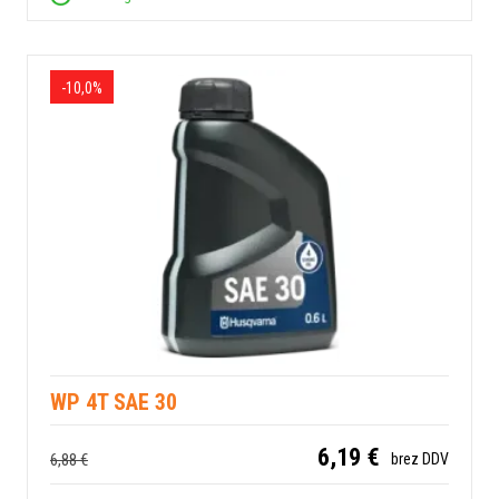
-10,0%
WP 4T SAE 30
6,19 €
6,88 €
brez DDV