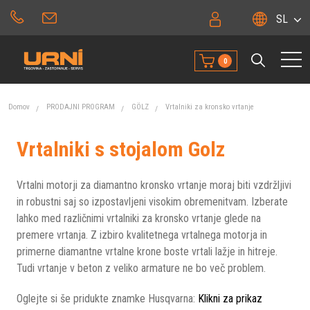
SL
0
Domov
PRODAJNI PROGRAM
GÖLZ
Vrtalniki za kronsko vrtanje
Vrtalniki s stojalom Golz
Vrtalni motorji za diamantno kronsko vrtanje moraj biti vzdržljivi
in robustni saj so izpostavljeni visokim obremenitvam. Izberate
lahko med različnimi vrtalniki za kronsko vrtanje glede na
premere vrtanja. Z izbiro kvalitetnega vrtalnega motorja in
primerne diamantne vrtalne krone boste vrtali lažje in hitreje.
Tudi vrtanje v beton z veliko armature ne bo več problem.
Oglejte si še pridukte znamke Husqvarna:
Klikni za prikaz