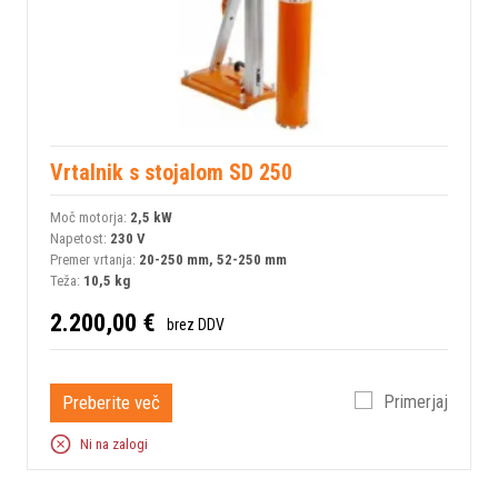
Vrtalnik s stojalom SD 250
Moč motorja:
2,5 kW
Napetost:
230 V
Premer vrtanja:
20-250 mm, 52-250 mm
Teža:
10,5 kg
2.200,00 €
brez DDV
Preberite več
Primerjaj
Ni na zalogi