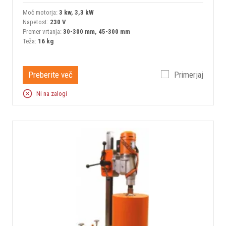
Moč motorja:
3 kw, 3,3 kW
Napetost:
230 V
Premer vrtanja:
30-300 mm, 45-300 mm
Teža:
16 kg
Preberite več
Primerjaj
Ni na zalogi