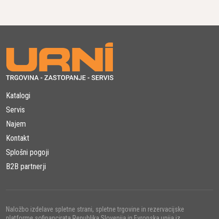
konstantno moč. Obstajajo tudi baterijske različice, ki
prinašajo večjo gibljivost na terenu.
Hlajenje in Sistem za Odstranjevanje Prahu:
Zaradi intenzivne rabe, se vrtalniki močno segrejejo. Zato
so opremljeni s sistemi hlajenja, ki preprečujejo
pregrevanje. Sistemi za odstranjevanje prahu poskrbijo,
da delovno okolje ostane čisto.
Katalogi
Servis
Prednosti Uporabe Vrtalnikov za
Najem
Kronsko Vrtanje Betona:
Kontakt
Natančno Vrtanje:
Splošni pogoji
Kronaste vrtalne krone omogočajo izjemno natančno
B2B partnerji
vrtanje, kar je ključno pri gradbenih projektih, kjer so
zahtevane odprtine specifičnih dimenzij.
Naložbo izdelave spletne strani, spletne trgovine in rezervacijske
Hitrost in Učinkovitost:
platforme sofinancirata Republika Slovenija in Evropska unija iz