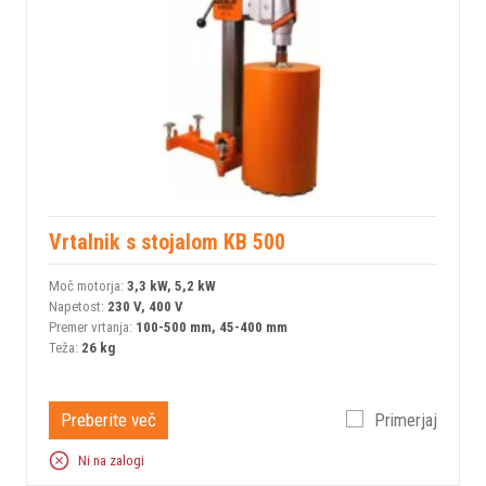
Vrtalnik s stojalom KB 500
Moč motorja:
3,3 kW, 5,2 kW
Napetost:
230 V, 400 V
Premer vrtanja:
100-500 mm, 45-400 mm
Teža:
26 kg
Preberite več
Primerjaj
Ni na zalogi