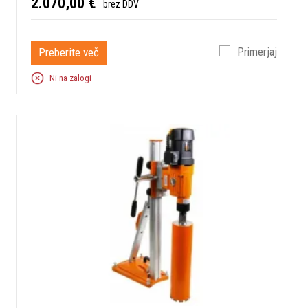
2.070,00 €
brez DDV
Preberite več
Primerjaj
Ni na zalogi