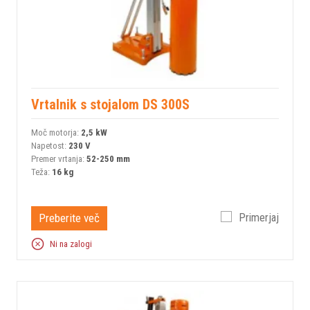
Vrtalnik s stojalom DS 300S
Moč motorja:
2,5 kW
Napetost:
230 V
Premer vrtanja:
52-250 mm
Teža:
16 kg
Preberite več
Primerjaj
Ni na zalogi