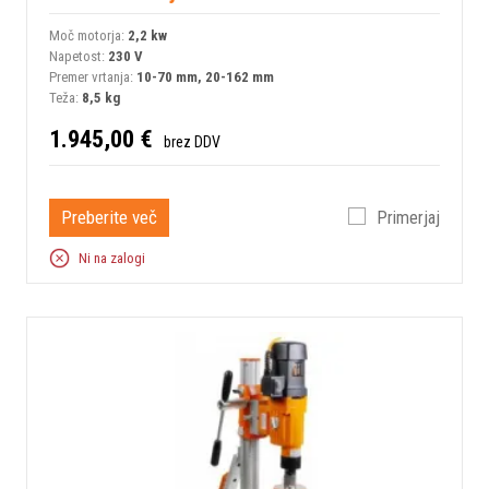
Moč motorja:
2,2 kw
Napetost:
230 V
Premer vrtanja:
10-70 mm, 20-162 mm
Teža:
8,5 kg
1.945,00 €
brez DDV
Preberite več
Primerjaj
Ni na zalogi