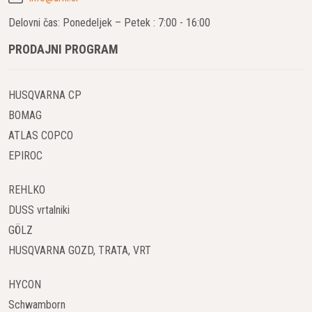
V središču delovanja vrtalnikov za kronsko vrtanje so
Delovni čas: Ponedeljek – Petek : 7:00 - 16:00
posebne kronaste vrtalne krone. Te krone so oblikovane
PRODAJNI PROGRAM
kot cev s segmenti, običajno izdelanimi iz diamantov ali
karbida, na koncu. Ti segmenti so zasnovani tako, da
omogočajo natančno in učinkovito rezanje trdnih
HUSQVARNA CP
materialov, kot je beton.
BOMAG
ATLAS COPCO
Uporaba Diamantov ali Karbida:
EPIROC
Diamantne Krone:
Primerne so za vrtanje v zelo
trde materiale, kot je beton. Diamantni segmenti
REHLKO
zagotavljajo hitro in natančno rezanje.
DUSS vrtalniki
Karbide Krone:
Uporabljajo se za manj trde
materiale, kot so opeka in kamen. So ekonomična
GÖLZ
izbira, ki še vedno omogoča učinkovito vrtanje.
HUSQVARNA GOZD, TRATA, VRT
Električni Pogon in Gibljivost:
Večina vrtalnikov za kronsko vrtanje betona deluje na
HYCON
električni pogon. Ta vrsta pogona zagotavlja stabilno in
Schwamborn