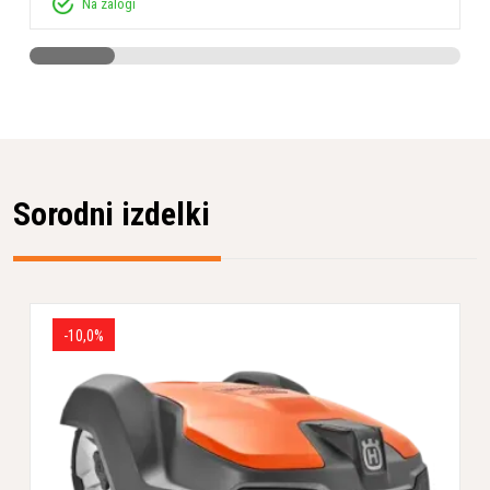
Na zalogi
Nivo hrupa
61 dB(A)
Tip baterije
li-ion
Sorodni izdelki
-10,0%