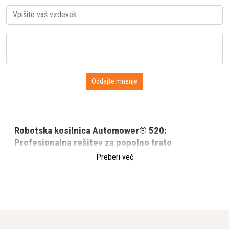
Robotska kosilnica Automower® 520:
Profesionalna rešitev za popolno trato
Preberi več
Husqvarna Automower® 520
je visoko zmogljiva robotska
kosilnica, posebej zasnovana za profesionalno uporabo na
velikih in kompleksnih površinah. Ta model zagotavlja popolno
avtomatizacijo košnje za trate do 2200 m², pri čemer izstopa
z zanesljivostjo, prilagodljivostjo in inteligentnimi funkcijami.
Kosilnica je idealna za poslovne uporabnike, parke, športna