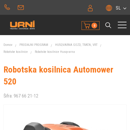
SL
0
Domov
PRODAJNI PROGRAM
HUSQVARNA GOZD, TRATA, VRT
Robotske kosilnice
Robotske kosilnice Husqvarna
Robotska kosilnica Automower
520
Šifra:
967 66 21-12