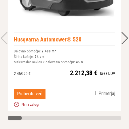
Husqvarna Automower® 520
Delovno območje:
2.400 m²
Š
Širina košnje:
24 cm
Maksimalen naklon v delovnem območju:
45 %
2
2.212,38 €
2.458,20 €
brez DDV
Preberite več
Primerjaj
Ni na zalogi