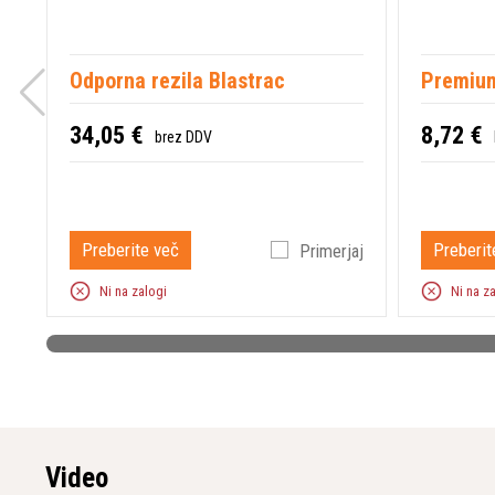
Odporna rezila Blastrac
Premium
34,05 €
8,72 €
brez DDV
Preberite več
Preberit
Primerjaj
Ni na zalogi
Ni na z
Video