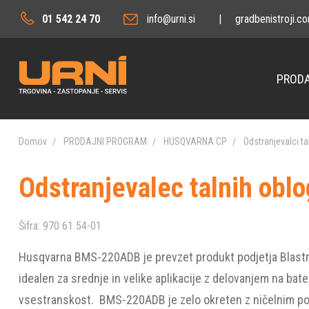
01 542 24 70
info@urni.si
|
gradbenistroji.c
PRODA
Domov
PRODAJNI PROGRAM
HUSQVARNA CP
Odstranjevalci ta
Odstranjevalec talnih ob
Šifra:
970 61 54-01
Husqvarna BMS-220ADB je prevzet produkt podjetja Blast
idealen za srednje in velike aplikacije z delovanjem na bate
vsestranskost. BMS-220ADB je zelo okreten z ničelnim po