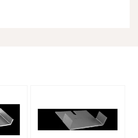
920 mm
ransko
960 kg
4 kW
5 cm