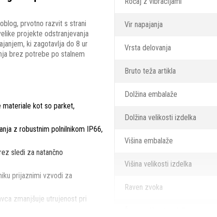
Ročaj z vibracijami
blog, prvotno razvit s strani
Vir napajanja
velike projekte odstranjevanja
ajanjem, ki zagotavlja do 8 ur
Vrsta delovanja
nja brez potrebe po stalnem
Bruto teža artikla
Dolžina embalaže
 materiale kot so parket,
Dolžina velikosti izdelka
vanja z robustnim polnilnikom IP66,
Višina embalaže
rez sledi za natančno
Višina velikosti izdelka
niku prijaznimi vzvodi za
Raven zvoka
vca zmanjšuje utrujenost pri
Širina velikosti izdelka