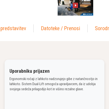
 predstavitev
Datoteke / Prenosi
Sorodn
Uporabniku prijazen
Ergonomski ročaji z lahkoto nadzorujejo gibe z natančnostjo in
lahkoto. Sistem Dual-Lift omogoča upravljavcem, da iz udobja
svojega sedeža prilagodijo kot in višino rezalne glave.