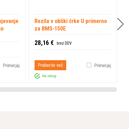
njevanje
Rezila v obliki črke U primerno
P
no
za BMS-150E
1
28,16 €
brez DDV
Preberite več
Primerjaj
Primerjaj
Na zalogi