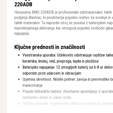
220ADB
Husqvarna BMS-220ADB je profesionalni odstranjevalec talnih o
podjetja Blastrac, ki predstavlja popolno rešitev za srednje in 
talnih materialov. Ta napredni stroj se ponaša z baterijskim nap
neprekinjenega delovanja, kar omogoča popolno svobodo giba
napajanju.
Ključne prednosti in značilnosti
Vsestranska uporaba: Učinkovito odstranjuje različne talne
keramika, linolej, vinil, preproga, lepila in ploščice
Baterijsko napajanje: 12 zmogljivih baterij za 6-8 ur delo
odpornim proti udarcem in vibracijam
Izjemna okretnost: Ničelni polmer zavoja in pnevmatike b
manevriranje
Popoln hidravlični nadzor: Enostavno upravljanje z uporab
nastavitev smeri in višine rezila
Udobna uporaba: Ergonomsko oblikovan sedež za upravlja
daljšem delu