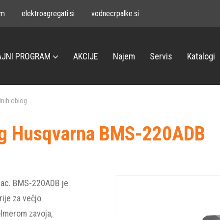
om
elektroagregati.si
vodnecrpalke.si
JNI PROGRAM
AKCIJE
Najem
Servis
Katalogi
lnih oblog
log Husqvarna BMS-220ADB
rac. BMS-220ADB je
rije za večjo
lmerom zavoja,