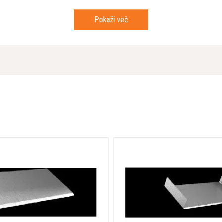
lec za prevoz z viličarjem
Širina embalaže
Pokaži več
Teža (celoten izdelek brez st
m, kar omogoča optimalno
 robusten stroj, ki kljub svoji
pakiranih artiklov)
B(A), kar bistveno izboljša
Izhodna moč
Delovna širina
vajo visoko zmogljivost in
tost omogočata hitro in natančno
pri obsežnih gradbenih ali
nostavni mobilnosti je idealen za
ktričnega omrežja omejen.
kovnem kot tekstovnem delu in