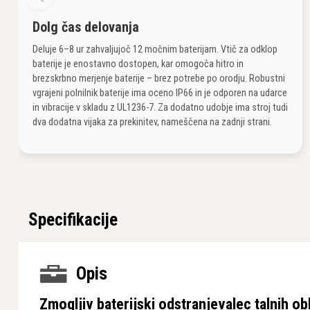
Dolg čas delovanja
Deluje 6–8 ur zahvaljujoč 12 močnim baterijam. Vtič za odklop
baterije je enostavno dostopen, kar omogoča hitro in
brezskrbno merjenje baterije – brez potrebe po orodju. Robustni
vgrajeni polnilnik baterije ima oceno IP66 in je odporen na udarce
in vibracije v skladu z UL1236-7. Za dodatno udobje ima stroj tudi
dva dodatna vijaka za prekinitev, nameščena na zadnji strani.
Specifikacije
Opis
Zmogljiv baterijski odstranjevalec talnih 