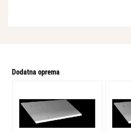
Enostaven transport: Štiri dvižna ušesa in pripravljen nosi
Tehnične specifikacije
BMS-220ADB odlikuje 4 kW izhodna moč z delovno širino 5 c
ravnovesje med močjo in natančnostjo. S težo 960 kg predstavlja
zmogljivosti zagotavlja le 0,5 m/s² vibracij in raven hrupa 77 d
delovne pogoje za upravljavca.
Idealen za profesionalno uporabo
Husqvarna BMS-220ADB je zasnovan za profesionalce, ki zahte
Dodatna oprema
zanesljivost pri pripravi tal. Njegova vsestranskost in učinkovi
odstranjevanje različnih materialov, kar prihrani čas in stroške 
renovacijskih projektih. Zahvaljujoč baterijskemu napajanju in e
delo v zaprtih prostorih in na lokacijah, kjer je dostop do ele
* Pridržujemo si pravico do napak na spletni strani tako v sli
zanje ne prevzemamo odgovornosti.