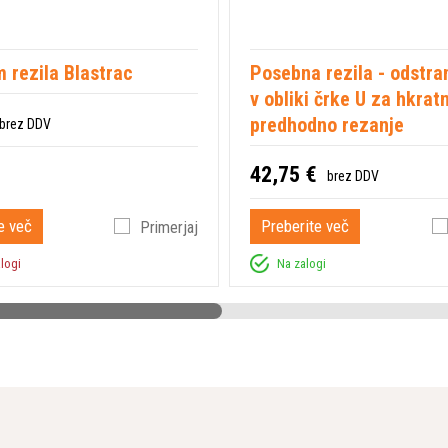
 rezila Blastrac
Posebna rezila - odstra
v obliki črke U za hkrat
predhodno rezanje
brez DDV
42,75 €
brez DDV
e več
Preberite več
Primerjaj
alogi
Na zalogi