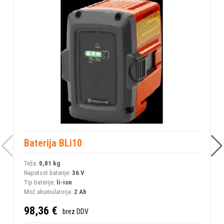
Baterija BLi10
Teža:
0,81 kg
T
Napetost baterije:
36 V
N
Tip baterije:
li-ion
T
Moč akumulatorja:
2 Ah
M
98,36 €
brez DDV