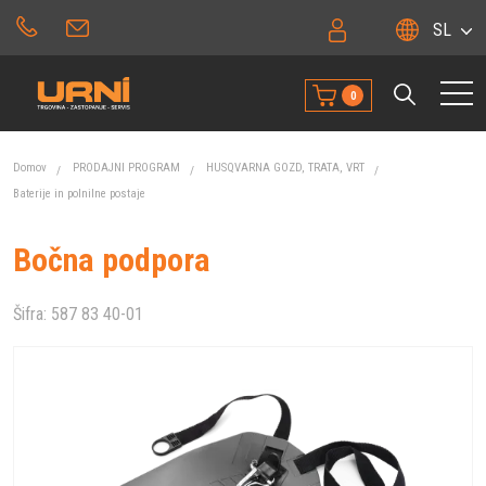
SL
0
Domov
PRODAJNI PROGRAM
HUSQVARNA GOZD, TRATA, VRT
Baterije in polnilne postaje
Bočna podpora
Šifra:
587 83 40-01