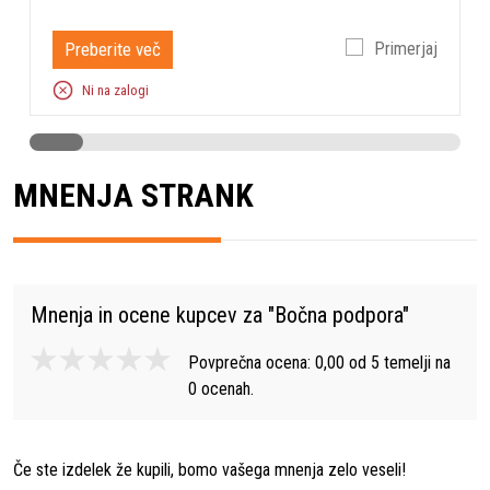
Preberite več
Primerjaj
Ni na zalogi
MNENJA STRANK
Mnenja in ocene kupcev za "
Bočna podpora
"
Povprečna ocena:
0,00
od
5
temelji na
0
ocenah.
Če ste izdelek že kupili, bomo vašega mnenja zelo veseli!