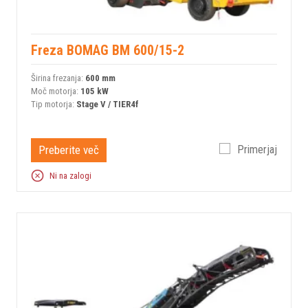
Freza BOMAG BM 600/15-2
Širina frezanja:
600 mm
Moč motorja:
105 kW
Tip motorja:
Stage V / TIER4f
Preberite več
Primerjaj
Ni na zalogi