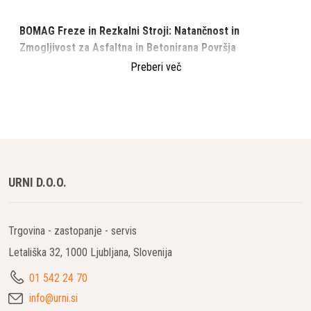
BOMAG Freze in Rezkalni Stroji: Natančnost in
Zmogljivost za Asfaltna in Betonirana Površja
Preberi več
BOMAG freze in rezkalni stroji so vodilna izbira za
odstranjevanje starih asfaltnih in betonskih površin ter pripravo
podlage za nov asfalt. S svojo zmogljivostjo, natančnostjo in
inovativnimi tehnologijami zagotavljajo vrhunske rezultate pri
vseh vrstah infrastrukturnih projektov, kot so ceste, letališča in
industrijska območja. Ne glede na kompleksnost projekta,
URNI D.O.O.
freze BOMAG zagotavljajo hitro in učinkovito odstranjevanje
ter pripravo površin za nadaljnjo obdelavo.
Trgovina - zastopanje - servis
Ključne prednosti BOMAG frez in rezkalnih strojev
Letališka 32, 1000 Ljubljana, Slovenija
Visoka zmogljivost rezkanja
Freze BOMAG so zasnovane za hitro in učinkovito
01 542 24 70
odstranjevanje velikih količin materiala. Zmogljivi bobni in
info@urni.si
visokozmogljivi motorji omogočajo odstranjevanje