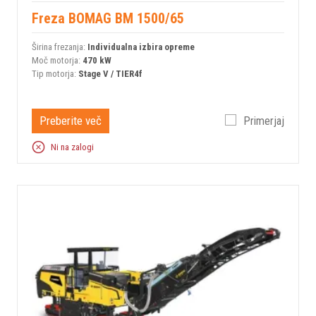
Freza BOMAG BM 1500/65
Širina frezanja:
Individualna izbira opreme
Moč motorja:
470 kW
Tip motorja:
Stage V / TIER4f
Preberite več
Primerjaj
Ni na zalogi