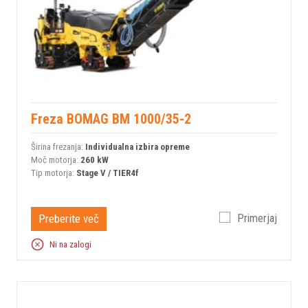
Freza BOMAG BM 1000/35-2
Širina frezanja:
Individualna izbira opreme
Moč motorja:
260 kW
Tip motorja:
Stage V / TIER4f
Preberite več
Primerjaj
Ni na zalogi