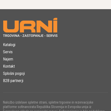
avtocest in letališč. Na voljo so različni modeli, ki
omogočajo izbiro širine rezkanja, s čimer so prilagodljivi
za različne zahteve in delovne pogoje.
Napredna tehnologija rezkanja
BOMAG freze so opremljene z najnovejšimi
tehnologijami, kot je
Ion Dust Shield
, ki zmanjša
Katalogi
sproščanje prahu med delom, kar izboljša varnost in
Servis
delovne pogoje na gradbišču. Poleg tega
BOMAG-
Najem
telematic
sistem omogoča nadzor nad delovanjem
stroja na daljavo, kar izboljša učinkovitost vodenja
Kontakt
projektov in zmanjša stroške vzdrževanja.
Splošni pogoji
B2B partnerji
Učinkovito odvajanje materiala
Sistem za učinkovito odvajanje odstranjenega materiala
zagotavlja nemoten pretok odstranjenega materiala iz
Naložbo izdelave spletne strani, spletne trgovine in rezervacijske
rezkalnega območja, kar poveča hitrost dela in
platforme sofinancirata Republika Slovenija in Evropska unija iz
preprečuje zamašitve. BOMAG-ove freze so zasnovane