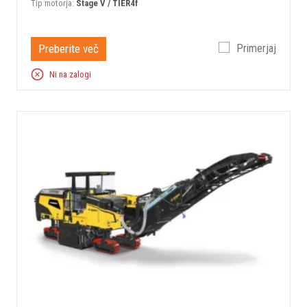
Tip motorja:
Stage V / TIER4f
Preberite več
Primerjaj
Ni na zalogi