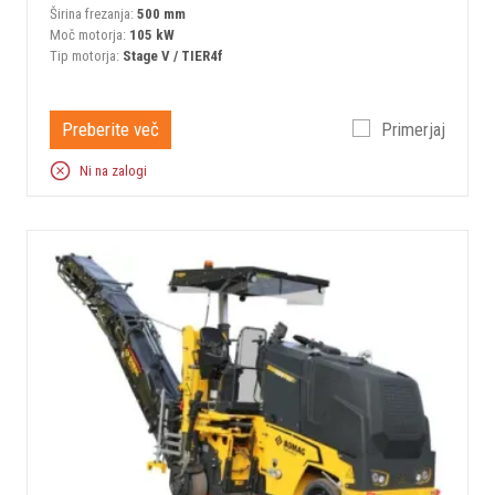
Širina frezanja:
500 mm
Moč motorja:
105 kW
Tip motorja:
Stage V / TIER4f
Preberite več
Primerjaj
Ni na zalogi