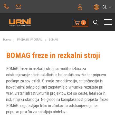
SL
0
Domov
PRODAJNI PROGRAM
BOMAG
BOMAG freze in rezkalni stroji
BOMAG freze in rezkalni stroji so vodilna izbira za
odstranjevanje starih asfaltnih in betonskih površin ter pripravo
podlage za nov asfalt. S svojo zmogljivostjo, natančnostjo in
inovativnimi tehnologijami zagotavljajo vrhunske rezultate pri
vseh vrstah infrastrukturnih projektov, kot so ceste, letališča in
industrijska območja. Ne glede na kompleksnost projekta, freze
BOMAG zagotavljajo hitro in učinkovito odstranjevanje ter
pripravo površin za nadaljnjo obdelavo.