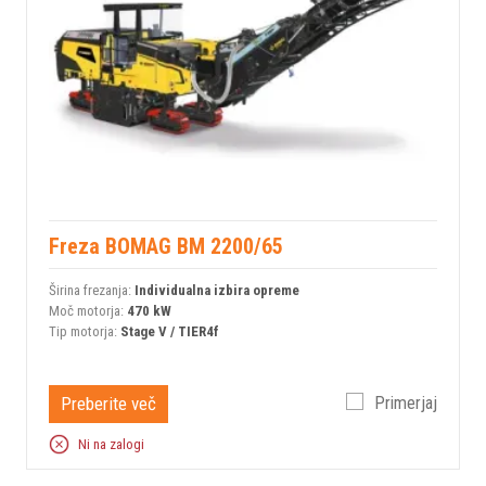
Freza BOMAG BM 2200/65
Širina frezanja:
Individualna izbira opreme
Moč motorja:
470 kW
Tip motorja:
Stage V / TIER4f
Preberite več
Primerjaj
Ni na zalogi