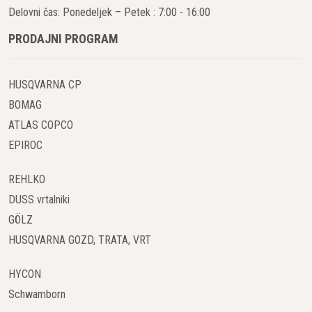
Delovni čas: Ponedeljek – Petek : 7:00 - 16:00
asfaltnih in betonskih površin na globinah, ki jih zahteva
projekt, ne da bi pri tem trpelo natančno rezkanje. To
PRODAJNI PROGRAM
skrajša čas izvedbe projektov in omogoča večjo
produktivnost na gradbišču.
HUSQVARNA CP
Natančno odstranjevanje z minimalno poškodbo
BOMAG
podlage
ATLAS COPCO
Zahvaljujoč naprednemu sistemu za nadzor globine
EPIROC
rezkanja, freze BOMAG omogočajo natančno
odstranjevanje asfalta ali betona, pri čemer je mogoče
REHLKO
natančno nastaviti globino in širino odstranjevanja. To
DUSS vrtalniki
zagotavlja gladko in enakomerno površino, kar zmanjšuje
GÖLZ
potrebo po dodatnem delu pri pripravi podlage za nov
asfalt.
HUSQVARNA GOZD, TRATA, VRT
HYCON
Prilagodljivost za različne vrste projektov
BOMAG freze in rezkalni stroji so primerni za različne
Schwamborn
vrste projektov, od manjših mestnih cest do velikih