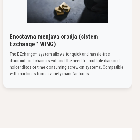
Enostavna menjava orodja (sistem
Ezchange™ WING)
The EZchange™ system allows for quick and hassle-free
diamond tool changes without the need for multiple diamond
holder discs or time-consuming screw-on systems. Compatible
with machines from a variety manufacturers.