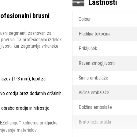
Lastnosti
fesionalni brusni
Colour
usni segment, zasnovan za
Hladilna tekočina
površin. Ta profesionalni izdelek
jivosti, kar zagotavlja vrhunske
Priključek
Raven zmogljivosti
Širina embalaže
mazov (1-3 mm), lepil za
Višina embalaže
o orodja brez dodatnih držalnih
Dolžina embalaže
obrabo orodja in hitrostjo
Bruto teža artikla
č EZchange™ krilnemu priključku
njevanje materialov