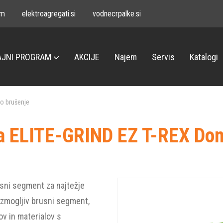
om
elektroagregati.si
vodnecrpalke.si
JNI PROGRAM
AKCIJE
Najem
Servis
Katalogi
o brušenje
a ELITE-GRIND EZ T-REX Do
sni segment za najtežje
zmogljiv brusni segment,
v in materialov s