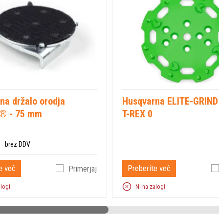
na držalo orodja
Husqvarna ELITE-GRIND
® - 75 mm
T-REX 0
brez DDV
e več
Preberite več
Primerjaj
alogi
Ni na zalogi