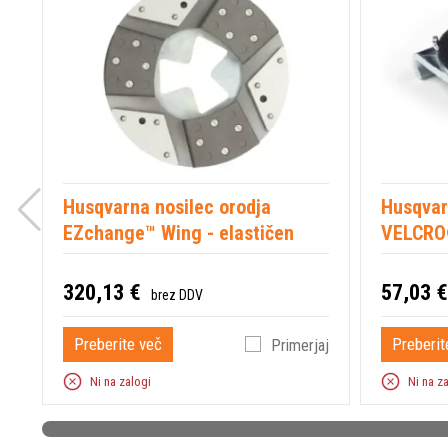
Husqvarna nosilec orodja
Husqvar
EZchange™ Wing - elastičen
VELCRO
320,13 €
57,03 €
brez DDV
Preberite več
Preberit
Primerjaj
Ni na zalogi
Ni na z