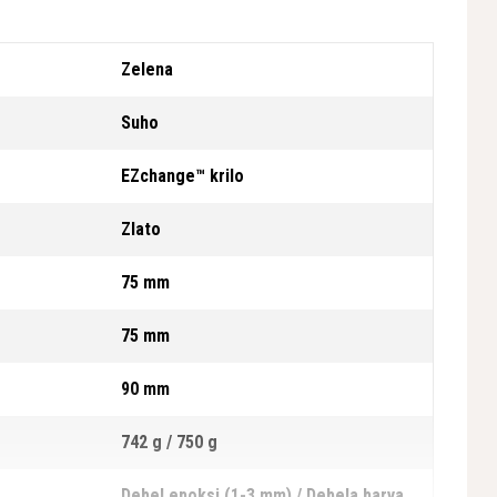
Zelena
Suho
EZchange™ krilo
Zlato
75 mm
75 mm
90 mm
742 g / 750 g
Debel epoksi (1-3 mm) / Debela barva