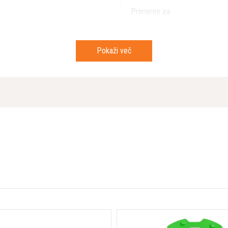
Primerno za
različici, vsaka v paketu po 3
 ki se soočajo z zahtevnimi
ih materialov.
Pokaži več
e delo čistejše in enostavnejše za
ino in učinkovitejše
 - z natančno izdelavo in skrbno
jsko dobo orodja in hitrostjo
sionalnih rezultatov v krajšem
tov.
kovnem kot tekstovnem delu in