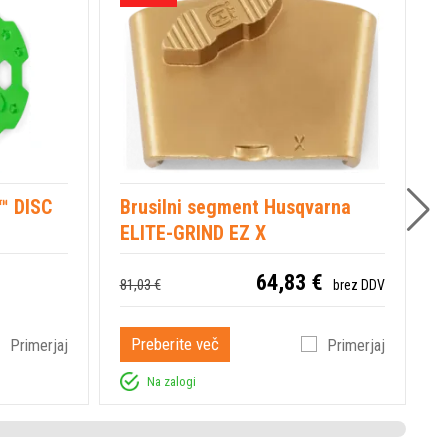
™ DISC
Brusilni segment Husqvarna
H
ELITE-GRIND EZ X
P
64,83 €
81,03 €
brez DDV
Preberite več
Primerjaj
Primerjaj
Na zalogi