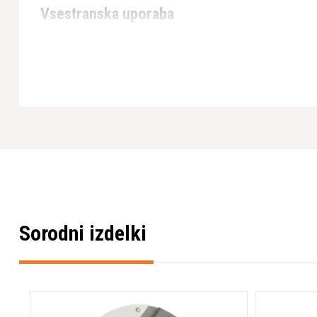
Vsestranska uporaba
ELITE-GRIND EZ T-REX Dome je na voljo v levi (L) in desni (R) 
kose. Ta brusni segment je idealen za profesionalne izvajalce,
površinami, kjer je potrebna temeljita odstranitev močno vezan
Zahvaljujoč suhi tehnologiji brušenja (brez hladilne tekočine) j
izvedbo. Kupolasta oblika segmenta omogoča boljši stik s površ
odstranjevanje materiala, tudi pri neravnih podlagah.
Vrhunska inženirska zasnova
Ta brusni segment uteleša Husqvarnino zavezanost k odličnosti
izbranimi materiali zagotavlja optimalno ravnovesje med življen
obdelave. Rezultat je orodje, ki vam omogoča doseganje profe
Sorodni izdelki
času, kar pomeni večjo produktivnost in donosnost vaših projek
* Pridržujemo si pravico do napak na spletni strani tako v sli
zanje ne prevzemamo odgovornosti.