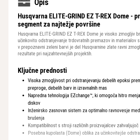
Opis
Husqvarna ELITE-GRIND EZ T-REX Dome - pro
segment za najtežje površine
Husqvarna ELITE-GRIND EZ T-REX Dome je visoko zmogljiv br
učinkovito odstranjevanje trdovratnih premazov in materialov s 
v prepoznavni zeleni barvi je del Husqvarnine zlate ravni zmogl
rezultate pri najzahtevnejših projektih.
Ključne prednosti
Visoka zmogljivost pri odstranjevanju debelih epoksi pre
preproge, debelih barv in izravnalnih mas
Napredna tehnologija EZchange™, ki omogoča hitro menjav
diskov
Inženirsko zasnovan sistem za optimalno ravnovesje med 
brušenja
Kompatibilnost s stroji različnih proizvajalcev zahvaljujo
Posebna kupolasta (Dome) oblika za učinkovitejše odstra