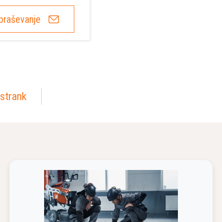
praševanje
strank