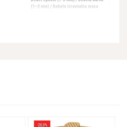
(1–3 mm) / Debela izravnalna masa
(1–3 mm) / Lepilo za preproge
-20,0%