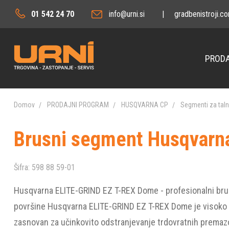
01 542 24 70
info@urni.si
|
gradbenistroji.c
PRODA
Domov
PRODAJNI PROGRAM
HUSQVARNA CP
Segmenti za taln
Brusni segment Husqvarn
Šifra:
598 88 59-01
Husqvarna ELITE-GRIND EZ T-REX Dome - profesionalni bru
površine Husqvarna ELITE-GRIND EZ T-REX Dome je visoko 
zasnovan za učinkovito odstranjevanje trdovratnih premazo