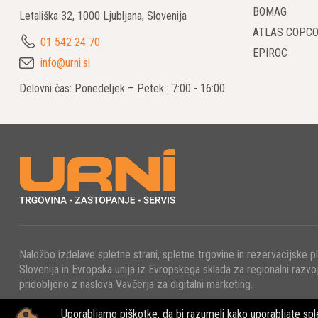
BOMAG
Letališka 32, 1000 Ljubljana, Slovenija
ATLAS COPC
01 542 24 70
EPIROC
info@urni.si
Delovni čas: Ponedeljek – Petek : 7:00 - 16:00
Naložbo izdelave spletne strani, spletne trgovine in rezervacijske p
Slovenija in Evropska unija iz Evropskega sklada za regionalni razvoj
pridobljeno z naslova Vavčerja za digitalni marketing.
Uporabljamo piškotke, da bi razumeli kako uporabljate sple