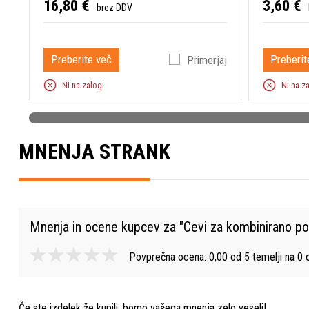
16,80 €
3,60 €
brez DDV
Preberite več
Preberit
Primerjaj
Ni na zalogi
Ni na z
MNENJA STRANK
Mnenja in ocene kupcev za "
Cevi za kombinirano po
Povprečna ocena:
0,00
od
5
temelji na
0
o
Če ste izdelek že kupili, bomo vašega mnenja zelo veseli!