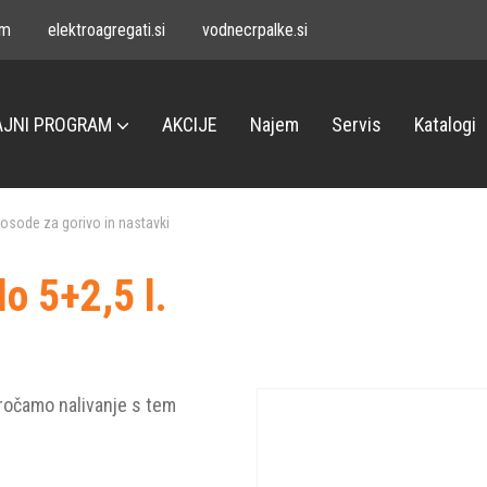
om
elektroagregati.si
vodnecrpalke.si
JNI PROGRAM
AKCIJE
Najem
Servis
Katalogi
osode za gorivo in nastavki
o 5+2,5 l.
oročamo nalivanje s tem