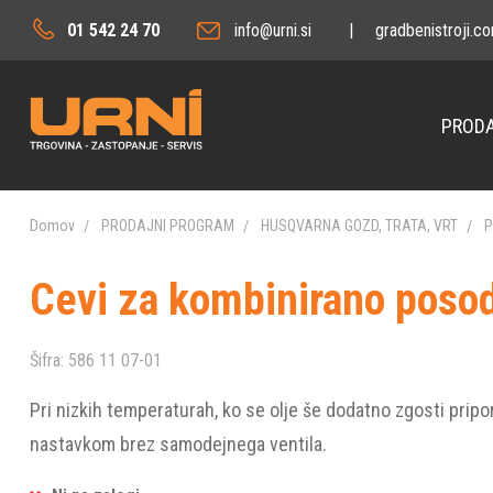
01 542 24 70
info@urni.si
|
gradbenistroji.c
PRODA
Domov
PRODAJNI PROGRAM
HUSQVARNA GOZD, TRATA, VRT
P
Cevi za kombinirano posod
Šifra:
586 11 07-01
Pri nizkih temperaturah, ko se olje še dodatno zgosti prip
nastavkom brez samodejnega ventila.