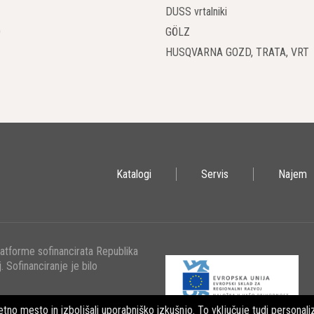
DUSS vrtalniki
O
GÖLZ
HUSQVARNA GOZD, TRATA, VRT
Katalogi
Servis
Najem
latforme sofinancirata Republika
. Sofinanciranje je bilo
tno mesto in izboljšali uporabniško izkušnjo. To vključuje tudi personaliz