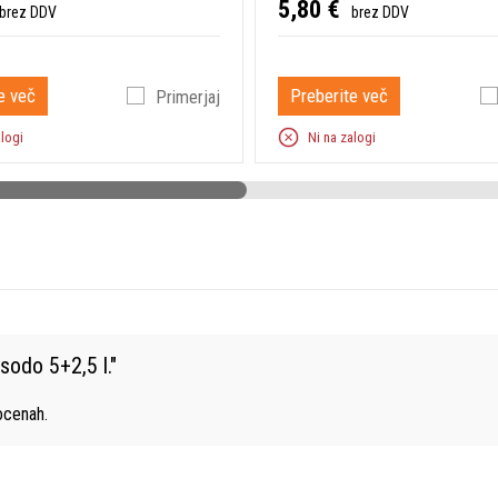
5,80 €
brez DDV
brez DDV
e več
Preberite več
Primerjaj
alogi
Ni na zalogi
sodo 5+2,5 l.
"
cenah.