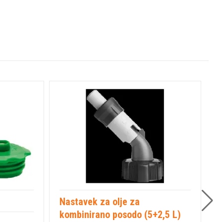
Nastavek za olje za
P
kombinirano posodo (5+2,5 L)
(