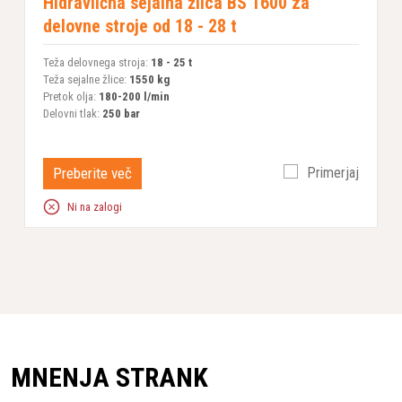
Hidravlična sejalna žlica BS 1600 za
delovne stroje od 18 - 28 t
Teža delovnega stroja:
18 - 25 t
Teža sejalne žlice:
1550 kg
Pretok olja:
180-200 l/min
Delovni tlak:
250 bar
Preberite več
Primerjaj
Ni na zalogi
MNENJA STRANK