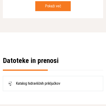
Pretok olja
180-200 l/min
Pokaži več
Teža sejalne žlice
2200 kg
Dolžina priključka
2800 mm
Višina priključka
2000 mm
Širina celotnega priključka
1890 mm
Širina košare
1600 mm
Dolžina košare
1425 mm
Volumen košare
3 m³
Datoteke in prenosi
Katalog hidravličnih priključkov