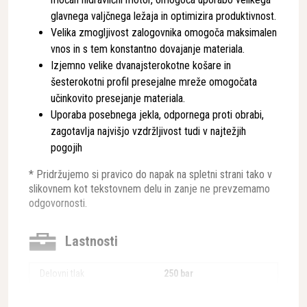
glavnega valjčnega ležaja in optimizira produktivnost.
Velika zmogljivost zalogovnika omogoča maksimalen
vnos in s tem konstantno dovajanje materiala.
Izjemno velike dvanajsterokotne košare in
šesterokotni profil presejalne mreže omogočata
učinkovito presejanje materiala.
Uporaba posebnega jekla, odpornega proti obrabi,
zagotavlja najvišjo vzdržljivost tudi v najtežjih
pogojih
* Pridržujemo si pravico do napak na spletni strani tako v
slikovnem kot tekstovnem delu in zanje ne prevzemamo
odgovornosti.
Lastnosti
Delovni tlak
250 bar
Teža delovnega stroja
24 - 38 t