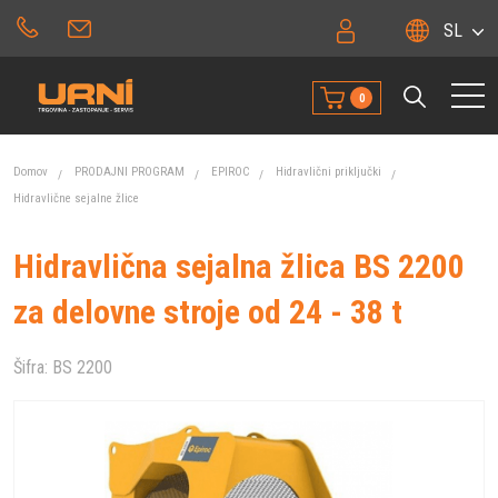
SL
0
Domov
PRODAJNI PROGRAM
EPIROC
Hidravlični priključki
Hidravlične sejalne žlice
Hidravlična sejalna žlica BS 2200
za delovne stroje od 24 - 38 t
Šifra:
BS 2200