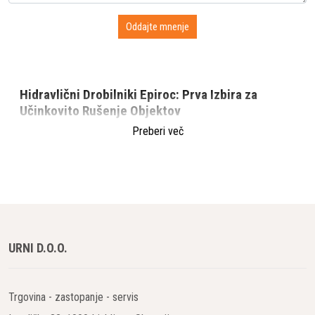
Hidravlični Drobilniki Epiroc: Prva Izbira za
Učinkovito Rušenje Objektov
Preberi več
V svetu gradbeništva in rušenja, kjer je učinkovitost ključnega
pomena, hidravlični drobilniki znamke Epiroc predstavljajo
nepogrešljivo orodje za vsak projekt rušenja. Zasnovani za
obravnavo najtežjih materialov, kot so beton, armiran beton in
opeka, hidravlični drobilniki Epiroc združujejo moč, natančnost
in vzdržljivost, kar uporabnikom omogoča, da svoje naloge
opravijo hitreje in učinkoviteje kot kdajkoli prej. V tem članku
URNI D.O.O.
bomo raziskali prednosti, ki jih hidravlični drobilniki Epiroc
prinašajo na gradbišča po vsem svetu, in zakaj so najboljša
izbira za profesionalce v industriji.
Trgovina - zastopanje - servis