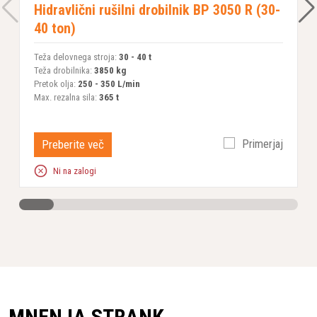
Hidravlični rušilni drobilnik BP 3050 R (30-
40 ton)
Teža delovnega stroja:
30 - 40 t
T
Teža drobilnika:
3850 kg
T
Pretok olja:
250 - 350 L/min
P
Max. rezalna sila:
365 t
M
Preberite več
Primerjaj
Ni na zalogi
MNENJA STRANK