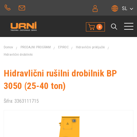
SL
0
Domov
PRODAJNI PROGRAM
EPIROC
Hidravlični priključki
Hidravlični drobilniki
Hidravlični rušilni drobilnik BP
3050 (25-40 ton)
Šifra:
3363111715