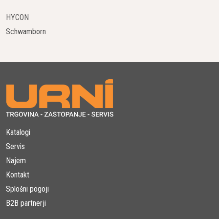
Dolgotrajna Vzdržljivost
HYCON
Zgrajeni za vzdržljivost, hidravlični drobilniki Epiroc prenesejo
Schwamborn
najtežje delovne pogoje in zagotavljajo dolgo življenjsko dobo.
Njihova robustna konstrukcija in odpornost proti obrabi
zagotavljata, da so ta orodja investicija, ki se izplača na dolgi
rok.
Prednosti Uporabe Hidravličnih Drobilnikov
Epiroc v Vašem Projektu
Povečanje Produktivnosti
Katalogi
Z izjemno močjo in učinkovitostjo hidravlični drobilniki Epiroc
Servis
omogočajo, da se projekti rušenja izvedejo hitreje in z manj
Najem
napora. Ta hitrost in učinkovitost ne samo povečata
Kontakt
produktivnost, ampak tudi zmanjšata skupne stroške projekta.
Splošni pogoji
B2B partnerji
Zmanjšanje Operativnih Stroškov