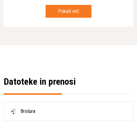
Zapiralni cikel
2.7 s
Pokaži več
Odpiralni cikel
2.7 s
Dolžina rezila
190 mm
Datoteke in prenosi
Brošura