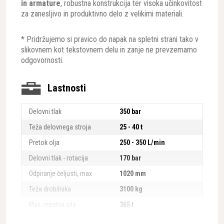
in armature
, robustna konstrukcija ter visoka učinkovitost
za zanesljivo in produktivno delo z velikimi materiali.
* Pridržujemo si pravico do napak na spletni strani tako v
slikovnem kot tekstovnem delu in zanje ne prevzemamo
odgovornosti.
Lastnosti
Delovni tlak
350 bar
Teža delovnega stroja
25 - 40 t
Pretok olja
250 - 350 L/min
Delovni tlak - rotacija
170 bar
Odpiranje čeljusti, max
1020 mm
Teža drobilnika
3100 kg
Max. rezalna sila
365 t
Tlačna sila na vrhu čeljusti
115 t