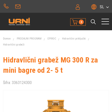
SL
0
Domov
PRODAJNI PROGRAM
EPIROC
Hidravlični priključki
Hidravlični grabeži
Hidravlični grabež MG 300 R za
mini bagre od 2- 5 t
Šifra:
3363124300