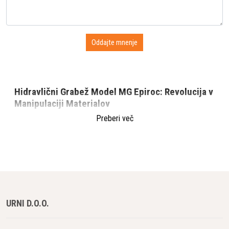
Hidravlični Grabež Model MG Epiroc: Revolucija v
Manipulaciji Materialov
Preberi več
V svetu gradbeništva in rudarstva, kjer je hitra in učinkovita
manipulacija z materiali ključnega pomena, hidravlični grabež
model MG, ki ga ponuja vodilna znamka Epiroc, postavlja nove
standarde zmogljivosti. Ta inovativni grabež je zasnovan za
profesionalce, ki iščejo robustno, zanesljivo in vsestransko
orodje za najzahtevnejše naloge. V tem članku bomo
podrobno raziskali značilnosti in prednosti hidravličnega
URNI D.O.O.
grabeža model MG Epiroc in kako ta orodja preoblikujejo
industrijo z neverjetno učinkovitostjo in natančnostjo.