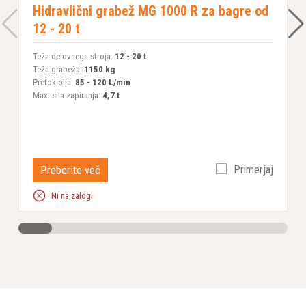
Hidravlični grabež MG 1000 R za bagre od
12 - 20 t
Teža delovnega stroja:
12 - 20 t
T
Teža grabeža:
1150 kg
T
Pretok olja:
85 - 120 L/min
P
Max. sila zapiranja:
4,7 t
M
Preberite več
Primerjaj
Ni na zalogi