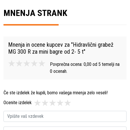
MNENJA STRANK
Mnenja in ocene kupcev za "
Hidravlični grabež
MG 300 R za mini bagre od 2- 5 t
"
Povprečna ocena:
0,00
od
5
temelji na
0
ocenah.
Če ste izdelek že kupili, bomo vašega mnenja zelo veseli!
Ocenite izdelek