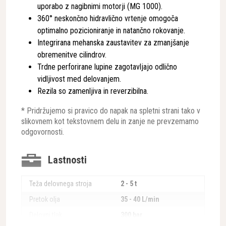
uporabo z nagibnimi motorji (MG 1000).
360° neskončno hidravlično vrtenje omogoča
optimalno pozicioniranje in natančno rokovanje.
Integrirana mehanska zaustavitev za zmanjšanje
obremenitve cilindrov.
Trdne perforirane lupine zagotavljajo odlično
vidljivost med delovanjem.
Rezila so zamenljiva in reverzibilna.
* Pridržujemo si pravico do napak na spletni strani tako v
slikovnem kot tekstovnem delu in zanje ne prevzemamo
odgovornosti.
Lastnosti
Teža delovnega stroja
2 - 5 t
Pretok olja
35 - 40 L/min
Delovni tlak
300 bar