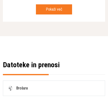
Teža grabeža
290 kg
Pokaži več
Max. sila zapiranja
2 t
Pretok olja - rotacija
10 l/min - 15 l/min
Delovni tlak - rotacija
300 bar
Kapaciteta
100 L
Odpiranje čeljusti, max
1100 mm
Širina grabeža
500 mm
Datoteke in prenosi
Brošura