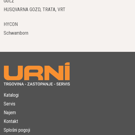
GÖLZ
orodjem opravijo različne naloge.
HUSQVARNA GOZD, TRATA, VRT
Vrhunska Trajnost in Zanesljivost
HYCON
Epirocova zavezanost kakovosti in inovacijam se odraža v
Schwamborn
robustni zasnovi hidravličnega grabeža model MG. Izdelan iz
visokokakovostnih materialov, ki zagotavljajo dolgo življenjsko
dobo in minimalno vzdrževanje, grabež MG prenese tudi
najtežje delovne pogoje, kar zagotavlja zanesljivost in
vzdržljivost, na katero se lahko zanesete.
Prednosti Uporabe Hidravličnega Grabeža Model
MG Epiroc
Katalogi
Povečana Produktivnost
Servis
Z izjemno zmogljivostjo in učinkovitostjo hidravlični grabež MG
Najem
omogoča strokovnjakom, da svoje projekte izvedejo hitreje in
Kontakt
z manj truda. To pomeni, da se lahko naloge opravijo v krajšem
Splošni pogoji
času, kar omogoča večjo produktivnost in učinkovitost na