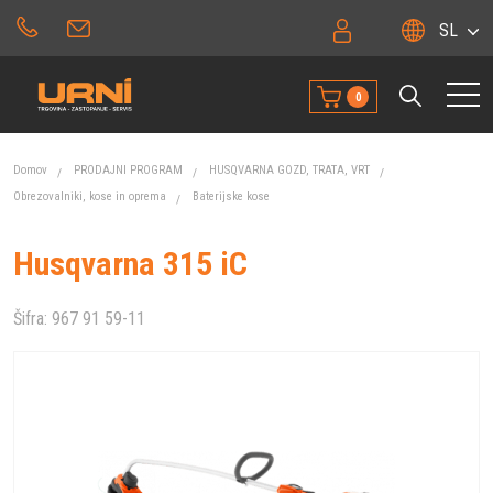
SL
0
Domov
PRODAJNI PROGRAM
HUSQVARNA GOZD, TRATA, VRT
Obrezovalniki, kose in oprema
Baterijske kose
Husqvarna 315 iC
Šifra:
967 91 59-11