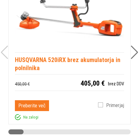
HUSQVARNA 520iRX brez akumulatorja in
polnilnika
405,00 €
450,00 €
brez DDV
Preberite več
Primerjaj
Na zalogi