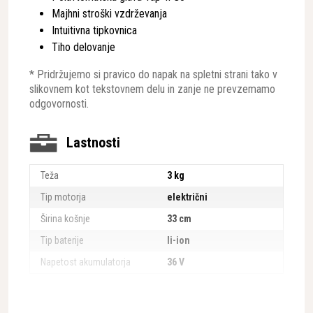
Majhni stroški vzdrževanja
Intuitivna tipkovnica
Tiho delovanje
* Pridržujemo si pravico do napak na spletni strani tako v
slikovnem kot tekstovnem delu in zanje ne prevzemamo
odgovornosti.
Lastnosti
Teža
3 kg
Tip motorja
električni
Širina košnje
33 cm
Tip baterije
li-ion
Napetost akumulatorja
36 V