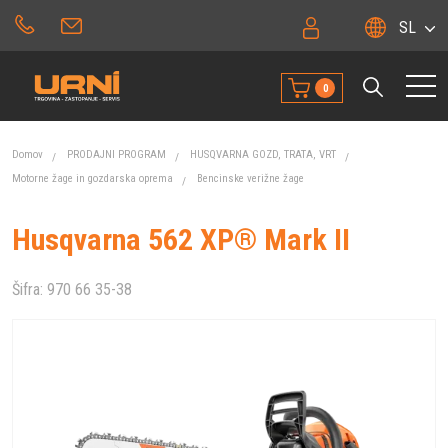
SL
0
Domov
PRODAJNI PROGRAM
HUSQVARNA GOZD, TRATA, VRT
Motorne žage in gozdarska oprema
Bencinske verižne žage
Husqvarna 562 XP® Mark II
Šifra:
970 66 35-38