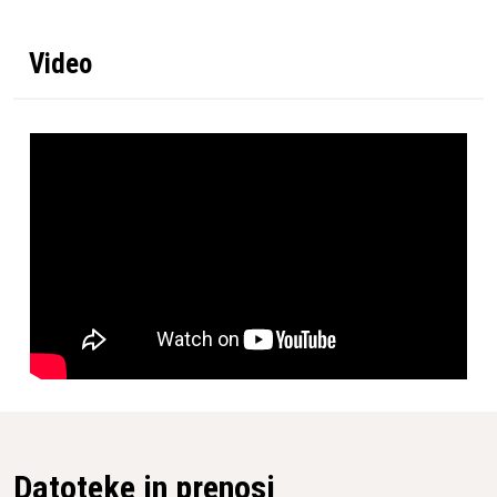
LWA
Emisije izpušnih plinov
778 g/kWh
Video
(CO2 EU V)
Prostornina valja
59,8 сm³
Korak verige
3/8"
Dolžina meča
18 in / 45 cm
Hitrost verige pri maks.
21,4 m/s
moči
Tip verige
C85
Datoteke in prenosi