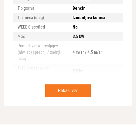
Tip goriva
Bencin
Tip meča (dolg)
Izmenljiva konica
WEEE Classified
No
Moč
3,5 kW
Primerljiv nivo tresljajev
(ahv, eq) sprednji / zadnji
4 m/s² / 4,5 m/s²
ročaj
Teža (brez rezalne
5,9 kg
garniture)
Priporočena dolžina meča,
38 cm
min.
Pokaži več
Priporočena dolžina meča,
70 cm
maks.
Pritisk hrupa na
107 dB(A)
uporabnikova ušesa
Moč zvoka, zajamčena
118 dB(A)