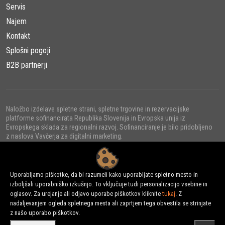
Servis
Najem
Kontakt
Splošni pogoji
B2B partnerji
Naložbo izdelave spletne strani, spletne trgovine in rezervacijske
platforme sofinancirata Republika Slovenija in Evropska unija iz
Evropskega sklada za regionalni razvoj. Sofinanciranje je bilo pridobljeno
z naslova Vavčerja za digitalni marketing.
Uporabljamo piškotke, da bi razumeli kako uporabljate spletno mesto in
izboljšali uporabniško izkušnjo. To vključuje tudi personalizacijo vsebine in
© 2022 - URNI d.o.o., Vse pravice pridržane.
oglasov. Za urejanje ali odjavo uporabe piškotkov kliknite
tukaj
. Z
nadaljevanjem ogleda spletnega mesta ali zaprtjem tega obvestila se strinjate
z našo uporabo piškotkov.