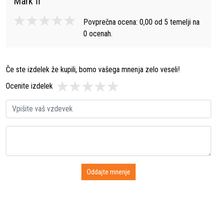
Mark II
"
Povprečna ocena:
0,00
od
5
temelji na
0
ocenah.
Če ste izdelek že kupili, bomo vašega mnenja zelo veseli!
Ocenite izdelek