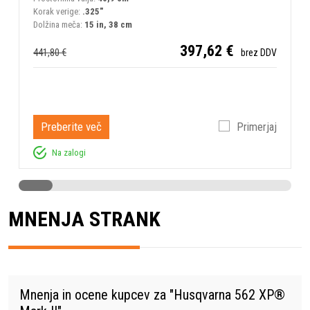
Korak verige:
.325"
K
Dolžina meča:
15 in, 38 cm
D
397,62 €
441,80 €
1
brez DDV
Preberite več
Primerjaj
Na zalogi
MNENJA STRANK
Mnenja in ocene kupcev za "
Husqvarna 562 XP®