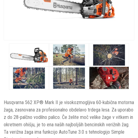
Husqvarna 562 XP® Mark II je visokozmogljiva 60-kubična motorna
žaga, zasnovana za profesionalno obdelavo trdega lesa. Za uporabo
z do 28-palčno vodilno palico. Če želite moč velike žage v vitkem in
okretnem ohišju, je to ena naših najboljših bencinskih verižnih žag.
Ta verižna žaga ima funkcijo AutoTune 3.0 s tehnologijo Simple