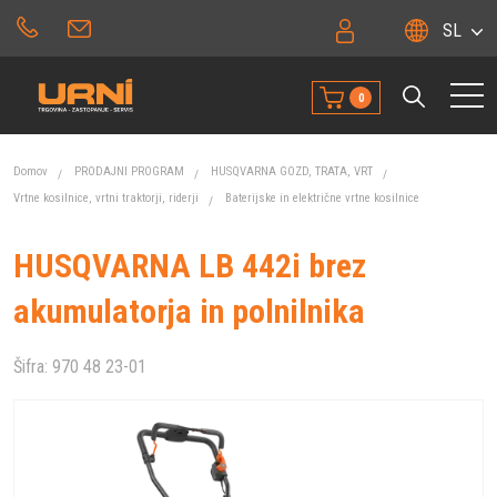
SL
0
Domov
PRODAJNI PROGRAM
HUSQVARNA GOZD, TRATA, VRT
Vrtne kosilnice, vrtni traktorji, riderji
Baterijske in električne vrtne kosilnice
HUSQVARNA LB 442i brez
akumulatorja in polnilnika
Šifra:
970 48 23-01