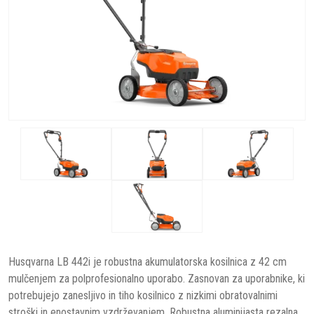
Husqvarna LB 442i je robustna akumulatorska kosilnica z 42 cm
mulčenjem za polprofesionalno uporabo. Zasnovan za uporabnike, ki
potrebujejo zanesljivo in tiho kosilnico z nizkimi obratovalnimi
stroški in enostavnim vzdrževanjem. Robustna aluminijasta rezalna