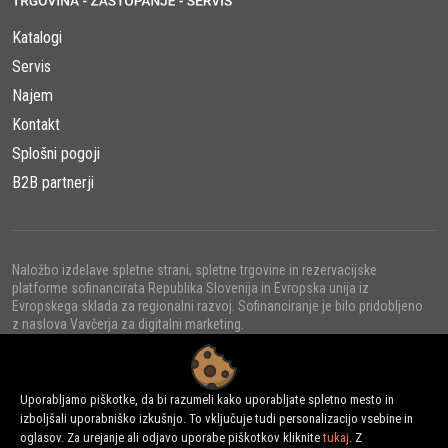
Katalogi
Servis
Najem
Kontakt
Splošni pogoji
B2B partnerji
Naložbo izdelave spletne strani, spletne trgovine in rezervacijske
platforme sofinancirata Republika Slovenija in Evropska unija iz
Evropskega sklada za regionalni razvoj. Sofinanciranje je bilo pridobljeno
z naslova Vavčerja za digitalni marketing.
Uporabljamo piškotke, da bi razumeli kako uporabljate spletno mesto in
izboljšali uporabniško izkušnjo. To vključuje tudi personalizacijo vsebine in
© 2022 - URNI d.o.o., Vse pravice pridržane.
oglasov. Za urejanje ali odjavo uporabe piškotkov kliknite
tukaj
. Z