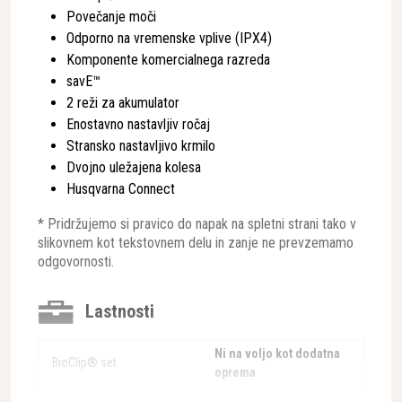
Povečanje moči
Odporno na vremenske vplive (IPX4)
Komponente komercialnega razreda
savE™
2 reži za akumulator
Enostavno nastavljiv ročaj
Stransko nastavljivo krmilo
Dvojno uležajena kolesa
Husqvarna Connect
* Pridržujemo si pravico do napak na spletni strani tako v
slikovnem kot tekstovnem delu in zanje ne prevzemamo
odgovornosti.
Lastnosti
Ni na voljo kot dodatna
BioClip® set
oprema
Brezžična povezljivost
Brez/Ni primerno