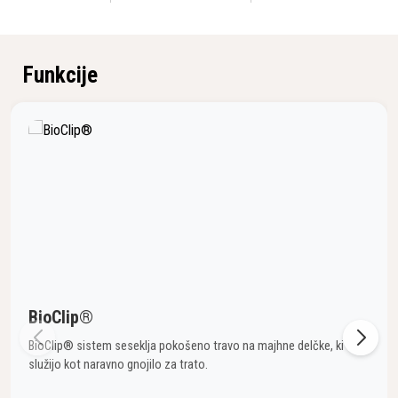
Funkcije
BioClip®
BioClip® sistem seseklja pokošeno travo na majhne delčke, ki
služijo kot naravno gnojilo za trato.