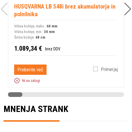
HUSQVARNA LB 548i brez akumulatorja in
polnilnika
Višina košnje, maks.:
60 mm
V
Višina košnje, min.:
30 mm
V
Širina košnje:
48 cm
Š
1.089,34 €
brez DDV
Preberite več
Primerjaj
Ni na zalogi
MNENJA STRANK