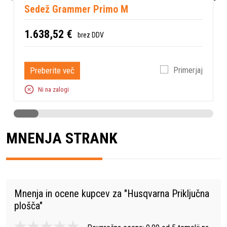
Sedež Grammer Primo M
1.638,52 €
brez DDV
Preberite več
Primerjaj
Ni na zalogi
MNENJA STRANK
Mnenja in ocene kupcev za "
Husqvarna Priključna
plošča
"