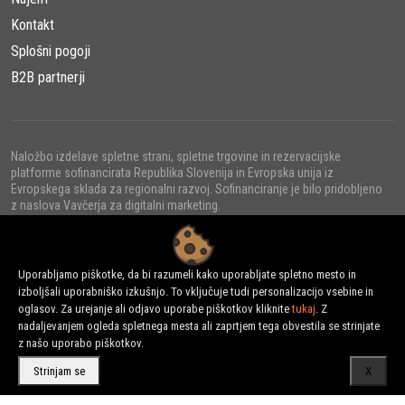
Kontakt
Splošni pogoji
B2B partnerji
Naložbo izdelave spletne strani, spletne trgovine in rezervacijske
platforme sofinancirata Republika Slovenija in Evropska unija iz
Evropskega sklada za regionalni razvoj. Sofinanciranje je bilo pridobljeno
z naslova Vavčerja za digitalni marketing.
Uporabljamo piškotke, da bi razumeli kako uporabljate spletno mesto in
izboljšali uporabniško izkušnjo. To vključuje tudi personalizacijo vsebine in
© 2022 - URNI d.o.o., Vse pravice pridržane.
oglasov. Za urejanje ali odjavo uporabe piškotkov kliknite
tukaj
. Z
nadaljevanjem ogleda spletnega mesta ali zaprtjem tega obvestila se strinjate
z našo uporabo piškotkov.
Strinjam se
X