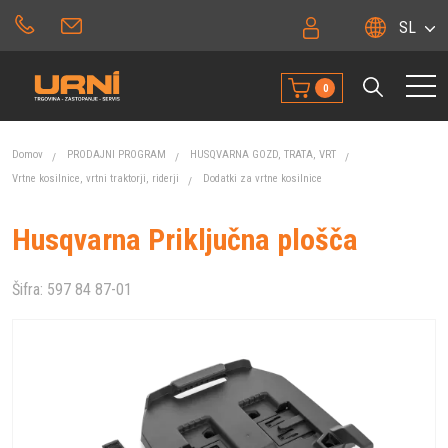
SL
0
Domov
PRODAJNI PROGRAM
HUSQVARNA GOZD, TRATA, VRT
Vrtne kosilnice, vrtni traktorji, riderji
Dodatki za vrtne kosilnice
Husqvarna Priključna plošča
Šifra:
597 84 87-01