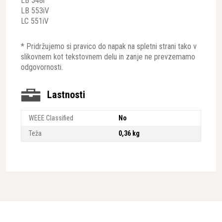
LB 548i
LB 553iV
LC 551iV
* Pridržujemo si pravico do napak na spletni strani tako v
slikovnem kot tekstovnem delu in zanje ne prevzemamo
odgovornosti.
Lastnosti
WEEE Classified
No
Teža
0,36 kg