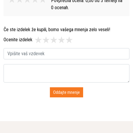
Povprečna ocena:
0,00
od
5
temelji na
0
ocenah.
Če ste izdelek že kupili, bomo vašega mnenja zelo veseli!
Ocenite izdelek