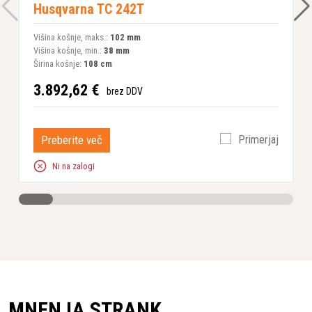
Husqvarna TC 242T
Višina košnje, maks.:
102 mm
V
Višina košnje, min.:
38 mm
V
Širina košnje:
108 cm
Š
3.892,62 €
3
brez DDV
Preberite več
Primerjaj
Ni na zalogi
MNENJA STRANK