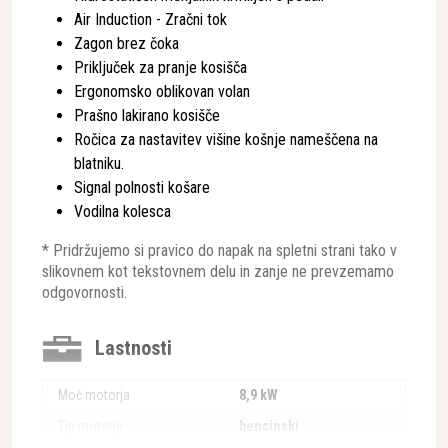
Air Induction - Zračni tok
Zagon brez čoka
Priključek za pranje kosišča
Ergonomsko oblikovan volan
Prašno lakirano kosišče
Ročica za nastavitev višine košnje nameščena na
blatniku.
Signal polnosti košare
Vodilna kolesca
* Pridržujemo si pravico do napak na spletni strani tako v
slikovnem kot tekstovnem delu in zanje ne prevzemamo
odgovornosti.
Lastnosti
Moč motorja
8,9 kW
Tip motorja
bencinski