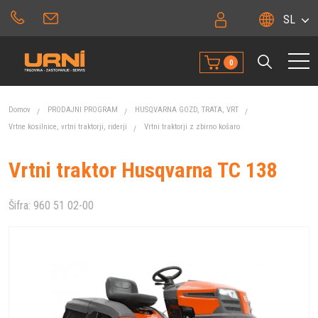
SL
0
Domov
PRODAJNI PROGRAM
HUSQVARNA GOZD, TRATA, VRT
Vrtne kosilnice, vrtni traktorji, riderji
Vrtni traktorji z zbirno košaro
Vrtni traktor Husqvarna TC 138
Šifra:
960 51 02-00