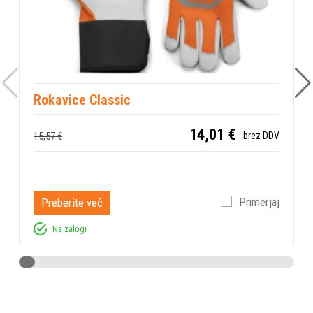
Rokavice Classic
14,01 €
15,57 €
brez DDV
Preberite več
Primerjaj
Na zalogi