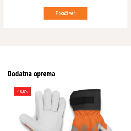
Prostornina valja
452 cm³
Širina košnje
97 cm
Pokaži več
Pogon
Krmiljenje s pedali
Nivo hrupa
100 dB(A)
Dodatna oprema
-10,0%