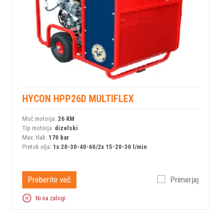
HYCON HPP26D MULTIFLEX
Moč motorja:
26 KM
Tip motorja:
dizelski
Max. tlak:
170 bar
Pretok olja:
1x 20-30-40-60/2x 15-20-30 l/min
Preberite več
Primerjaj
Ni na zalogi