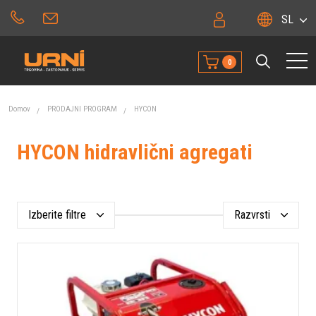
SL
0
Domov
PRODAJNI PROGRAM
HYCON
HYCON hidravlični agregati
Izberite filtre
Razvrsti