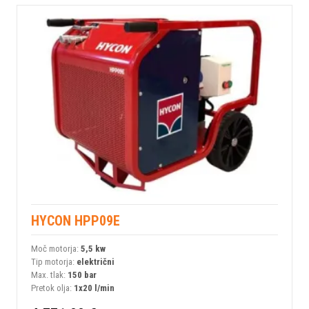
HYCON HPP09E
Moč motorja:
5,5 kw
Tip motorja:
električni
Max. tlak:
150 bar
Pretok olja:
1x20 l/min