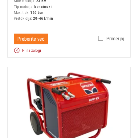
Moč motorja:
23 KM
Tip motorja:
bencinski
Max. tlak:
160 bar
Pretok olja:
20-46 l/min
Preberite več
Primerjaj
Ni na zalogi