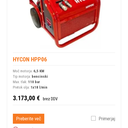
HYCON HPP06
Moč motorja:
6,5 KM
Tip motorja:
bencinski
Max. tlak:
110 bar
Pretok olja:
1x18 l/min
3.173,00 €
brez DDV
Preberite več
Primerjaj