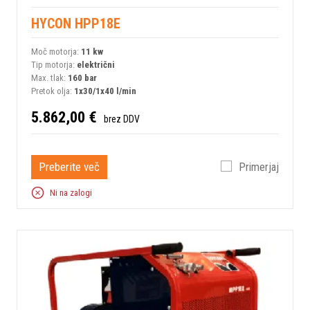
HYCON HPP18E
Moč motorja:
11 kw
Tip motorja:
električni
Max. tlak:
160 bar
Pretok olja:
1x30/1x40 l/min
5.862,00 €
brez DDV
Preberite več
Primerjaj
Ni na zalogi