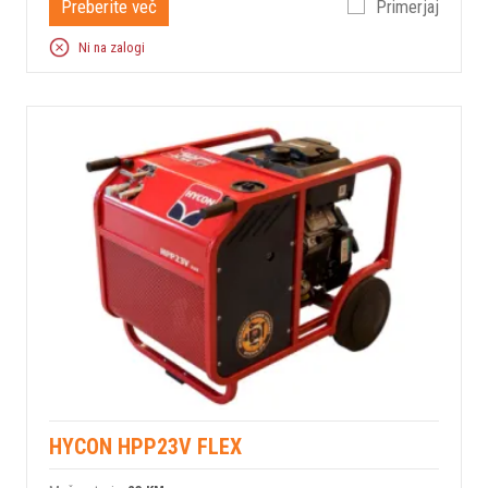
Preberite več
Primerjaj
Ni na zalogi
HYCON HPP23V FLEX