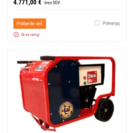
4.771,00 €
brez DDV
Preberite več
Primerjaj
Ni na zalogi