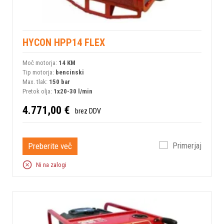
HYCON HPP14 FLEX
Moč motorja:
14 KM
Tip motorja:
bencinski
Max. tlak:
150 bar
Pretok olja:
1x20-30 l/min
4.771,00 €
brez DDV
Preberite več
Primerjaj
Ni na zalogi