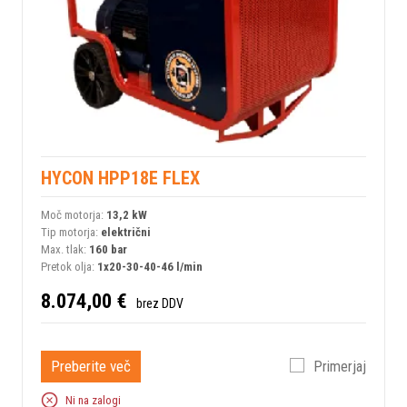
HYCON HPP18E FLEX
Moč motorja:
13,2 kW
Tip motorja:
električni
Max. tlak:
160 bar
Pretok olja:
1x20-30-40-46 l/min
8.074,00 €
brez DDV
Preberite več
Primerjaj
Ni na zalogi