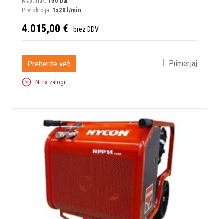
Max. tlak:
150 bar
Pretok olja:
1x20 l/min
4.015,00 €
brez DDV
Preberite več
Primerjaj
Ni na zalogi