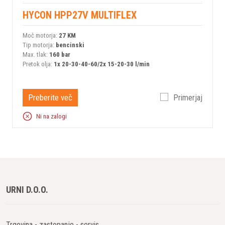
HYCON HPP27V MULTIFLEX
Moč motorja:
27 KM
Tip motorja:
bencinski
Max. tlak:
160 bar
Pretok olja:
1x 20-30-40-60/2x 15-20-30 l/min
Preberite več
Primerjaj
Ni na zalogi
URNI D.O.O.
Trgovina - zastopanje - servis