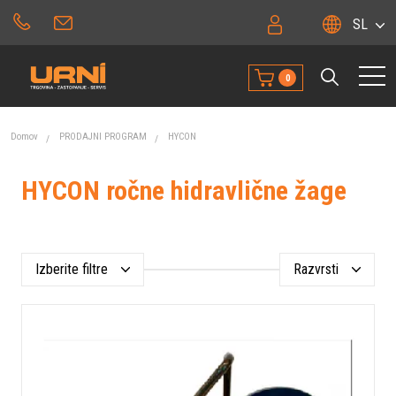
SL
0
Domov
PRODAJNI PROGRAM
HYCON
HYCON ročne hidravlične žage
Izberite filtre
Razvrsti