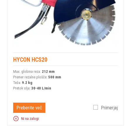
HYCON HCS20
Max. globina reza:
212 mm
Premer rezalne plošče:
500 mm
Teža:
9.2 kg
Pretok olja:
30-40 L/min
Preberite več
Primerjaj
Ni na zalogi