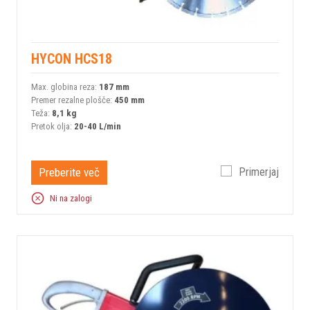
HYCON HCS18
Max. globina reza:
187 mm
Premer rezalne plošče:
450 mm
Teža:
8,1 kg
Pretok olja:
20-40 L/min
Preberite več
Primerjaj
Ni na zalogi