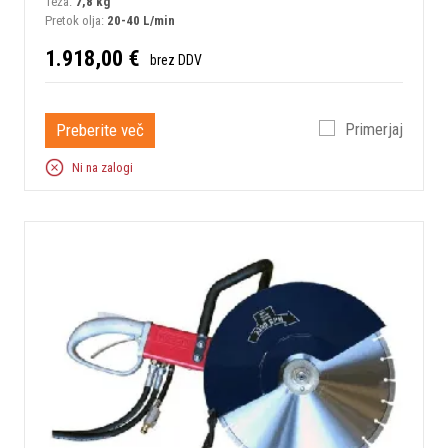
Teža:
7,8 kg
Pretok olja:
20-40 L/min
1.918,00 €
brez DDV
Preberite več
Primerjaj
Ni na zalogi