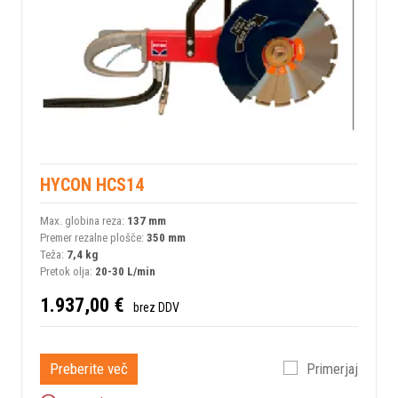
HYCON HCS14
Max. globina reza:
137 mm
Premer rezalne plošče:
350 mm
Teža:
7,4 kg
Pretok olja:
20-30 L/min
1.937,00 €
brez DDV
Preberite več
Primerjaj