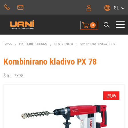
SL
0
Domov
PRODAJNI PROGRAM
DUSS vrtalniki
Kombinirana kladiva DUSS
Kombinirano kladivo PX 78
Šifra:
PX78
-25,0%