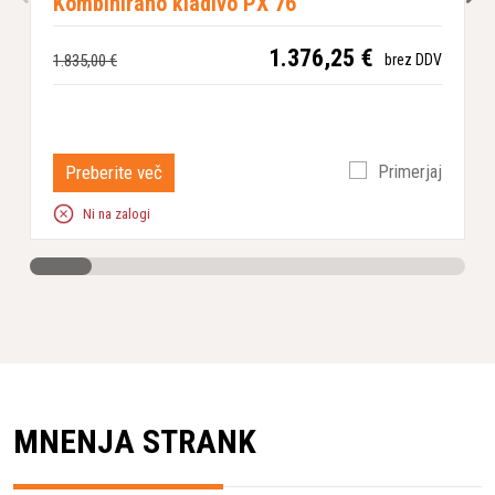
Kombinirano kladivo PX 76
1.376,25 €
1.835,00 €
1
brez DDV
Preberite več
Primerjaj
Ni na zalogi
MNENJA STRANK