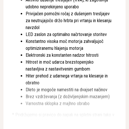
udobno neprekinjeno uporabo
Privijačen pomožni ročaj z dušenjem tresljajev
za neutrujajočo držo hrbta pri vrtanju in klesanju
navzdol
LED zaslon za optimalno načrtovanje storitev
Konstantno visoka moč motorja zahvaljujoč
optimiziranemu hlajenju motorja
Elektronski za konstanten nadzor hitrosti
Hitrost in moč udarca brezstopenjsko
nastavljiva z nastavitvenim gumbom
Hiter prehod z udarnega vrtanja na klesanje in
obratno
Dleto je mogoče namestiti na dvajset načinov
Brez vzdrževanja (z doživljenjskim mazanjem)
Varnostna sklopka z majhno obrabo
* Pridržujemo si pravico do napak na spletni strani tako v
slikovnem kot tekstovnem delu in zanje ne prevzemamo
odgovornosti.