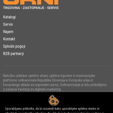
Katalogi
Servis
Najem
Kontakt
Splošni pogoji
B2B partnerji
Naložbo izdelave spletne strani, spletne trgovine in rezervacijske
platforme sofinancirata Republika Slovenija in Evropska unija iz
Evropskega sklada za regionalni razvoj. Sofinanciranje je bilo pridobljeno
z naslova Vavčerja za digitalni marketing.
Uporabljamo piškotke, da bi razumeli kako uporabljate spletno mesto in