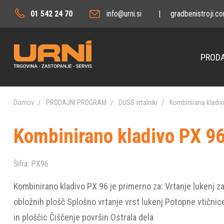
01 542 24 70
info@urni.si
|
gradbenistroji.c
PRODA
Domov
PRODAJNI PROGRAM
DUSS vrtalniki
Kombinirana kladi
Kombinirano kladivo PX 9
Šifra:
PX96
Kombinirano kladivo PX 96 je primerno za: Vrtanje lukenj za 
obložnih plošč Splošno vrtanje vrst lukenj Potopne vtični
in ploščic Čiščenje površin Ostrala dela