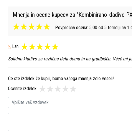
Mnenja in ocene kupcev za "
Kombinirano kladivo P
Povprečna ocena:
5,00
od
5
temelji na
1
o
Lan
Solidno kladivo za različna dela doma in na gradbišču. Všeč mi j
Če ste izdelek že kupili, bomo vašega mnenja zelo veseli!
Ocenite izdelek