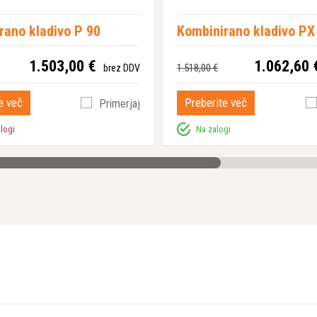
rano kladivo P 90
Kombinirano kladivo PX
1.503,00 €
1.062,60 
1.518,00 €
brez DDV
e več
Preberite več
Primerjaj
alogi
Na zalogi