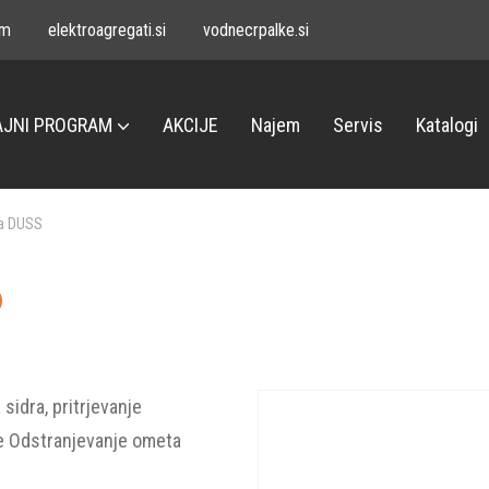
om
elektroagregati.si
vodnecrpalke.si
JNI PROGRAM
AKCIJE
Najem
Servis
Katalogi
va DUSS
6
sidra, pritrjevanje
ce Odstranjevanje ometa