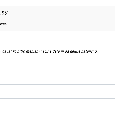
X 96
"
ceni.
e, da lahko hitro menjam načine dela in da deluje natančno.