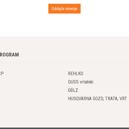
PROGRAM
CP
REHLKO
DUSS vrtalniki
O
GÖLZ
HUSQVARNA GOZD, TRATA, VRT