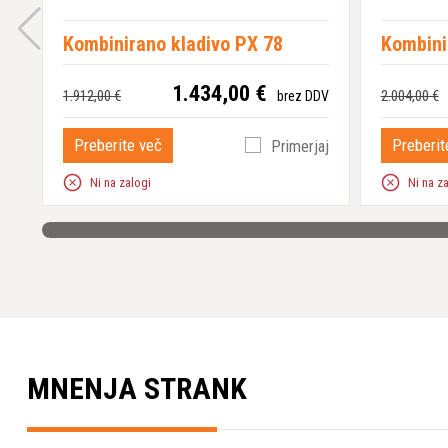
Kombinirano kladivo PX 78
Kombini
1.434,00 €
1.912,00 €
2.004,00 €
brez DDV
Preberite več
Preberit
Primerjaj
Ni na zalogi
Ni na z
MNENJA STRANK