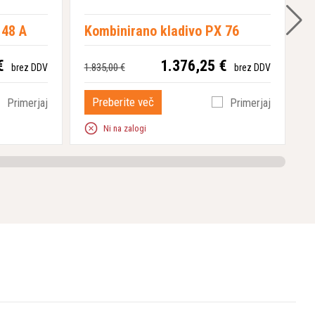
 48 A
Kombinirano kladivo PX 76
K
€
1.376,25 €
1.835,00 €
1
brez DDV
brez DDV
Preberite več
Primerjaj
Primerjaj
Ni na zalogi