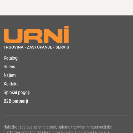
Katalogi
Servis
Najem
Kontakt
Splošni pogoji
B2B partnerji
Naložbo izdelave spletne strani, spletne trgovine in rezervacijske
platforme sofinancirata Republika Slovenija in Evropska unija iz