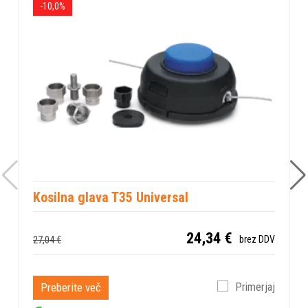
-10,0%
Kosilna glava T35 Universal
24,34 €
27,04 €
brez DDV
Preberite več
Primerjaj