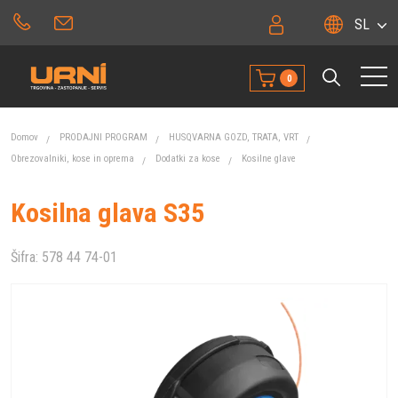
SL
0
Domov
PRODAJNI PROGRAM
HUSQVARNA GOZD, TRATA, VRT
Obrezovalniki, kose in oprema
Dodatki za kose
Kosilne glave
Kosilna glava S35
Šifra:
578 44 74-01