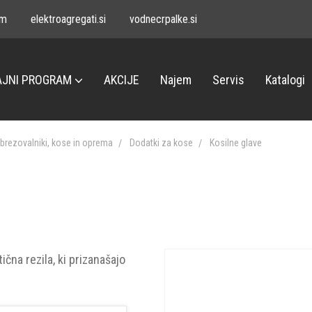
om
elektroagregati.si
vodnecrpalke.si
JNI PROGRAM
AKCIJE
Najem
Servis
Katalogi
brezovalniki, kose in oprema
Dodatki za kose
Kosilne glave
ična rezila, ki prizanašajo