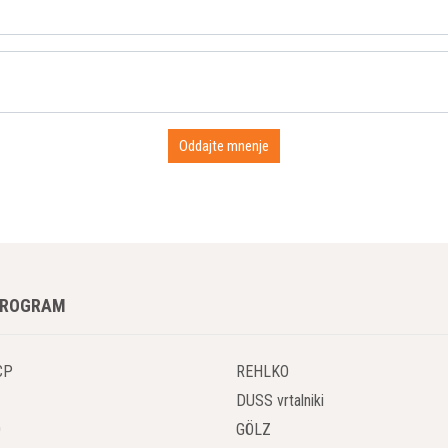
PROGRAM
CP
REHLKO
DUSS vrtalniki
O
GÖLZ