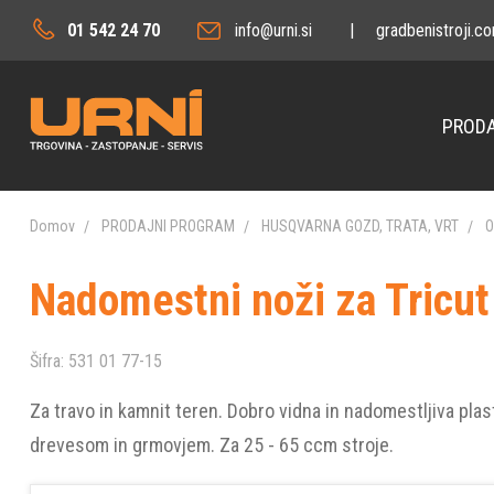
01 542 24 70
info@urni.si
|
gradbenistroji.c
PRODA
Domov
PRODAJNI PROGRAM
HUSQVARNA GOZD, TRATA, VRT
O
Nadomestni noži za Tricut
Šifra:
531 01 77-15
Za travo in kamnit teren. Dobro vidna in nadomestljiva plast
drevesom in grmovjem. Za 25 - 65 ccm stroje.