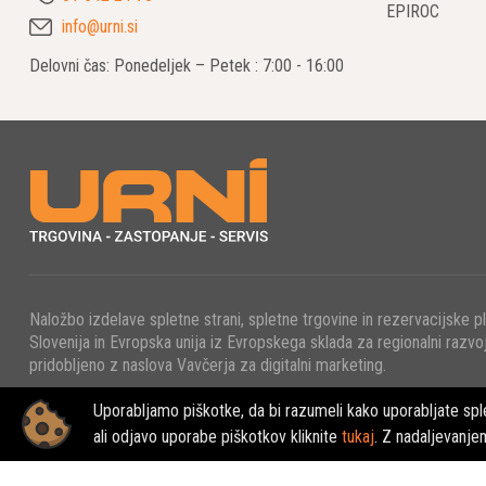
EPIROC
info@urni.si
Delovni čas: Ponedeljek – Petek : 7:00 - 16:00
Naložbo izdelave spletne strani, spletne trgovine in rezervacijske p
Slovenija in Evropska unija iz Evropskega sklada za regionalni razvoj
pridobljeno z naslova Vavčerja za digitalni marketing.
Uporabljamo piškotke, da bi razumeli kako uporabljate sple
© 2022 - URNI d.o.o., Vse pravice pridržane.
ali odjavo uporabe piškotkov kliknite
tukaj
. Z nadaljevanje