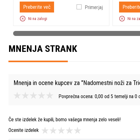
Preberite več
Preberit
Primerjaj
Ni na zalogi
Ni na z
MNENJA STRANK
Mnenja in ocene kupcev za "
Nadomestni noži za Tri
Povprečna ocena:
0,00
od
5
temelji na
0
o
Če ste izdelek že kupili, bomo vašega mnenja zelo veseli!
Ocenite izdelek