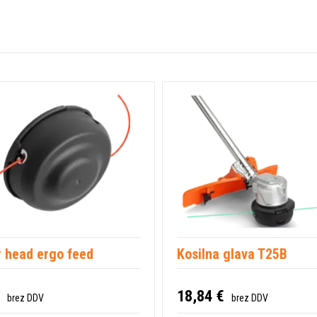
 head ergo feed
Kosilna glava T25B
18,84 €
brez DDV
brez DDV