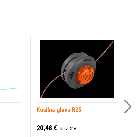
Kosilna glava R25
K
20,48 €
2
brez DDV