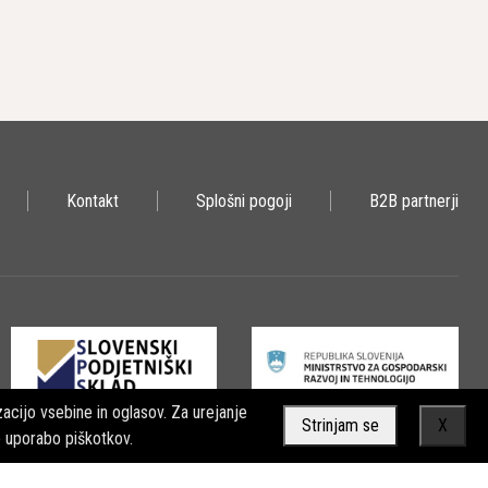
Kontakt
Splošni pogoji
B2B partnerji
acijo vsebine in oglasov. Za urejanje
Strinjam se
X
o uporabo piškotkov.