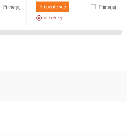
Preberite več
Primerjaj
Primerjaj
Ni na zalogi