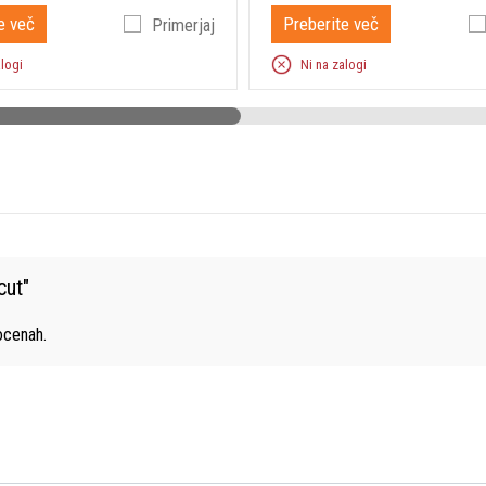
e več
Preberite več
Primerjaj
alogi
Ni na zalogi
cut
"
cenah.