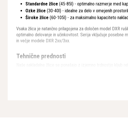
Standardne žlice
(45-85l) - optimalno razmerje med kap
Ozke žlice
(30-40l) - idealne za delo v omejenih prostori
Široke žlice
(60-105l) - za maksimalno kapaciteto nakla
Vsaka žlica je natančno prilagojena za določen model DXR rušil
optimalno delovanje in učinkovitost. Serija vključuje posebn
in večje modele DXR 2xx/3xx.
Tehnične prednosti
Naše nakladalne žlice se ponašajo z izjemno trdnostjo kljub rel
modela, teža variira od 22 kg za manjše modele do 90 kg za naj
odlikuje premišljena geometrija, ki optimizira polnjenje in praz
Robustna konstrukcija iz visokokakovostnega jekla zagotavlja d
najtežjih delovnih pogojih. Ojačani robovi in strateško postavlje
poškodbami.
Vsestranskost uporabe
Nakladalne žlice za serijo DXR so idealne za: