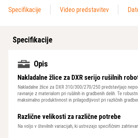
Specifikacije
Video predstavitev
Dat
Specifikacije
Opis
Nakladalne žlice za DXR serijo rušilnih rob
Nakladalne žlice za DXR 310/300/270/250 predstavljajo nepogre
ravnanje z materialom pri rušilnih in gradbenih delih. Te robus
maksimalno produktivnost in prilagodljivost pri različnih gradben
Različne velikosti za različne potrebe
Na voljo v številnih variacijah, ki ustrezajo specifičnim zahtev