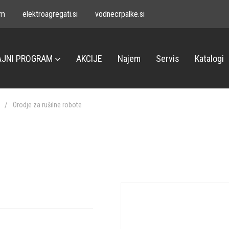
om
elektroagregati.si
vodnecrpalke.si
JNI PROGRAM
AKCIJE
Najem
Servis
Katalogi
e
Orodje za rušilne robote