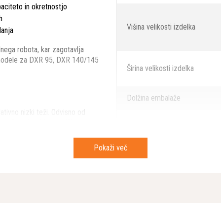
aciteto in okretnostjo
h
Višina velikosti izdelka
danja
nega robota, kar zagotavlja
e modele za DXR 95, DXR 140/145
Širina velikosti izdelka
Dolžina embalaže
ativno nizki teži. Odvisno od
večje žlice. Vse različice
Višina embalaže
njenje materiala.
Pokaži več
olgo življenjsko dobo tudi pri
ne ojačitve ščitijo pred obrabo in
Dolžina velikosti izdelka
Širina embalaže