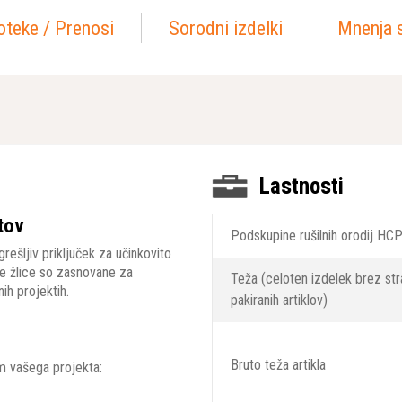
oteke / Prenosi
Sorodni izdelki
Mnenja 
Lastnosti
otov
Podskupine rušilnih orodij HC
šljiv priključek za učinkovito
tne žlice so zasnovane za
Teža (celoten izdelek brez st
ih projektih.
pakiranih artiklov)
Bruto teža artikla
am vašega projekta: