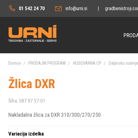
01 542 24 70
info@urni.si
|
gradbenistroji.c
PRODA
Domov
PRODAJNI PROGRAM
HUSQVARNA CP
Daljinsko rušenj
Žlica DXR
Šifra:
587 97 57-01
Nakladalna žlica za DXR 310/300/270/250
Variacija izdelka