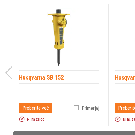
Husqvarna SB 152
Husqvar
Preberite več
Preberit
Primerjaj
Ni na zalogi
Ni na z