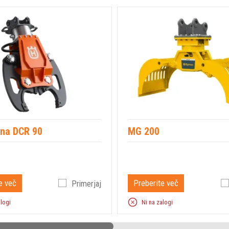
na DCR 90
MG 200
e več
Preberite več
Primerjaj
alogi
Ni na zalogi