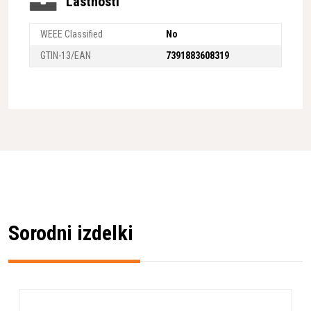
Lastnosti
WEEE Classified
No
GTIN-13/EAN
7391883608319
Sorodni izdelki