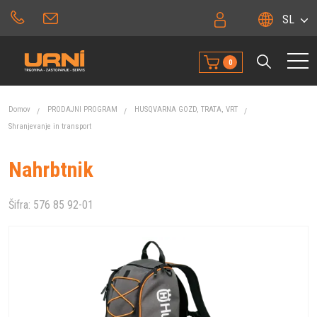
SL
0
Domov
PRODAJNI PROGRAM
HUSQVARNA GOZD, TRATA, VRT
Shranjevanje in transport
Nahrbtnik
Šifra:
576 85 92-01