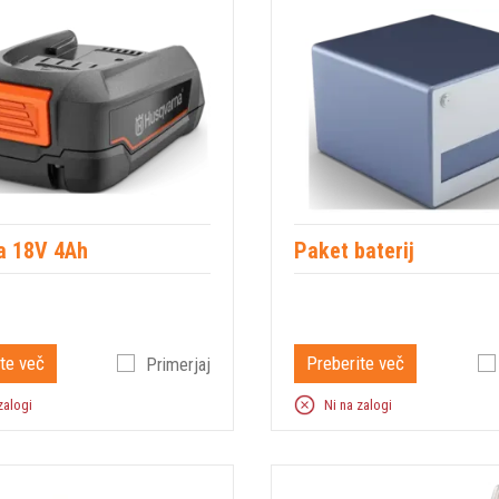
ja 18V 4Ah
Paket baterij
te več
Preberite več
Primerjaj
zalogi
Ni na zalogi