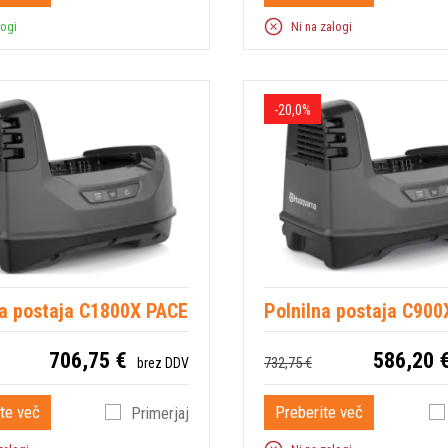
logi
Ni na zalogi
-20,0%
na postaja C1800X PACE
Polnilna postaja C90
706,75 €
586,20 
732,75 €
brez DDV
te več
Preberite več
Primerjaj