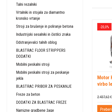
Talni rezalniki
Vrtalniki in stojala za diamantno
kronsko vrtanje
Stroji za brušenje in poliranje betona
-20,0%
Industrijski sesalniki in čistilci zraka
Odstranjevalci talnih oblog
BLASTRAC FLOOR STRIPPERS
DODATKI
Mobilni peskalni stroji
Mobilni peskalni stroji za peskanje
Motor 
jekla
virbo l
BLASTRAC PRIBOR ZA PESKANJE
Freze za beton
2.437,62 €
DODATKI ZA BLASTRAC FREZE
Preberi
Namizne gradbene žage