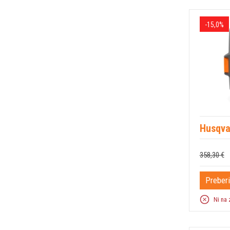
-15,0%
Husqva
358,30 €
Preberi
Ni na 