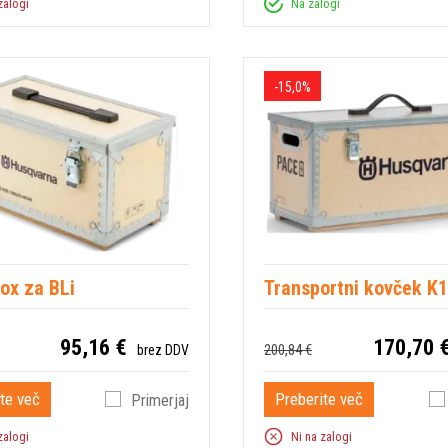
zalogi
Na zalogi
-15,0%
ox za BLi
Transportni kovček K
95,16 €
170,70 
200,84 €
brez DDV
te več
Preberite več
Primerjaj
zalogi
Ni na zalogi