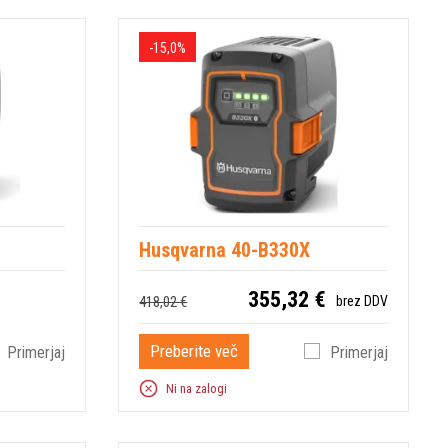
-15,0%
Husqvarna 40-B330X
355,32 €
418,02 €
brez DDV
Preberite več
Primerjaj
Primerjaj
Ni na zalogi