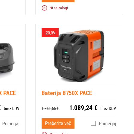
Ni na zalogi
-20,0%
0X PACE
Baterija B750X PACE
€
1.089,24 €
1.361,55 €
brez DDV
brez DDV
Preberite več
Primerjaj
Primerjaj