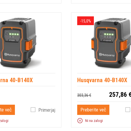
-15,0%
rna 40-B140X
Husqvarna 40-B140X
257,86 
303,36 €
te več
Preberite več
Primerjaj
zalogi
Ni na zalogi