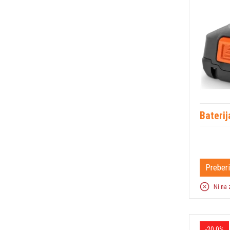
Bateri
Preberi
Ni na 
-20,0%