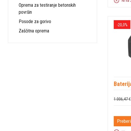
Ni na 
Oprema za testiranje betonskih
površin
Posode za gorivo
-20,0%
Zaščitna oprema
Bateri
1.006,47 €
Preberi