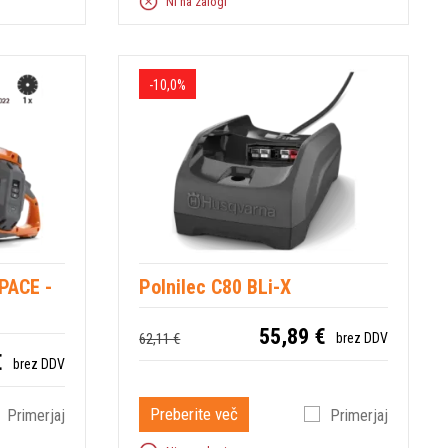
Ni na zalogi
-10,0%
 PACE -
Polnilec C80 BLi-X
55,89 €
62,11 €
brez DDV
€
brez DDV
Preberite več
Primerjaj
Primerjaj