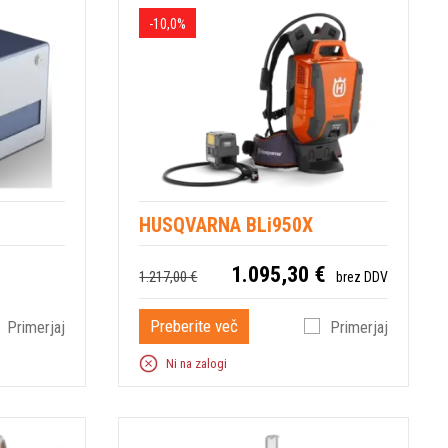
-10,0%
HUSQVARNA BLi950X
1.095,30 €
1.217,00 €
brez DDV
Preberite več
Primerjaj
Primerjaj
Ni na zalogi