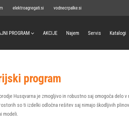
om
elektroagregati.si
vodnecrpalke.si
JNI PROGRAM
AKCIJE
Najem
Servis
Katalogi
rijski program
orodje Husqvarna je zmogljivo in robustno saj omogoča delo v na
rostorih so ti izdelki odločna rešitev saj nimajo škodljivih plino
i modeli.