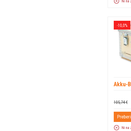
Ni na 
-10,0%
Akku-B
105,74 €
Preberi
Ni na 