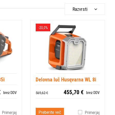
Razvrsti
-20,0%
35i
Delovna luč Husqvarna WL 8i
€
455,70 €
569,62 €
brez DDV
brez DDV
Preberite več
Primerjaj
Primerjaj