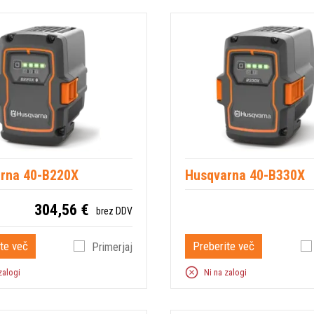
rna 40-B220X
Husqvarna 40-B330X
304,56 €
brez DDV
te več
Preberite več
Primerjaj
zalogi
Ni na zalogi