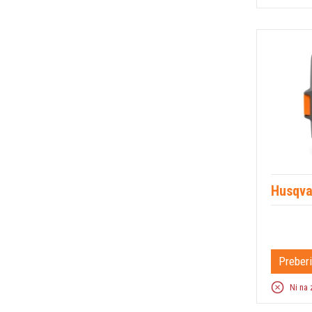
Husqva
Preberi
Ni na 