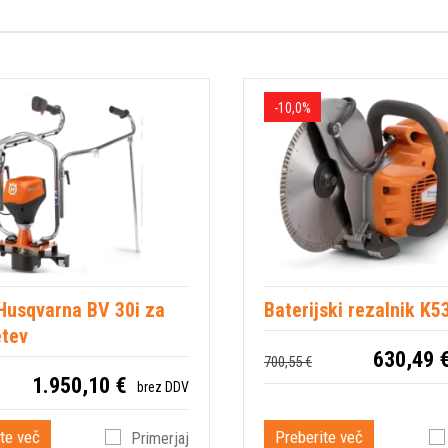
-10,0%
Husqvarna BV 30i za
Baterijski rezalnik K5
etev
630,49 
700,55 €
1.950,10 €
brez DDV
te več
Preberite več
Primerjaj