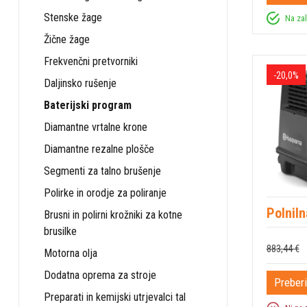
Stenske žage
Na za
Žične žage
Frekvenčni pretvorniki
-20,0%
Daljinsko rušenje
Baterijski program
Diamantne vrtalne krone
Diamantne rezalne plošče
Segmenti za talno brušenje
Polirke in orodje za poliranje
Polnil
Brusni in polirni krožniki za kotne
brusilke
883,44 €
Motorna olja
Dodatna oprema za stroje
Preberi
Preparati in kemijski utrjevalci tal