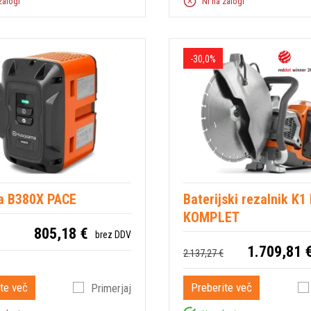
zalogi
Ni na zalogi
-30,0%
ja B380X PACE
Baterijski rezalnik K1
KOMPLET
805,18 €
brez DDV
1.709,81 
2.137,27 €
te več
Preberite več
Primerjaj