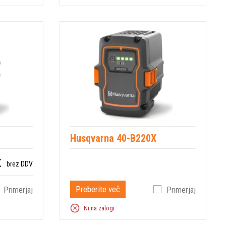
Husqvarna 40-B220X
€
brez DDV
Preberite več
Primerjaj
Primerjaj
Ni na zalogi