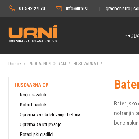
01 542 24 70
info@urni.si
|
gradbenistroji.c
PRODA
Domov
PRODAJNI PROGRAM
HUSQVARNA CP
Bate
HUSQVARNA CP
Ročni rezalniki
Baterijsko 
Kotni brusilniki
notranjih p
Oprema za obdelovanje betona
bencinskim
Oprema za utrjevanje
Rotacijski gladilci