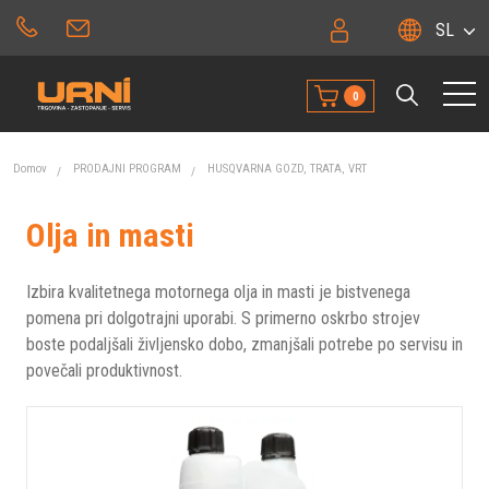
SL
0
Domov
PRODAJNI PROGRAM
HUSQVARNA GOZD, TRATA, VRT
Olja in masti
Izbira kvalitetnega motornega olja in masti je bistvenega
pomena pri dolgotrajni uporabi. S primerno oskrbo strojev
boste podaljšali življensko dobo, zmanjšali potrebe po servisu in
povečali produktivnost.