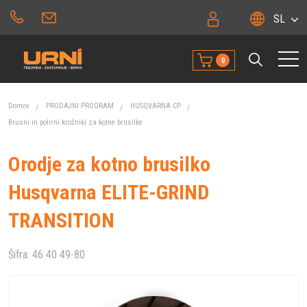
SL
0
Domov
PRODAJNI PROGRAM
HUSQVARNA CP
Brusni in polirni krožniki za kotne brusilke
Orodje za kotno brusilko
Husqvarna ELITE-GRIND
TRANSITION
Šifra:
46 40 49-80