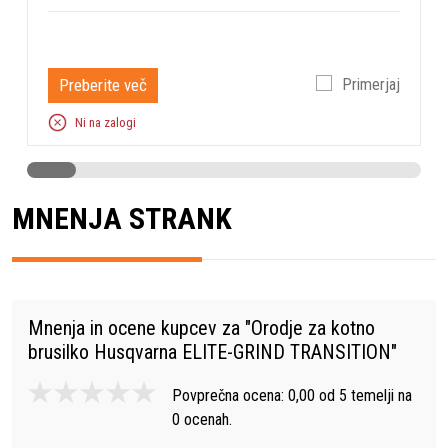
8
Preberite več
Primerjaj
Ni na zalogi
MNENJA STRANK
Mnenja in ocene kupcev za "
Orodje za kotno
brusilko Husqvarna ELITE-GRIND TRANSITION
"
Povprečna ocena:
0,00
od
5
temelji na
0
ocenah.