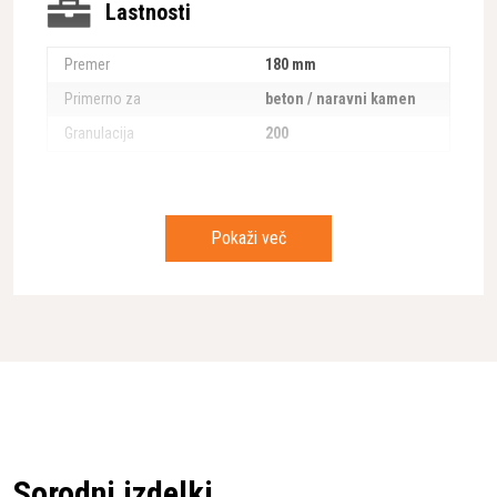
Lastnosti
Premer
180 mm
Primerno za
beton / naravni kamen
Granulacija
200
Pokaži več
Sorodni izdelki