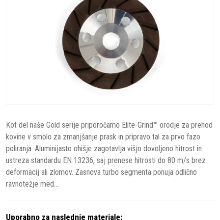
Kot del naše Gold serije priporočamo Elite-Grind™ orodje za prehod
kovine v smolo za zmanjšanje prask in pripravo tal za prvo fazo
poliranja. Aluminijasto ohišje zagotavlja višjo dovoljeno hitrost in
ustreza standardu EN 13236, saj prenese hitrosti do 80 m/s brez
deformacij ali zlomov. Zasnova turbo segmenta ponuja odlično
ravnotežje med...
Uporabno za naslednje materiale: