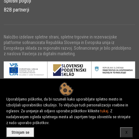
Splošni pogoji
B2B partnerji
Naložbo izdelave spletne strani, spletne trgovine in rezervacijske
platforme sofinancirata Republika Slovenija in Evropska unija iz
Evropskega sklada za regionalni razvoj. Sofinanciranje je bilo pridobljeno
z naslova Vavčerja za digitalni marketing.
© 2022 - URNI d.o.o., Vse pravice pridržane.
Uporabljamo piškotke, da bi razumeli kako uporabljate spletno mesto in
izboljšali uporabniško izkušnjo. To vključuje tudi personalizacijo vsebine in
oglasov. Za urejanje ali odjavo uporabe piškotkov kliknite
tukaj
. Z
nadaljevanjem ogleda spletnega mesta ali zaprtjem tega obvestila se strinjate
z našo uporabo piškotkov.
Strinjam se
X