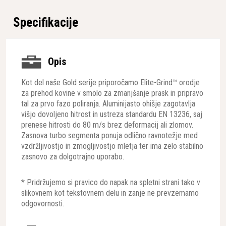
Specifikacije
Opis
Kot del naše Gold serije priporočamo Elite-Grind™ orodje
za prehod kovine v smolo za zmanjšanje prask in pripravo
tal za prvo fazo poliranja. Aluminijasto ohišje zagotavlja
višjo dovoljeno hitrost in ustreza standardu EN 13236, saj
prenese hitrosti do 80 m/s brez deformacij ali zlomov.
Zasnova turbo segmenta ponuja odlično ravnotežje med
vzdržljivostjo in zmogljivostjo mletja ter ima zelo stabilno
zasnovo za dolgotrajno uporabo.
* Pridržujemo si pravico do napak na spletni strani tako v
slikovnem kot tekstovnem delu in zanje ne prevzemamo
odgovornosti.