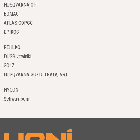
HUSQVARNA CP
WEDA črpalke so opremljene z naprednimi motorji, ki
BOMAG
zagotavljajo visoko učinkovitost in zanesljivost. Motorji so
ATLAS COPCO
zasnovani tako, da delujejo pri nizki porabi energije, kar
zmanjšuje obratovalne stroške in vpliv na okolje. Poleg tega
EPIROC
so motorji zaščiteni pred pregrevanjem in imajo dolgo
življenjsko dobo, tudi v najbolj zahtevnih delovnih pogojih.
REHLKO
DUSS vrtalniki
Prilagodljivost in Modularnost
GÖLZ
Ena od glavnih prednosti WEDA črpalk je njihova prilagodljivost.
HUSQVARNA GOZD, TRATA, VRT
Podjetje ponuja široko paleto črpalk, ki se lahko prilagajajo
specifičnim potrebam vsakega projekta. Modularni dizajn
HYCON
omogoča enostavno vzdrževanje in popravila, kar zmanjšuje
Schwamborn
čas izpadov in povečuje produktivnost.
Robustna Konstrukcija
WEDA črpalke so zasnovane za delo v težkih pogojih. Izdelane
so iz visokokakovostnih materialov, ki zagotavljajo odpornost