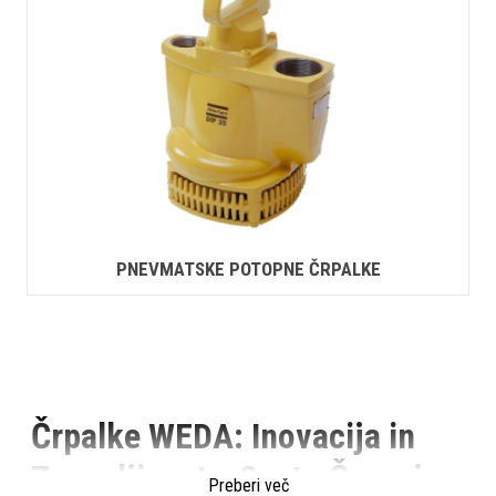
PNEVMATSKE POTOPNE ČRPALKE
Črpalke WEDA: Inovacija in
Zanesljivost v Svetu Črpanja
Preberi več