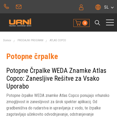
SL
0
Domov
PRODAJNI PROGRAM
ATLAS COPCO
Potopne črpalke
Potopne Črpalke WEDA Znamke Atlas
Copco: Zanesljive Rešitve za Vsako
Uporabo
Potopne črpalke WEDA znamke Atlas Copco ponujajo vrhunsko
zmogljivost in zanesljivost za širok spekter aplikacij. Od
gradbeništva do rudarstva in upravljanja z vodo, te črpalke
zagotavljajo učinkovito odvodnjavanje, odstranjevanje