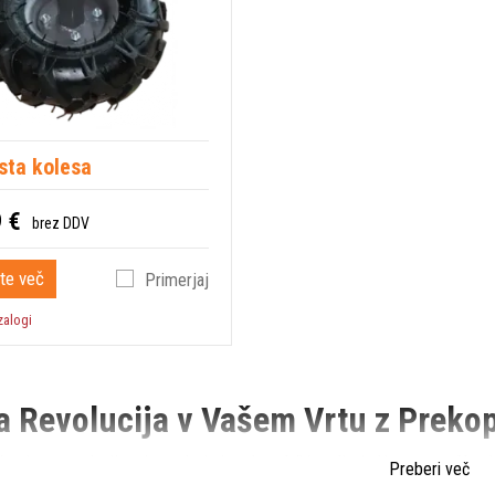
sta kolesa
 €
brez DDV
te več
Primerjaj
zalogi
a Revolucija v Vašem Vrtu z Preko
 zelene revolucije z inovativnimi prekopalniki podjetja Husqvarna. Ne gled
Preberi več
onujamo izjemno izbiro prekopalnikov, ki bodo zadovoljili vaše potrebe.