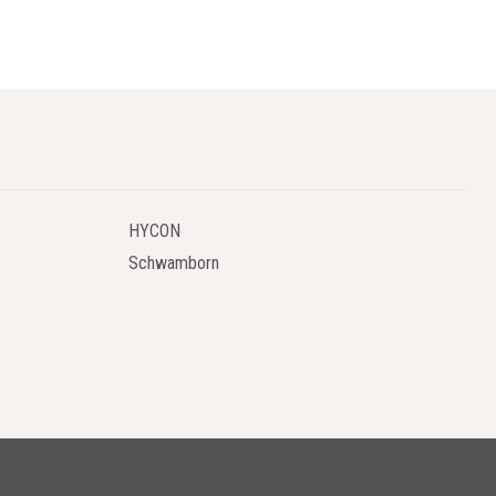
emlji in zelenicah. Z lahkoto obvladajo težka dela in
HYCON
ih gred, so naši modeli z rezili spredaj odlična izbira. Prinašajo
Schwamborn
ogljivi motorji z visečimi ventili omogočajo uporabo kadarkoli jo
i olajšajo delo tudi na najzahtevnejših tleh. Velika kolesa