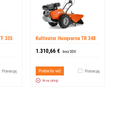
TF 335
Kultivator Husqvarna TR 348
1.310,66 €
brez DDV
Preberite več
Primerjaj
Primerjaj
Ni na zalogi