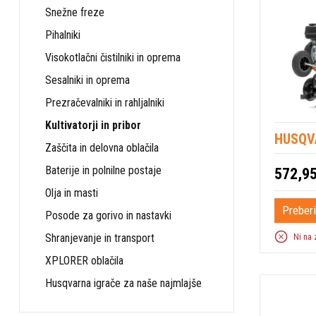
Snežne freze
Pihalniki
Visokotlačni čistilniki in oprema
Sesalniki in oprema
Prezračevalniki in rahljalniki
Kultivatorji in pribor
HUSQVA
Zaščita in delovna oblačila
Baterije in polnilne postaje
572,95
Olja in masti
Preberi
Posode za gorivo in nastavki
Ni na 
Shranjevanje in transport
XPLORER oblačila
Husqvarna igrače za naše najmlajše