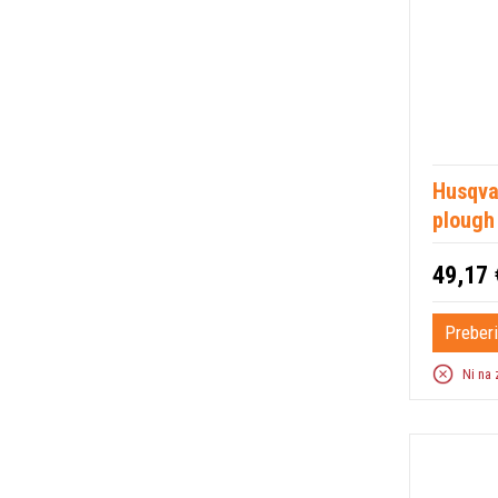
Husqva
plough
49,17 
Preberi
Ni na 