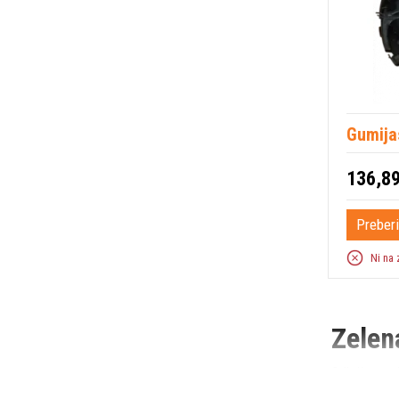
Gumija
136,89
Preberi
Ni na 
Zelen
Odkrijte moč
setev, vam p