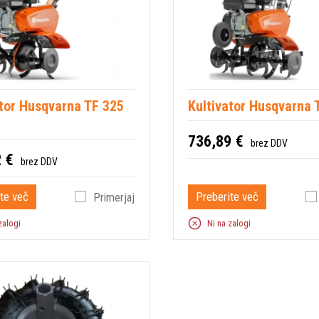
ator Husqvarna TF 325
Kultivator Husqvarna 
736,89 €
brez DDV
 €
brez DDV
te več
Preberite več
Primerjaj
zalogi
Ni na zalogi