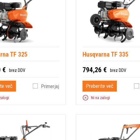
rna TF 325
Husqvarna TF 335
 €
794,26 €
brez DDV
brez DDV
te več
Preberite več
Primerjaj
zalogi
Ni na zalogi