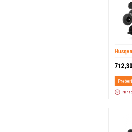
Husqva
712,30
Preberi
Ni na 