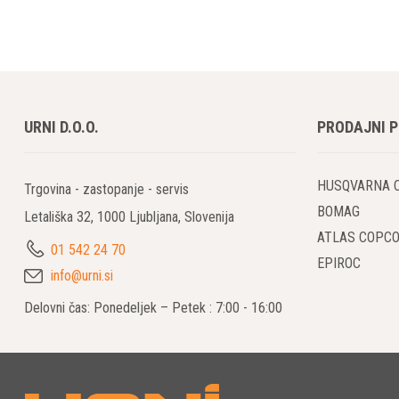
zadaj in spr
Modeli 
Naše zmoglji
zagotavljajo
URNI D.O.O.
PRODAJNI 
Modeli 
HUSQVARNA 
Trgovina - zastopanje - servis
Če potrebuje
BOMAG
Letališka 32, 1000 Ljubljana, Slovenija
natančnost i
ATLAS COPC
01 542 24 70
EPIROC
Udoben 
info@urni.si
Z našimi pre
Delovni čas: Ponedeljek – Petek : 7:00 - 16:00
potrebujete.
zagotavljajo
Upravlj