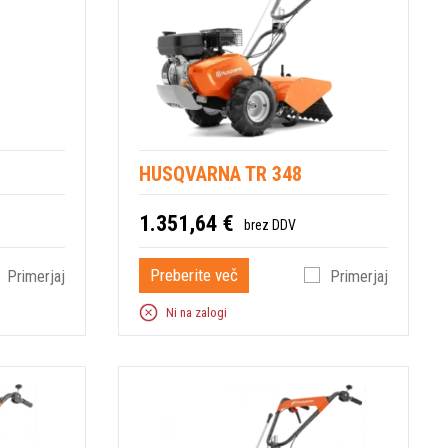
HUSQVARNA TR 348
1.351,64 €
brez DDV
Preberite več
Primerjaj
Primerjaj
Ni na zalogi