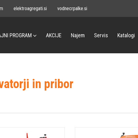
om
elektroagregati.si
vodnecrpalke.si
JNI PROGRAM
AKCIJE
Najem
Servis
Katalogi
vatorji in pribor