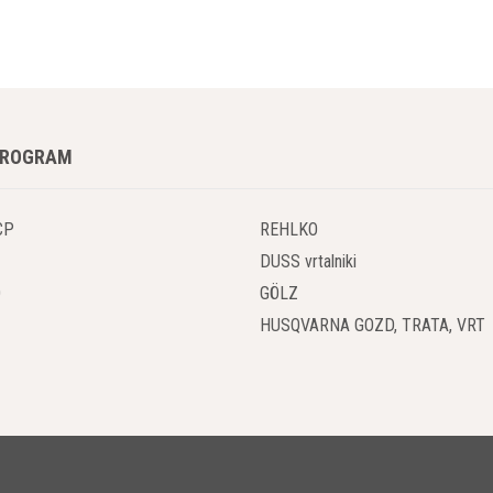
edaj.
z Rezili Zadaj za Gosto Posejano Zemljo
ve prekopalnike z rezili zadaj smo zasnovali za delo na gosto posejani z
 optimalno obdelavo tal, pripravljeno na vaše vrtno ustvarjanje.
PROGRAM
z Rezili Spredaj za Manjša Krajinska Dela
CP
REHLKO
te prekopalnik za manjša krajinska dela, kot so priprava cvetličnih in vrtn
DUSS vrtalniki
n učinkovitost, ki ju potrebujete za urejanje manjših površin.
O
GÖLZ
HUSQVARNA GOZD, TRATA, VRT
Zagon in Preprosto Upravljanje
kopalniki boste uživali v enostavnem zagonu in učinkovitem delovanju. Zm
 Ergonomsko zasnovan ročaj in premišljeno razporejeni upravljalni element
 odličen oprijem na vseh površinah.
anje v Vseh Vremenskih Pogojih