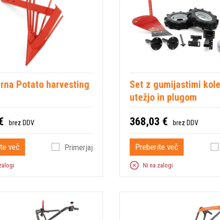
rna Potato harvesting
Set z gumijastimi kole
utežjo in plugom
€
368,03 €
brez DDV
brez DDV
te več
Preberite več
Primerjaj
zalogi
Ni na zalogi