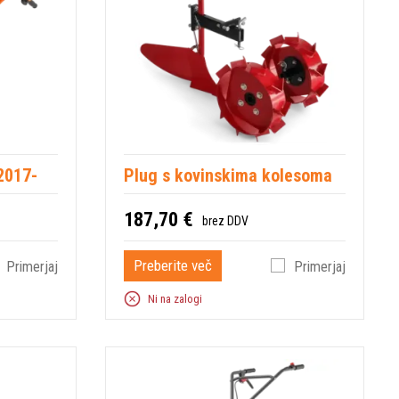
2017-
Plug s kovinskima kolesoma
187,70 €
brez DDV
Preberite več
Primerjaj
Primerjaj
Ni na zalogi