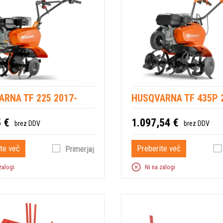
RNA TF 225 2017-
HUSQVARNA TF 435P 
 €
1.097,54 €
brez DDV
brez DDV
te več
Preberite več
Primerjaj
zalogi
Ni na zalogi