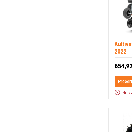
Kultiv
2022
654,92
Preberi
Ni na 