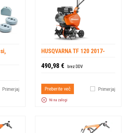
si,
HUSQVARNA TF 120 2017-
490,98 €
brez DDV
Preberite več
Primerjaj
Primerjaj
Ni na zalogi