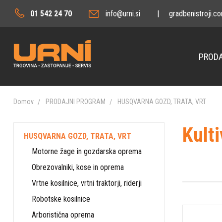
01 542 24 70
info@urni.si
|
gradbenistroji.c
PRODA
Domov
PRODAJNI PROGRAM
HUSQVARNA GOZD, TRATA, VRT
Kulti
HUSQVARNA GOZD, TRATA, VRT
Motorne žage in gozdarska oprema
Obrezovalniki, kose in oprema
Vrtne kosilnice, vrtni traktorji, riderji
Robotske kosilnice
Arboristična oprema