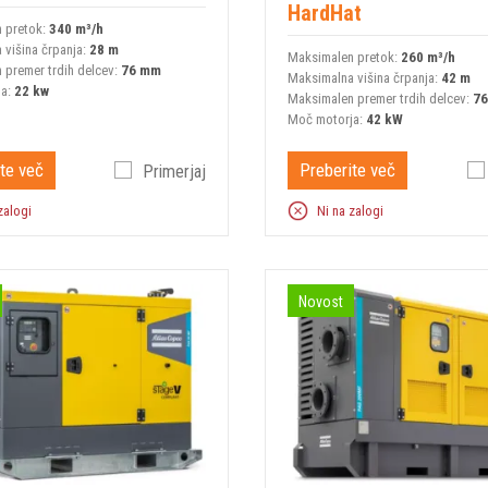
HardHat
 pretok:
340 m³/h
 višina črpanja:
28 m
Maksimalen pretok:
260 m³/h
 premer trdih delcev:
76 mm
Maksimalna višina črpanja:
42 m
ja:
22 kw
Maksimalen premer trdih delcev:
7
Moč motorja:
42 kW
te več
Preberite več
Primerjaj
zalogi
Ni na zalogi
Novost