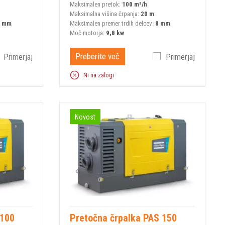
Maksimalen pretok:
100 m³/h
Maksimalna višina črpanja:
20 m
6 mm
Maksimalen premer trdih delcev:
8 mm
Moč motorja:
9,8 kw
Preberite več
Primerjaj
Primerjaj
Ni na zalogi
Novost
 100
Pretočna črpalka PAS 150