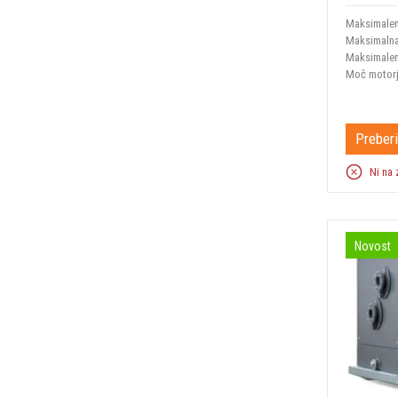
Maksimalen
Maksimalna
Maksimalen
Moč motor
Preberi
Ni na 
Novost