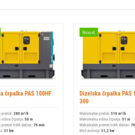
Novost
ka črpalka PAS 100HF
Dizelska črpalka PAS
300
 pretok:
280 m³/h
Maksimalen pretok:
510 m³/h
 višina črpanja:
50 m
Maksimalna višina črpanja:
51 m
 premer trdih delcev:
76 mm
Maksimalen premer trdih delcev:
7
ja:
31 kw
Moč motorja:
51,2 kw