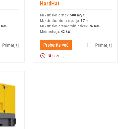
HardHat
Maksimalen pretok:
500 m³/h
Maksimalna višina črpanja:
37 m
6 mm
Maksimalen premer trdih delcev:
76 mm
Moč motorja:
42 kW
Preberite več
Primerjaj
Primerjaj
Ni na zalogi