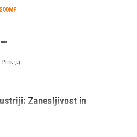
 200MF
6 mm
Primerjaj
striji: Zanesljivost in
nih derivatov, so dizel črpalke nepogrešljiv del opreme. V tem