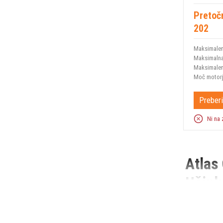
Pretoč
202
Maksimalen
Maksimalna
Maksimalen
Moč motor
Preberi
Ni na 
Atlas 
Učink
Uvod:
V gradbeni i