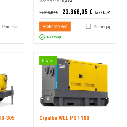
Moč motorja:
18,4 kw
23.368,05 €
29.210,07 €
brez DDV
Preberite več
Primerjaj
Primerjaj
Na zalogi
Novost
10-305
Črpalka WEL PST 100