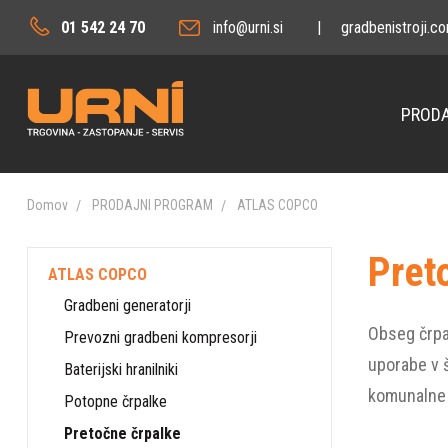
01 542 24 70
info@urni.si
|
gradbenistroji.c
PRODA
Domov
PRODAJNI PROGRAM
ATLAS COPCO
Pret
ATLAS COPCO
Gradbeni generatorji
Obseg črpal
Prevozni gradbeni kompresorji
uporabe v š
Baterijski hranilniki
komunalne a
Potopne črpalke
Pretočne črpalke