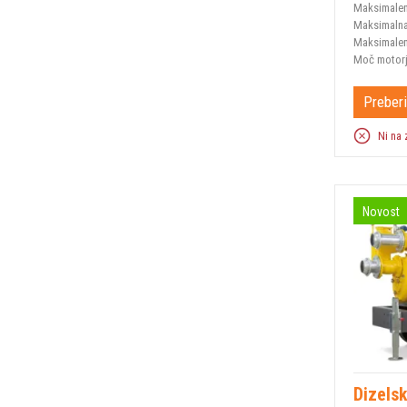
Maksimalen
Maksimalna
Maksimalen
Moč motor
Preberi
Ni na 
Novost
Dizels