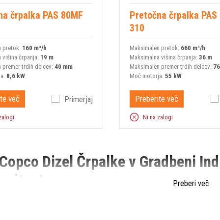
na črpalka PAS 80MF
Pretočna črpalka PAS
310
 pretok:
160 m³/h
Maksimalen pretok:
660 m³/h
 višina črpanja:
19 m
Maksimalna višina črpanja:
36 m
 premer trdih delcev:
40 mm
Maksimalen premer trdih delcev:
7
ja:
8,6 kW
Moč motorja:
55 kW
te več
Preberite več
Primerjaj
zalogi
Ni na zalogi
Copco Dizel Črpalke v Gradbeni Indu
ovitost
Preberi več
ndustriji, kjer je ključnega pomena učinkovit prenos goriva in drugih naft