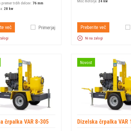
Moč motorja:
24 kw
 premer trdih delcev:
76 mm
ja:
28 kw
te več
Preberite več
Primerjaj
zalogi
Ni na zalogi
Novost
ka črpalka VAR 8-305
Dizelska črpalka VAR 