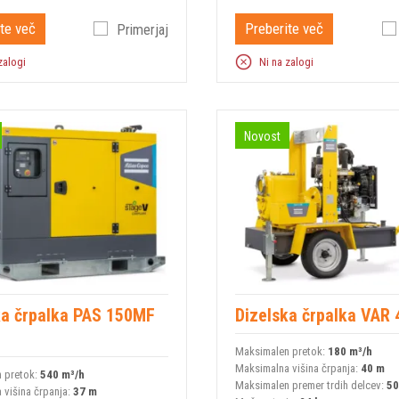
te več
Preberite več
Primerjaj
zalogi
Ni na zalogi
Novost
ka črpalka PAS 150MF
Dizelska črpalka VAR 
Maksimalen pretok:
180 m³/h
Maksimalna višina črpanja:
40 m
 pretok:
540 m³/h
Maksimalen premer trdih delcev:
5
 višina črpanja:
37 m