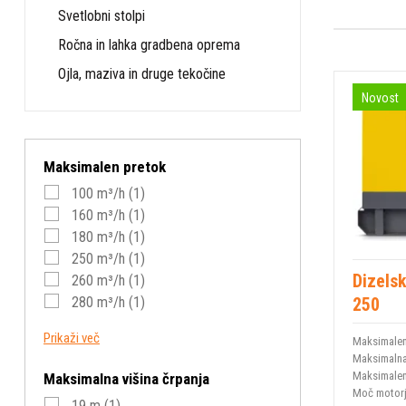
Svetlobni stolpi
Ročna in lahka gradbena oprema
Ojla, maziva in druge tekočine
Novost
Maksimalen pretok
100 m³/h
(1)
160 m³/h
(1)
180 m³/h
(1)
250 m³/h
(1)
Dizels
260 m³/h
(1)
250
280 m³/h
(1)
340 m³/h
(2)
Prikaži več
Maksimalen
500 m³/h
(1)
Maksimalna
510 m³/h
(1)
Maksimalen
Maksimalna višina črpanja
540 m³/h
(1)
Moč motor
19 m
(1)