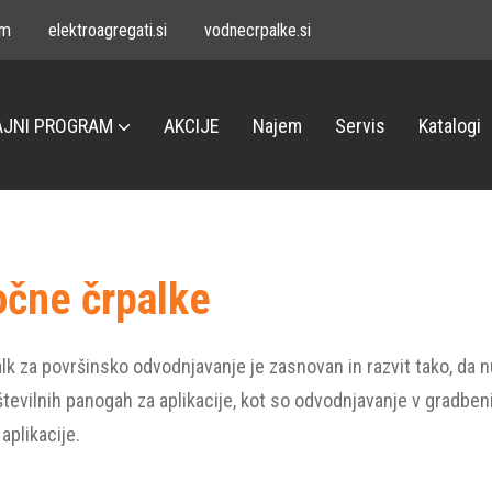
om
elektroagregati.si
vodnecrpalke.si
JNI PROGRAM
AKCIJE
Najem
Servis
Katalogi
očne črpalke
k za površinsko odvodnjavanje je zasnovan in razvit tako, da n
tevilnih panogah za aplikacije, kot so odvodnjavanje v gradben
plikacije.