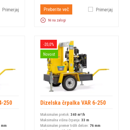
Preberite več
Primerjaj
Primerjaj
Ni na zalogi
-20,0%
Novost
4-250
Dizelska črpalka VAR 6-250
Maksimalen pretok:
340 m³/h
Maksimalna višina črpanja:
33 m
0 mm
Maksimalen premer trdih delcev:
76 mm