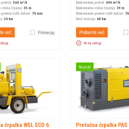
 pretok:
560 m³/h
Maksimalen pretok:
690 m³/h
 višina črpanja:
35 m
Maksimalna višina črpanja:
39 m
 premer trdih delcev:
76 mm
Maksimalen premer trdih delcev:
7
ja:
34 kw
Moč motorja:
48 kw
te več
Preberite več
Primerjaj
zalogi
Ni na zalogi
Novost
ka črpalka WEL ECO 6
Pretočna črpalka PAS