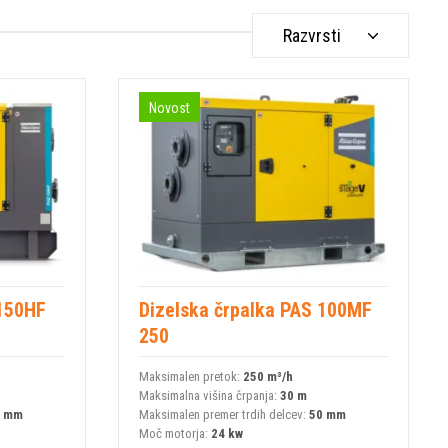
Razvrsti
Novost
 150HF
Dizelska črpalka PAS 100MF
250
Maksimalen pretok:
250 m³/h
Maksimalna višina črpanja:
30 m
6 mm
Maksimalen premer trdih delcev:
50 mm
Moč motorja:
24 kw