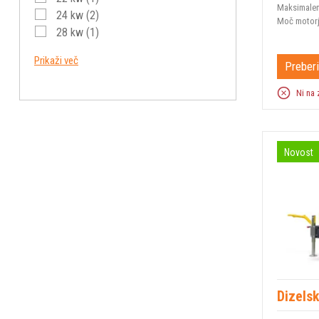
Maksimalen
24 kw
(2)
Moč motor
28 kw
(1)
31 kw
(1)
Prikaži več
Preberi
34 kw
(1)
42 kW
(2)
Ni na 
48 kw
(1)
51,2 kw
(1)
55 kW
(1)
Novost
Dizels