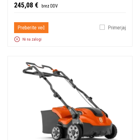
245,08 €
brez DDV
Preberite več
Primerjaj
Ni na zalogi