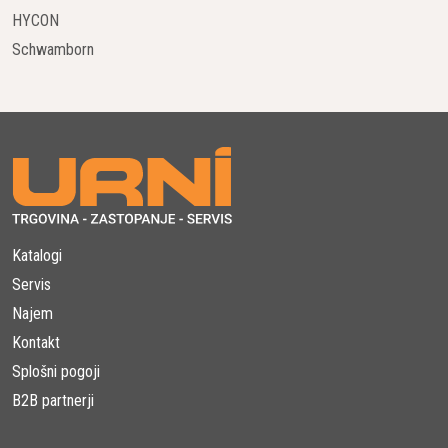
HYCON
5. Orodja za Odstranjevanje Slame:
Schwamborn
Prezračevalnik S 500 PRO s prostovisečimi rezili.
Delta noži za odrezovanje stranskih korenin.
Uporaba vzmetnih zob za občutljivejše površine.
6. Po Postopku:
Odstranite izpuljen material.
Pretvorite ga v kompost ali odložite med vrtne odpadke.
Pognojite, uredite in zalijte zelenico za najboljše
Katalogi
rezultate.
Servis
Husqvarna S 500 PRO: Robusten
Najem
Prezračevalnik za Zdravo Trato:
Kontakt
S svojimi inovativnimi funkcijami in učinkovitostjo
Splošni pogoji
prevzame nalogo odstranjevanja slame.
B2B partnerji
Idealen za profesionalno uporabo in enostaven za
shranjevanje ter prevoz.