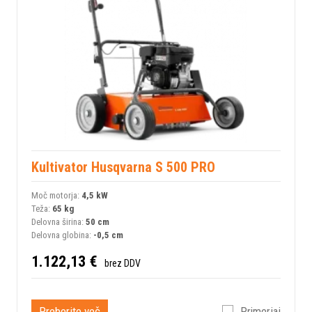
Kultivator Husqvarna S 500 PRO
Moč motorja:
4,5 kW
Teža:
65 kg
Delovna širina:
50 cm
Delovna globina:
-0,5 cm
1.122,13 €
brez DDV
Preberite več
Primerjaj