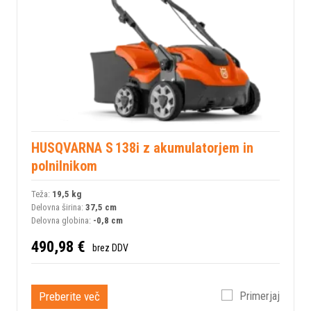
HUSQVARNA S 138i z akumulatorjem in
polnilnikom
Teža:
19,5 kg
Delovna širina:
37,5 cm
Delovna globina:
-0,8 cm
490,98 €
brez DDV
Preberite več
Primerjaj