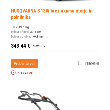
HUSQVARNA S 138i brez akumulatorja in
polnilnika
Teža:
19,5 kg
Delovna širina:
37,5 cm
Delovna globina:
-0,8 cm
343,44 €
brez DDV
Preberite več
Primerjaj
Ni na zalogi