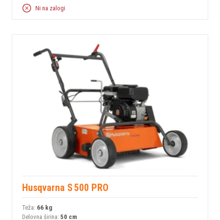
Ni na zalogi
Husqvarna S 500 PRO
Teža:
66 kg
Delovna širina:
50 cm