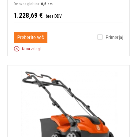
Delovna globina:
0,5 cm
1.228,69 €
brez DDV
Preberite več
Primerjaj
Ni na zalogi