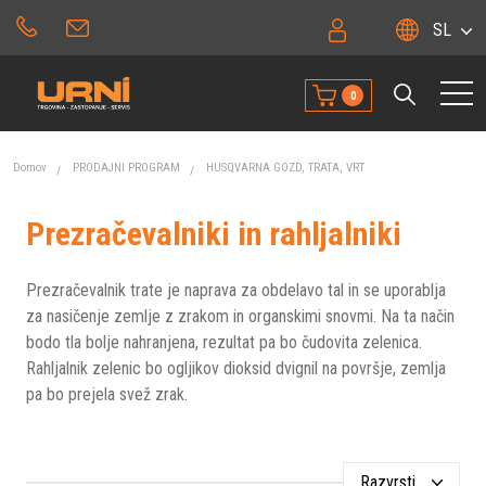
SL
0
Domov
PRODAJNI PROGRAM
HUSQVARNA GOZD, TRATA, VRT
Prezračevalniki in rahljalniki
Prezračevalnik trate je naprava za obdelavo tal in se uporablja
za nasičenje zemlje z zrakom in organskimi snovmi. Na ta način
bodo tla bolje nahranjena, rezultat pa bo čudovita zelenica.
Rahljalnik zelenic bo ogljikov dioksid dvignil na površje, zemlja
pa bo prejela svež zrak.
Razvrsti