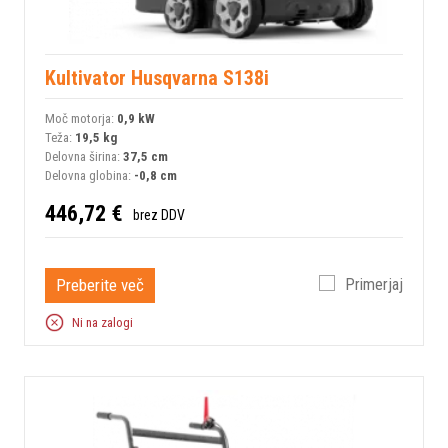
Kultivator Husqvarna S138i
Moč motorja:
0,9 kW
Teža:
19,5 kg
Delovna širina:
37,5 cm
Delovna globina:
-0,8 cm
446,72 €
brez DDV
Preberite več
Primerjaj
Ni na zalogi