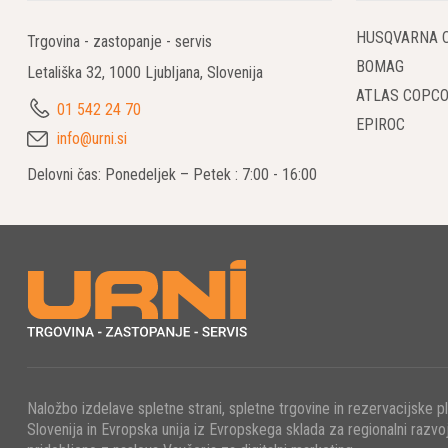
HUSQVARNA 
Trgovina - zastopanje - servis
BOMAG
Letališka 32, 1000 Ljubljana, Slovenija
ATLAS COPC
01 542 24 70
EPIROC
info@urni.si
Delovni čas: Ponedeljek – Petek : 7:00 - 16:00
Naložbo izdelave spletne strani, spletne trgovine in rezervacijske p
Slovenija in Evropska unija iz Evropskega sklada za regionalni razvoj