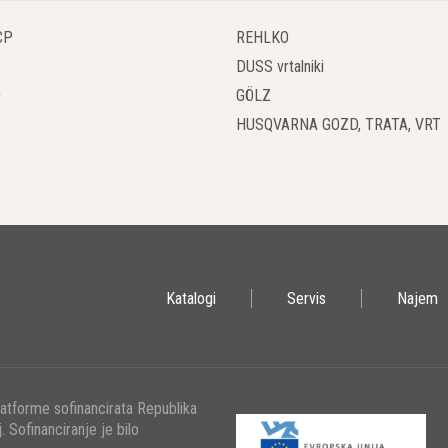
CP
REHLKO
DUSS vrtalniki
O
GÖLZ
HUSQVARNA GOZD, TRATA, VRT
Katalogi
Servis
Najem
latforme sofinancirata Republika
. Sofinanciranje je bilo