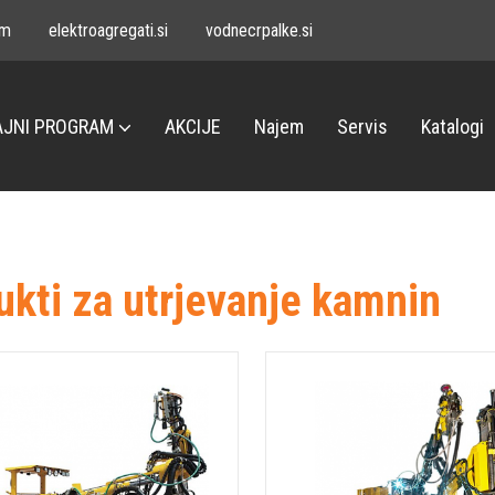
om
elektroagregati.si
vodnecrpalke.si
JNI PROGRAM
AKCIJE
Najem
Servis
Katalogi
ukti za utrjevanje kamnin