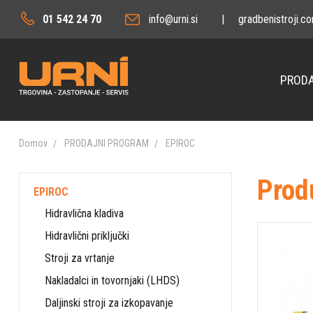
01 542 24 70
info@urni.si
|
gradbenistroji.c
PRODA
Domov
PRODAJNI PROGRAM
EPIROC
Prod
EPIROC
Hidravlična kladiva
Hidravlični priključki
Stroji za vrtanje
Nakladalci in tovornjaki (LHDS)
Daljinski stroji za izkopavanje