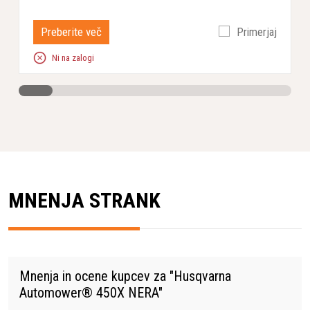
Preberite več
Primerjaj
Ni na zalogi
MNENJA STRANK
Mnenja in ocene kupcev za "
Husqvarna
Automower® 450X NERA
"