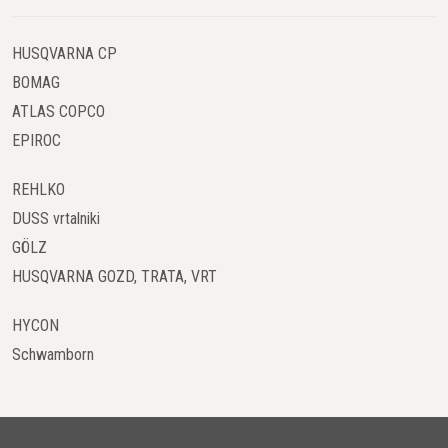
Zahvaljujoč pogonu na vsa kolesa in robustni zasnovi se
Automower 450X NERA z lahkoto spopade z nakloni do
50 %
HUSQVARNA CP
(27°)
, kar ga uvršča med najzmogljivejše robotske kosilnice v
svojem razredu.
BOMAG
ATLAS COPCO
3. Inteligentna zaznava ovir
EPIROC
Opremljena je s senzorji za zaznavanje objektov, ki
omogočajo pravočasno izogibanje oviram. To zmanjšuje
REHLKO
tveganje trkov in povečuje varnost pri delovanju.
DUSS vrtalniki
GÖLZ
4. Samodejna prilagoditev košnje
HUSQVARNA GOZD, TRATA, VRT
Sistem prilagajanja košnje upošteva rast trave in vremenske
pogoje, kar zagotavlja optimalne rezultate.
Weather Timer
HYCON
funkcija prilagodi delovanje glede na hitrost rasti trave.
Schwamborn
5. Pametno povezovanje
Kosilnica podpira povezljivost prek aplikacije
Husqvarna