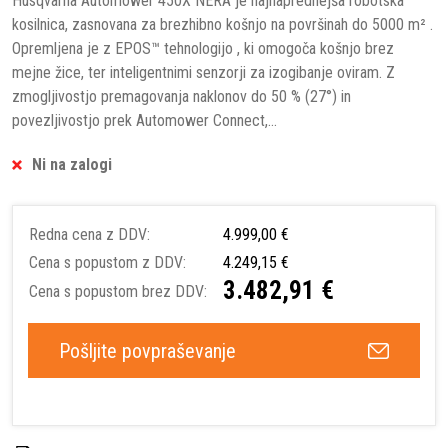
Husqvarna Automower 450X NERA je najnaprednejša robotska
kosilnica, zasnovana za brezhibno košnjo na površinah do 5000 m² .
Opremljena je z EPOS™ tehnologijo , ki omogoča košnjo brez
mejne žice, ter inteligentnimi senzorji za izogibanje oviram. Z
zmogljivostjo premagovanja naklonov do 50 % (27°) in
povezljivostjo prek Automower Connect,...
Ni na zalogi
Redna cena z DDV:
4.999,00 €
Cena s popustom z DDV:
4.249,15 €
3.482,91 €
Cena s popustom brez DDV:
Pošljite povpraševanje