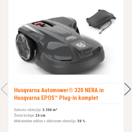
Husqvarna Automower® 320 NERA in
Husqvarna EPOS™ Plug-in komplet
Delovno območje:
3.300 m²
D
Širina košnje:
24 cm
Š
Maksimalen naklon v delovnem območju:
50 %
M