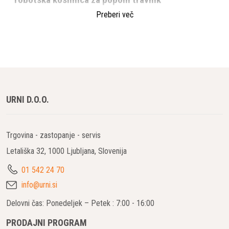
Napredna tehnologija za brezhibno košnjo
Preberi več
Husqvarna Automower 450X NERA je ena najbolj zmogljivih
robotskih kosilnic na trgu, zasnovana za lastnike, ki si želijo
brezhibno urejen travnik brez napora. S svojim naprednim
sistemom navigacije in inteligentnimi funkcijami zagotavlja
optimalno košnjo na površinah do 5000 m².
URNI D.O.O.
Ključne lastnosti Automower 450X NERA
1. Satelitsko vodena navigacija EPOS™
Trgovina - zastopanje - servis
Husqvarna Automower 450X NERA omogoča delovanje brez
Letališka 32, 1000 Ljubljana, Slovenija
mejne žice, saj podpira revolucionarni
EPOS™ sistem
(Exact
Positioning Operating System). Ta omogoča natančno
01 542 24 70
navigacijo z odstopanjem le nekaj centimetrov, kar pomeni
info@urni.si
večjo prilagodljivost in enostavno postavitev virtualnih meja.
Delovni čas: Ponedeljek – Petek : 7:00 - 16:00
2. Zmogljivost na zahtevnih terenih
PRODAJNI PROGRAM