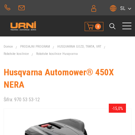
SL
0
Domov
PRODAJNI PROGRAM
HUSQVARNA GOZD, TRATA, VRT
Robotske kosilnice
Robotske kosilnice Husqvarna
Husqvarna Automower® 450X
NERA
Šifra:
970 53 53-12
-15,0%