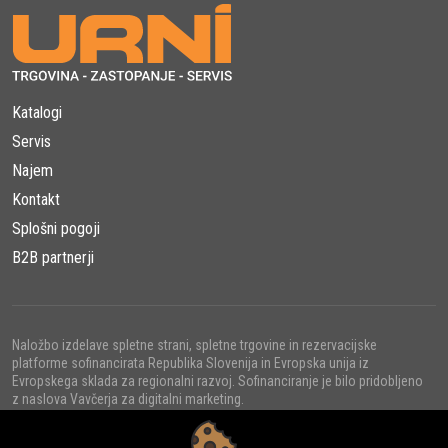
Automower Connect
, ki omogoča nadzor in upravljanje prek
pametnega telefona. Povezljivost z
Amazon Alexa in
Google Home
pa omogoča glasovno upravljanje.
6. Ekološko in tiho delovanje
Katalogi
S povprečno glasnostjo le
58 dB(A)
Automower 450X NERA
Servis
deluje skoraj neslišno, kar omogoča košnjo tudi ponoči, ne da
Najem
bi motila okolico.
Kontakt
Splošni pogoji
Zakaj izbrati Automower 450X NERA?
B2B partnerji
Brez mejne žice
(EPOS™ tehnologija)
Odlična zmogljivost na strmih terenih
Pametno in prilagodljivo delovanje
Povezljivost z mobilno aplikacijo in pametnimi
Naložbo izdelave spletne strani, spletne trgovine in rezervacijske
platforme sofinancirata Republika Slovenija in Evropska unija iz
asistenti
Evropskega sklada za regionalni razvoj. Sofinanciranje je bilo pridobljeno
Izjemno tiho in varčno delovanje
z naslova Vavčerja za digitalni marketing.
Zaključek