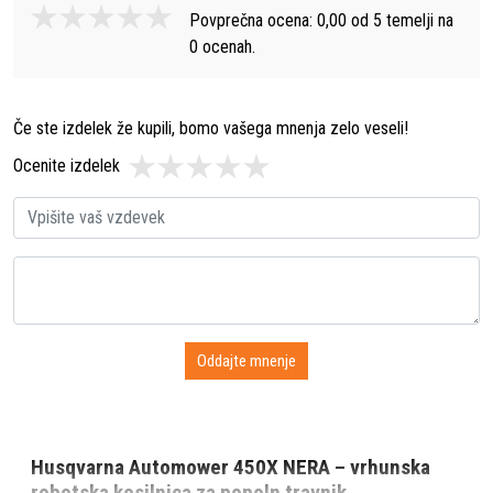
Povprečna ocena:
0,00
od
5
temelji na
0
ocenah.
Če ste izdelek že kupili, bomo vašega mnenja zelo veseli!
Ocenite izdelek
Husqvarna Automower 450X NERA – vrhunska
robotska kosilnica za popoln travnik