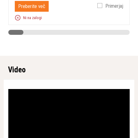
Kolešček, zaslon in LED
Preberite več
Primerjaj
Tipkovnica
za prikaz
Ni na zalogi
stanja/Aplikacija
Vrsta meje
Fizična zanka
WEEE Classified
Yes
Sistem košnje
3 vrtljiva rezila
Sledi vodilnem kablu
3
Delovno območje
5.000 m²
Video
Dodatna rezila
6 kosi
Tok polnjenja
7 A
Nizkonapetostni kabel
10 m
Povprečna mesečna
poraba energije pri
14 kWh
maksimalni uporabi
Višina košnje, min.
20 mm
Maks. čas aktivnosti
24 h