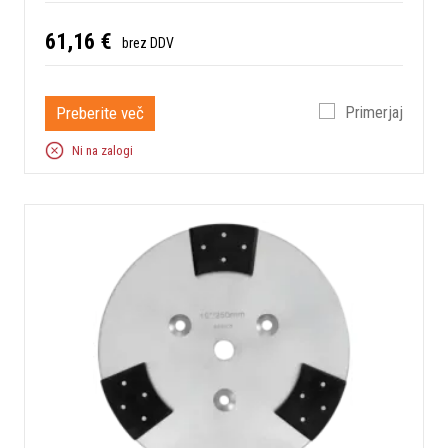
61,16 €
brez DDV
Preberite več
Primerjaj
Ni na zalogi