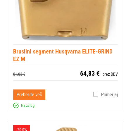
Brusilni segment Husqvarna ELITE-GRIND
EZ M
64,83 €
81,03 €
brez DDV
Preberite več
Primerjaj
Na zalogi
-20,0%