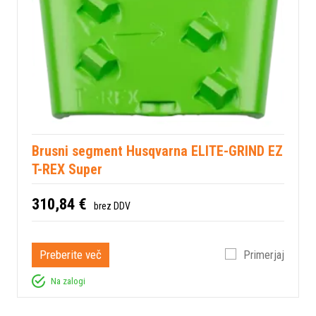
Brusni segment Husqvarna ELITE-GRIND EZ
T-REX Super
310,84 €
brez DDV
Preberite več
Primerjaj
Na zalogi