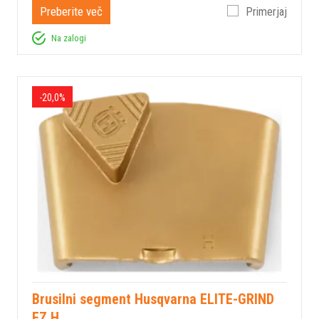
Preberite več
Primerjaj
Na zalogi
-20,0%
Brusilni segment Husqvarna ELITE-GRIND
EZ H