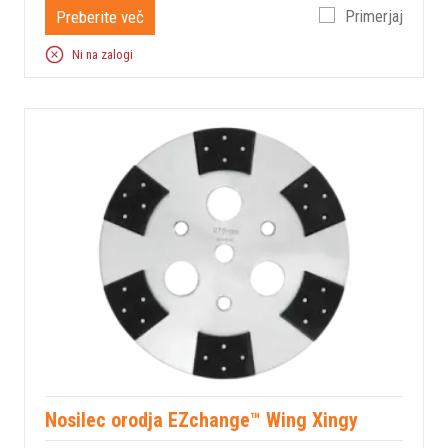
Preberite več
Primerjaj
Ni na zalogi
Nosilec orodja EZchange™ Wing Xingy