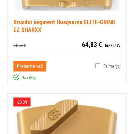
Brusilni segment Husqvarna ELITE-GRIND
EZ SHARXX
64,83 €
81,03 €
brez DDV
Preberite več
Primerjaj
Na zalogi
-20,0%