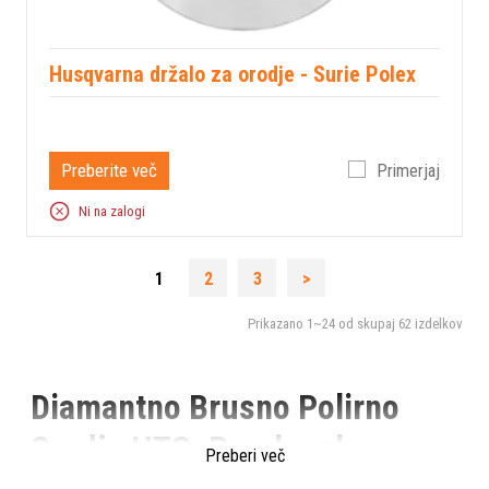
Husqvarna držalo za orodje - Surie Polex
Preberite več
Primerjaj
Ni na zalogi
1
2
3
>
Prikazano
1~24
od skupaj
62
izdelkov
Diamantno Brusno Polirno
Orodje HTC: Preobrazba
Preberi več