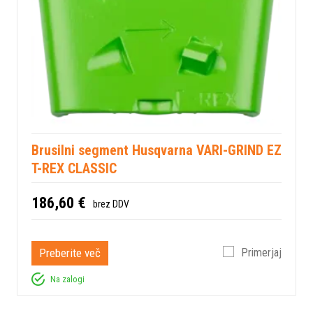
Brusilni segment Husqvarna VARI-GRIND EZ
T-REX CLASSIC
186,60 €
brez DDV
Preberite več
Primerjaj
Na zalogi