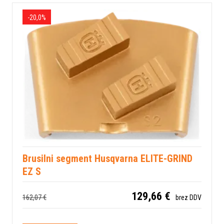
-20,0%
Brusilni segment Husqvarna ELITE-GRIND
EZ S
129,66 €
162,07 €
brez DDV