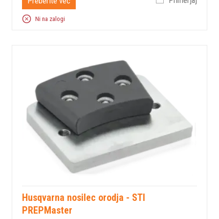
Preberite več
Primerjaj
Ni na zalogi
Husqvarna nosilec orodja - STI
PREPMaster