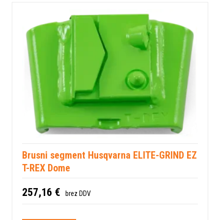
Brusni segment Husqvarna ELITE-GRIND EZ
T-REX Dome
257,16 €
brez DDV