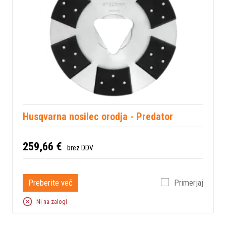
Husqvarna nosilec orodja - Predator
259,66 €
brez DDV
Preberite več
Primerjaj
Ni na zalogi