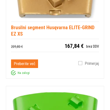
Brusilni segment Husqvarna ELITE-GRIND
EZ XS
167,84 €
209,80 €
brez DDV
Preberite več
Primerjaj
Na zalogi