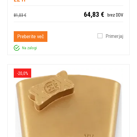
64,83 €
81,03 €
brez DDV
Preberite več
Primerjaj
Na zalogi
-20,0%