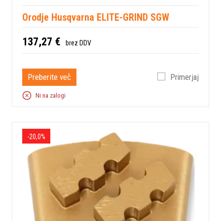
Orodje Husqvarna ELITE-GRIND SGW
137,27 €
brez DDV
Preberite več
Primerjaj
Ni na zalogi
-20,0%