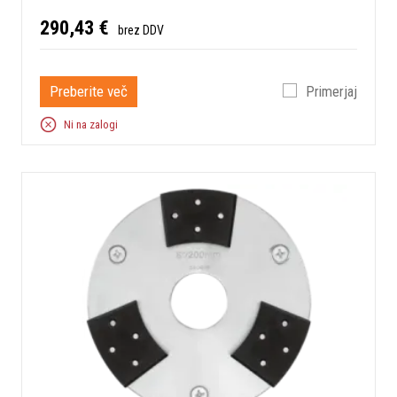
290,43 €
brez DDV
Preberite več
Primerjaj
Ni na zalogi