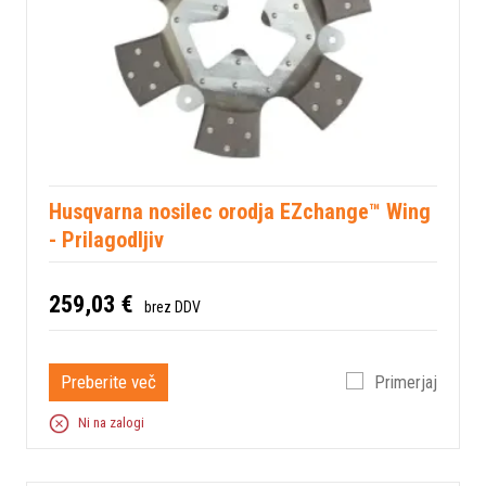
Husqvarna nosilec orodja EZchange™ Wing
- Prilagodljiv
259,03 €
brez DDV
Preberite več
Primerjaj
Ni na zalogi