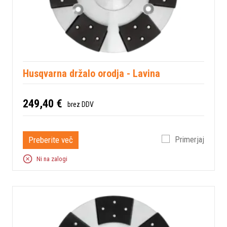
Husqvarna držalo orodja - Lavina
249,40 €
brez DDV
Preberite več
Primerjaj
Ni na zalogi