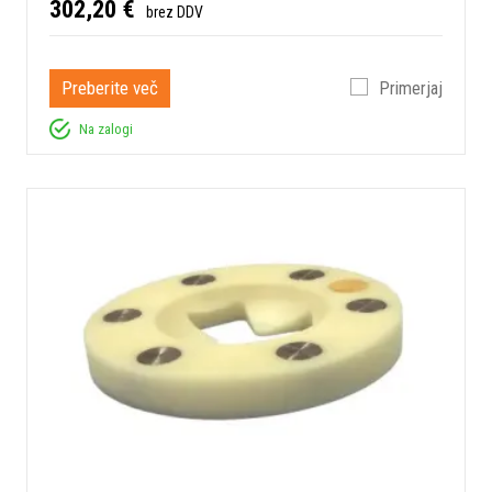
302,20 €
brez DDV
Preberite več
Primerjaj
Na zalogi