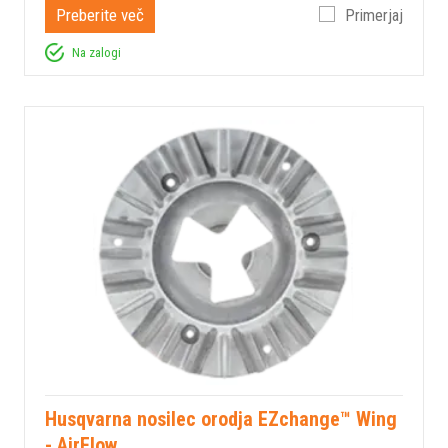
Preberite več
Primerjaj
Na zalogi
Husqvarna nosilec orodja EZchange™ Wing
- AirFlow