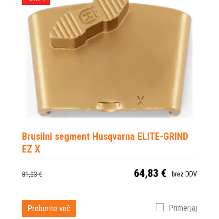
Brusilni segment Husqvarna ELITE-GRIND
EZ X
64,83 €
81,03 €
brez DDV
Preberite več
Primerjaj