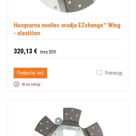
Husqvarna nosilec orodja EZchange™ Wing
- elastičen
320,13 €
brez DDV
Preberite več
Primerjaj
Ni na zalogi