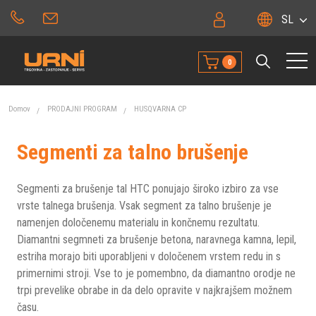
SL
0
Domov
PRODAJNI PROGRAM
HUSQVARNA CP
Segmenti za talno brušenje
Segmenti za brušenje tal HTC ponujajo široko izbiro za vse
vrste talnega brušenja. Vsak segment za talno brušenje je
namenjen določenemu materialu in končnemu rezultatu.
Diamantni segmneti za brušenje betona, naravnega kamna, lepil,
estriha morajo biti uporabljeni v določenem vrstem redu in s
primernimi stroji. Vse to je pomembno, da diamantno orodje ne
trpi prevelike obrabe in da delo opravite v najkrajšem možnem
času.