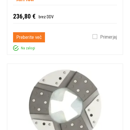
236,80 €
brez DDV
Preberite več
Primerjaj
Na zalogi