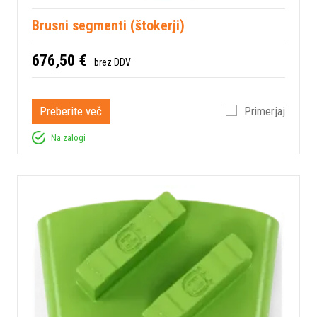
Brusni segmenti (štokerji)
676,50 €
brez DDV
Preberite več
Primerjaj
Na zalogi