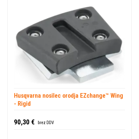
Husqvarna nosilec orodja EZchange™ Wing
- Rigid
90,30 €
brez DDV