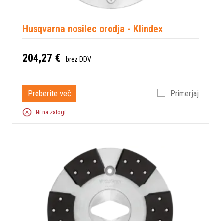
Husqvarna nosilec orodja - Klindex
204,27 €
brez DDV
Preberite več
Primerjaj
Ni na zalogi