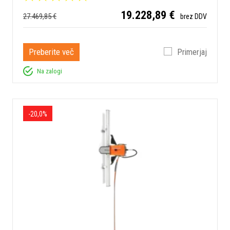
19.228,89 €
27.469,85 €
brez DDV
Preberite več
Primerjaj
Na zalogi
-20,0%