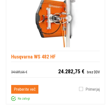
Husqvarna WS 482 HF
24.282,75 €
34.689,66 €
brez DDV
Preberite več
Primerjaj
Na zalogi