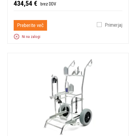
434,54 €
brez DDV
Preberite več
Primerjaj
Ni na zalogi