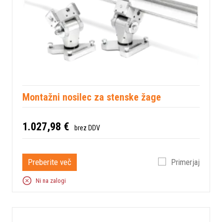
Montažni nosilec za stenske žage
1.027,98 €
brez DDV
Preberite več
Primerjaj
Ni na zalogi