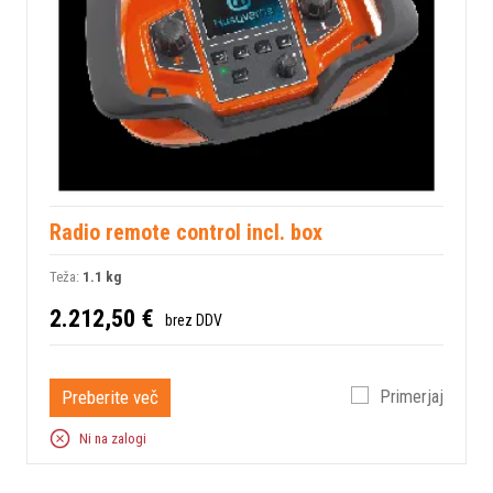
Radio remote control incl. box
Teža:
1.1 kg
2.212,50 €
brez DDV
Preberite več
Primerjaj
Ni na zalogi