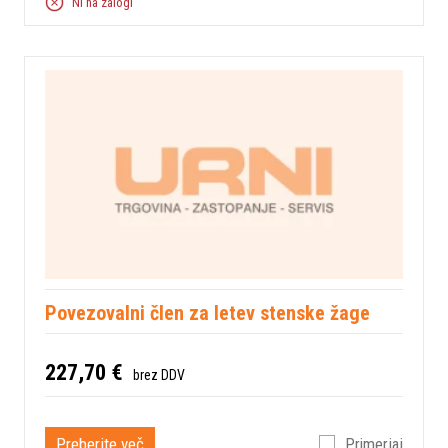
Ni na zalogi
Povezovalni člen za letev stenske žage
227,70 €
brez DDV
Preberite več
Primerjaj