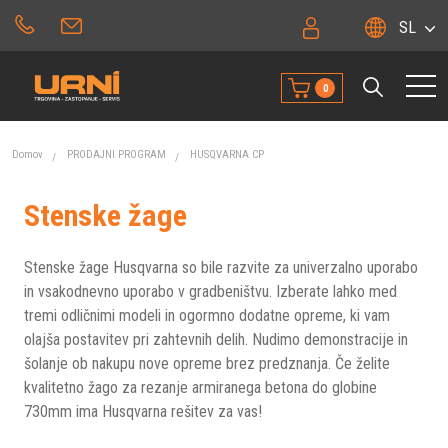
SL
0
Domov
PRODAJNI PROGRAM
HUSQVARNA CP
Stenske žage
Stenske žage Husqvarna so bile razvite za univerzalno uporabo
in vsakodnevno uporabo v gradbeništvu. Izberate lahko med
tremi odličnimi modeli in ogormno dodatne opreme, ki vam
olajša postavitev pri zahtevnih delih. Nudimo demonstracije in
šolanje ob nakupu nove opreme brez predznanja. Če želite
kvalitetno žago za rezanje armiranega betona do globine
730mm ima Husqvarna rešitev za vas!