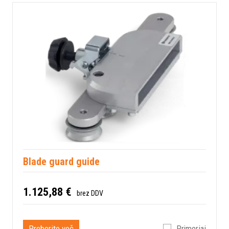
Blade guard guide
1.125,88 €
brez DDV
Preberite več
Primerjaj