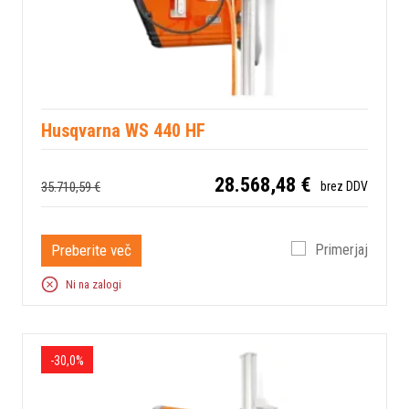
Husqvarna WS 440 HF
28.568,48 €
35.710,59 €
brez DDV
Preberite več
Primerjaj
Ni na zalogi
-30,0%