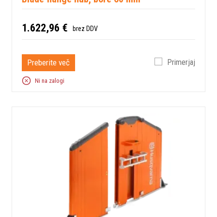
1.622,96 €
brez DDV
Preberite več
Primerjaj
Ni na zalogi