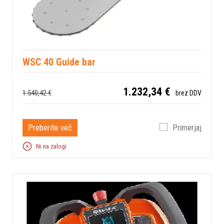
WSC 40 Guide bar
1.232,34 €
1.540,42 €
brez DDV
Preberite več
Primerjaj
Ni na zalogi