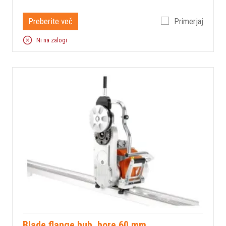
Preberite več
Primerjaj
Ni na zalogi
Blade flange hub, bore 60 mm