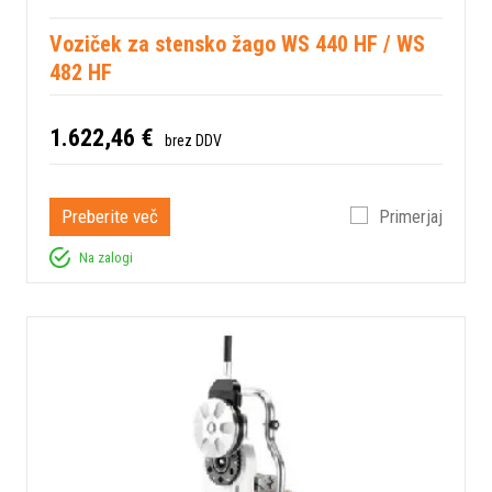
Voziček za stensko žago WS 440 HF / WS
482 HF
1.622,46 €
brez DDV
Preberite več
Primerjaj
Na zalogi