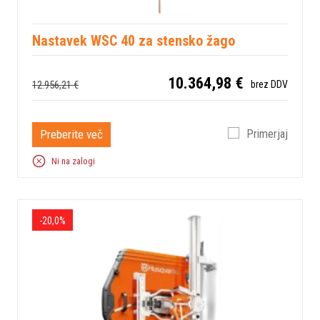
Nastavek WSC 40 za stensko žago
10.364,98 €
12.956,21 €
brez DDV
Preberite več
Primerjaj
Ni na zalogi
-20,0%