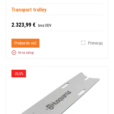
Transport trolley
2.323,99 €
brez DDV
Preberite več
Primerjaj
Ni na zalogi
-20,0%