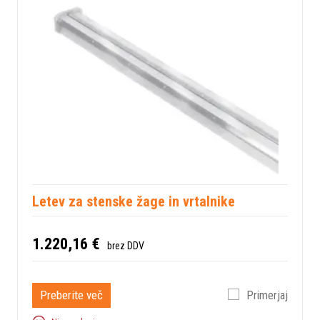
Letev za stenske žage in vrtalnike
1.220,16 €
brez DDV
Preberite več
Primerjaj