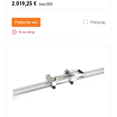
2.019,25 €
brez DDV
Preberite več
Primerjaj
Ni na zalogi