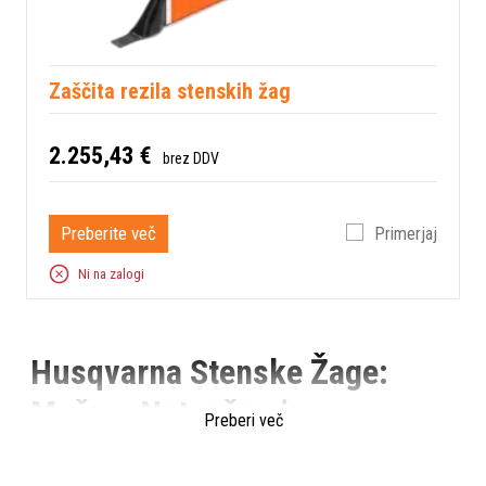
Zaščita rezila stenskih žag
2.255,43 €
brez DDV
Preberite več
Primerjaj
Ni na zalogi
Husqvarna Stenske Žage:
Močne, Natančne in
Preberi več
Učinkovite