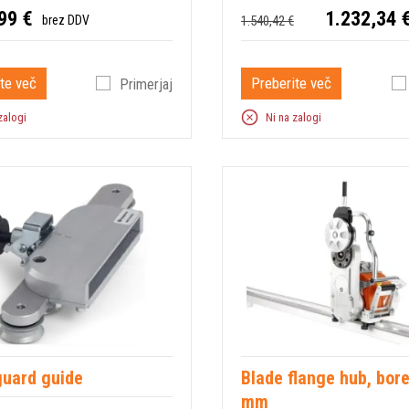
99 €
1.232,34 
1.540,42 €
brez DDV
te več
Preberite več
Primerjaj
zalogi
Ni na zalogi
guard guide
Blade flange hub, bor
mm