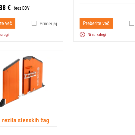
88 €
brez DDV
te več
Preberite več
Primerjaj
zalogi
Ni na zalogi
 rezila stenskih žag