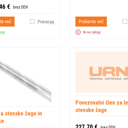
46 €
brez DDV
te več
Preberite več
Primerjaj
logi
Ni na zalogi
Povezovalni člen za l
stenske žage
za stenske žage in
ke
227,70 €
brez DDV