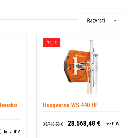
Razvrsti
-20,0%
tensko
Husqvarna WS 440 HF
28.568,48 €
35.710,59 €
brez DDV
€
brez DDV