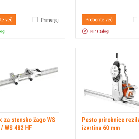
te več
Preberite več
Primerjaj
logi
Ni na zalogi
k za stensko žago WS
Pesto prirobnice rezil
 / WS 482 HF
izvrtina 60 mm