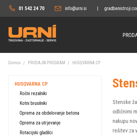
01 542 24 70
info@urni.si
|
gradbenistroji.c
PRODA
Domov
PRODAJNI PROGRAM
HUSQVARNA CP
Sten
HUSQVARNA CP
Ročni rezalniki
Stenske ža
Kotni brusilniki
odličnimi m
Oprema za obdelovanje betona
nakupu nov
Oprema za utrjevanje
rešitev za 
Rotacijski gladilci