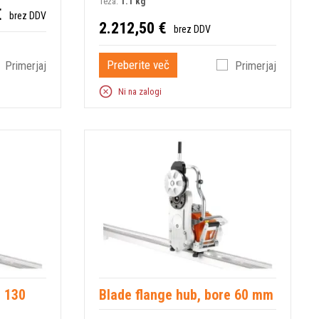
Teža:
1.1 kg
€
brez DDV
2.212,50 €
brez DDV
Preberite več
Primerjaj
Primerjaj
Ni na zalogi
e 130
Blade flange hub, bore 60 mm