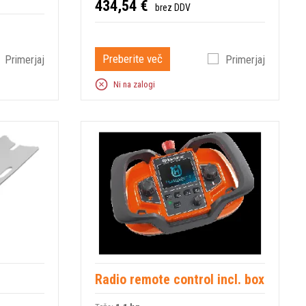
434,54 €
brez DDV
Preberite več
Primerjaj
Primerjaj
Ni na zalogi
Radio remote control incl. box