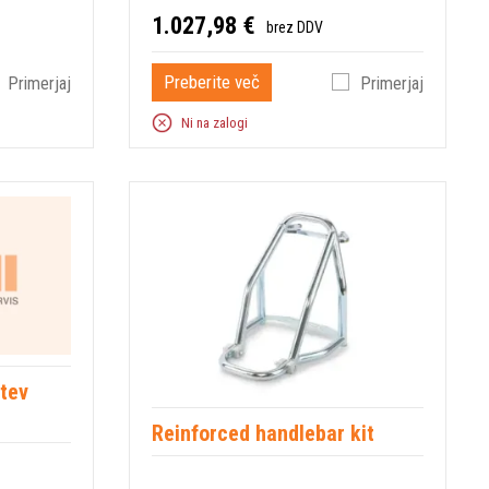
1.027,98 €
brez DDV
Preberite več
Primerjaj
Primerjaj
Ni na zalogi
etev
Reinforced handlebar kit