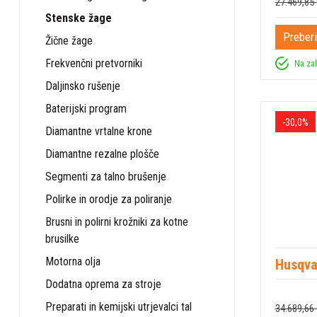
27.469,85 
Stenske žage
Preberi
Žične žage
Frekvenčni pretvorniki
Na za
Daljinsko rušenje
Baterijski program
-30,0%
Diamantne vrtalne krone
Diamantne rezalne plošče
Segmenti za talno brušenje
Polirke in orodje za poliranje
Brusni in polirni krožniki za kotne
brusilke
Motorna olja
Husqva
Dodatna oprema za stroje
Preparati in kemijski utrjevalci tal
34.689,66 