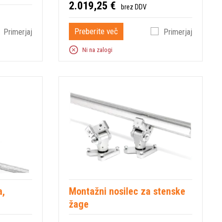
2.019,25 €
brez DDV
Preberite več
Primerjaj
Primerjaj
Ni na zalogi
a,
Montažni nosilec za stenske
žage