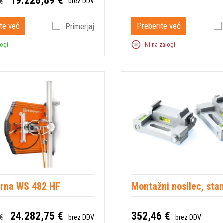
19.228,89 €
€
brez DDV
te več
Preberite več
Primerjaj
logi
Ni na zalogi
rna WS 482 HF
Montažni nosilec, sta
24.282,75 €
352,46 €
€
brez DDV
brez DDV