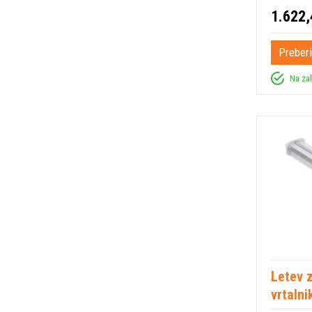
1.622,
Preberi
Na za
Letev 
vrtalni