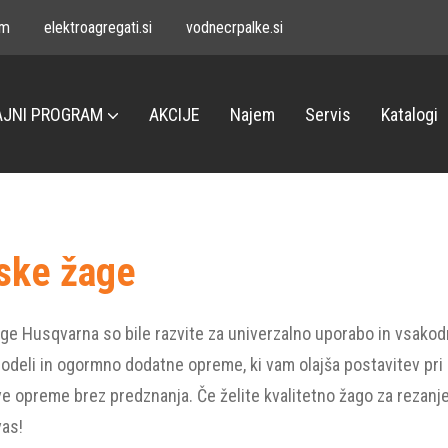
om
elektroagregati.si
vodnecrpalke.si
JNI PROGRAM
AKCIJE
Najem
Servis
Katalogi
ske žage
ge Husqvarna so bile razvite za univerzalno uporabo in vsakod
odeli in ogormno dodatne opreme, ki vam olajša postavitev pri
e opreme brez predznanja. Če želite kvalitetno žago za reza
vas!