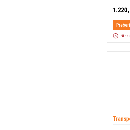
1.220,
Preberi
Ni na 
Transpo