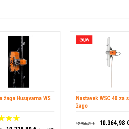
-20,0%
a žaga Husqvarna WS
Nastavek WSC 40 za s
žago
10.364,98 
12.956,21 €