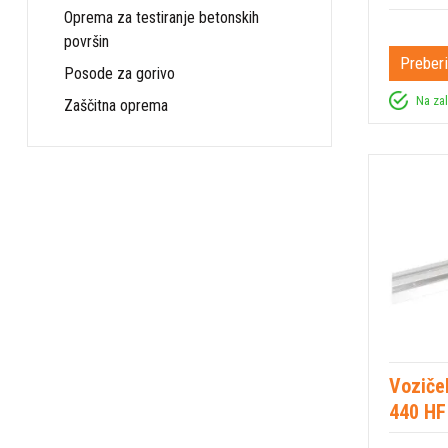
Oprema za testiranje betonskih
površin
Preberi
Posode za gorivo
Na za
Zaščitna oprema
Voziče
440 HF