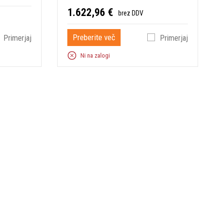
1.622,96 €
brez DDV
Preberite več
Primerjaj
Primerjaj
Ni na zalogi