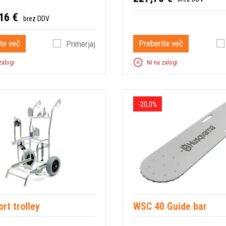
16 €
brez DDV
te več
Preberite več
Primerjaj
zalogi
Ni na zalogi
-20,0%
rt trolley
WSC 40 Guide bar