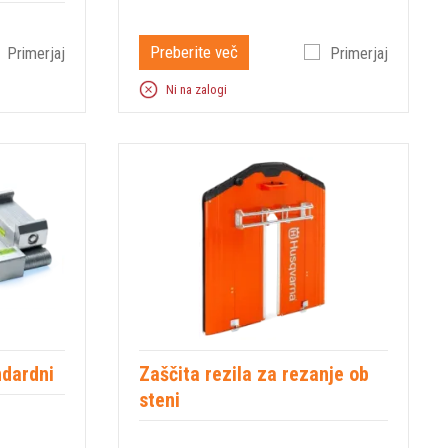
Preberite več
Primerjaj
Primerjaj
Ni na zalogi
ndardni
Zaščita rezila za rezanje ob
steni