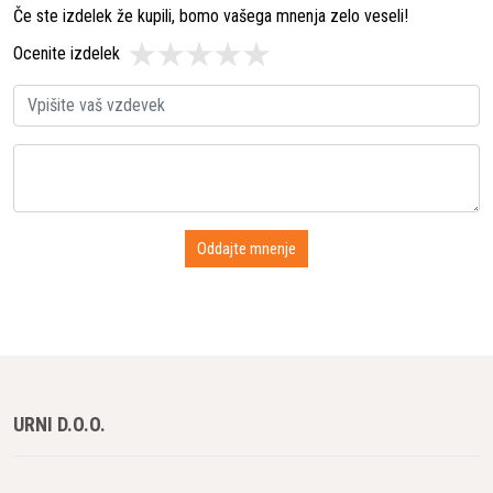
mm
Če ste izdelek že kupili, bomo vašega mnenja zelo veseli!
Lito železo / Navadno
Ocenite izdelek
železo / Nerjavno jeklo /
Nodularna litina / pvc /
Primerno za
Toplotno obdelano
železo / Trdo ogljikovo
jeklo
URNI D.O.O.