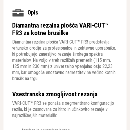
Opis
Diamantna rezalna plošča VARI-CUT™
FR3 za kotne brusilke
Diamantna rezalna plošča VARI-CUT™ FR3 predstavlja
vrhunsko orodje za profesionalce in zahtevne uporabnike,
ki potrebujejo zanesljivo rezanje širokega spektra
materialov. Na voljo v treh različnih premerih (115 mm,
125 mm in 230 mm) z univerzalno vpenjalno osjo 22,23
mm, kar omogoča enostavno namestitev na večino kotnih
brusilk na trgu.
Vsestranska zmogljivost rezanja
VARI-CUT™ FR3 se ponaša s segmentirano konfiguracijo
rezila, ki je zasnovana za hitro in učinkovito rezanje v
najrazličnejših materialih: