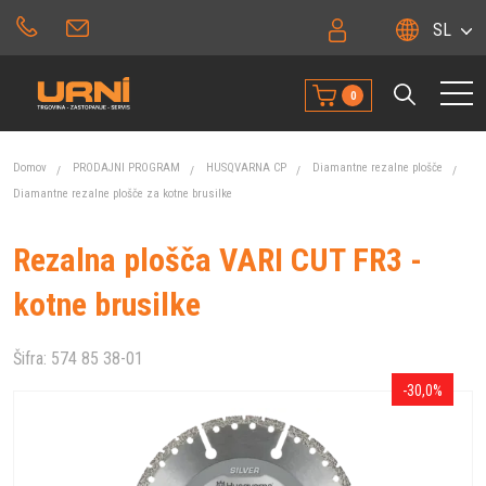
SL
0
Domov
PRODAJNI PROGRAM
HUSQVARNA CP
Diamantne rezalne plošče
Diamantne rezalne plošče za kotne brusilke
Rezalna plošča VARI CUT FR3 -
kotne brusilke
Šifra:
574 85 38-01
-30,0%