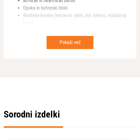
Armiran in nearmiran beton
Opeka in betonski bloki
Različne kovine (nerjavno jeklo, lito železo, nodularna
litina)
Toplotno obdelano železo in trdo ogljikovo jeklo
PVC materiali
Pokaži več
Zahvaljujoč vakuumsko spajkanim diamantom, ki tvorijo
robustno rezalno plast, omogoča izjemno zmogljivost
rezanja brez potrebe po menjavi rezila med različnimi
materiali.
Tehnološke prednosti
Plošča je zasnovana za mokro in suho uporabo, kar
povečuje njeno vsestranskost na gradbišču. Posebna
sestava rezila omogoča visoko hitrost rezanja v
Sorodni izdelki
univerzalnih gradbenih materialih, kar znatno skrajša čas
dela. Zaradi svoje robustne konstrukcije je idealna tudi za
reševalne operacije, kjer je hitro in zanesljivo rezanje
ključnega pomena.