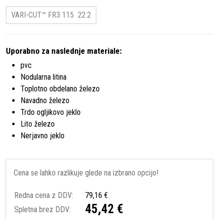
VARI-CUT™ FR3 115 22.2
Uporabno za naslednje materiale:
pvc
Nodularna litina
Toplotno obdelano železo
Navadno železo
Trdo ogljikovo jeklo
Lito železo
Nerjavno jeklo
Cena se lahko razlikuje glede na izbrano opcijo!
Redna cena z DDV:
79,16 €
45,42 €
Spletna brez DDV: