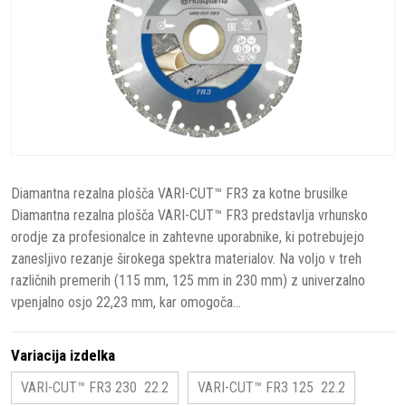
Diamantna rezalna plošča VARI-CUT™ FR3 za kotne brusilke
Diamantna rezalna plošča VARI-CUT™ FR3 predstavlja vrhunsko
orodje za profesionalce in zahtevne uporabnike, ki potrebujejo
zanesljivo rezanje širokega spektra materialov. Na voljo v treh
različnih premerih (115 mm, 125 mm in 230 mm) z univerzalno
vpenjalno osjo 22,23 mm, kar omogoča...
Variacija izdelka
VARI-CUT™ FR3 230 22.2
VARI-CUT™ FR3 125 22.2