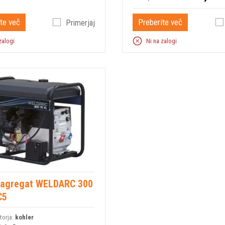
te več
Preberite več
Primerjaj
zalogi
Ni na zalogi
i agregat WELDARC 300
C5
orja:
kohler