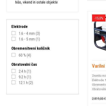
hišo, vikend in ostale objekte
-15,0%
Elektrode
1.6 - 4 mm
(3)
1.6 - 5 mm
(1)
Obremenitveni količnik
60 %
(4)
Obratovalni čas
Variln
2.4 h
(1)
Znamka mot
9.2 h
(1)
Elektrode:
12.1 h
(2)
Obremenitve
Obratovaln
2.819,00 €