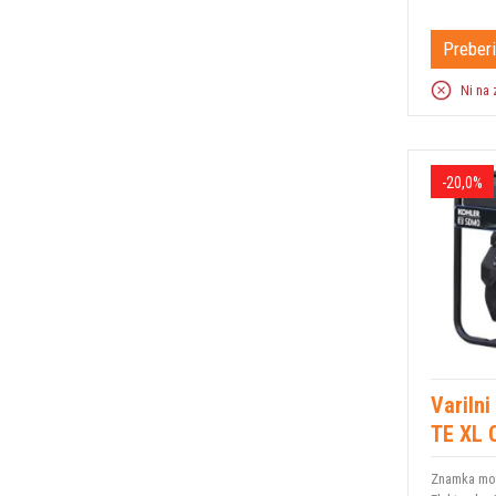
Preberi
Ni na 
-20,0%
Variln
TE XL 
Znamka mot