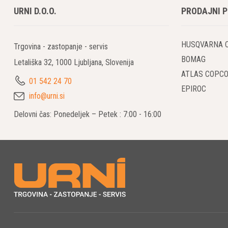
URNI D.O.O.
PRODAJNI 
Prenosni var
potrebujete 
razlikujejo 
HUSQVARNA 
Trgovina - zastopanje - servis
BOMAG
Letališka 32, 1000 Ljubljana, Slovenija
Zaneslji
ATLAS COPC
01 542 24 70
Pri uporabi 
EPIROC
agregatov. N
info@urni.si
da lahko bre
Delovni čas: Ponedeljek – Petek : 7:00 - 16:00
Enostav
Prenosni var
omogoča hitr
ključnega p
Prenosl
Prenosni va