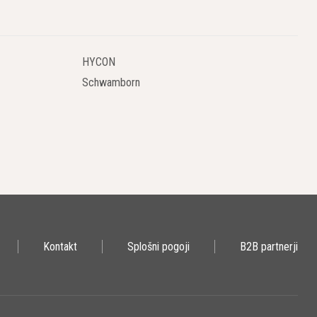
o različnim zahtevam in aplikacijam. Ne glede na to, ali
te našli model, ki ustreza vašim potrebam. Različni modeli se
lje ustreza specifičnim potrebam projekta ali aplikacije.
HYCON
Schwamborn
MO slovi po visoki stopnji zanesljivosti in trpežnosti svojih
o zanesljivo spopadajo z različnimi pogoji na terenu. To pomeni,
oje.
ntuitivne nadzorne panele in enostavne funkcije za zagon, kar
kar povečuje njihovo življenjsko dobo in zanesljivost. To je
Kontakt
Splošni pogoji
B2B partnerji
nje in vzdrževanje opreme.
imi ročaji in kolesi, kar omogoča enostavno premikanje na