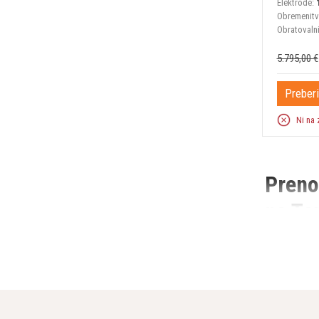
Elektrode:
Obremenitve
Obratovaln
5.795,00 €
Preberi
Ni na 
Preno
na Te
Prenosni var
strojegradnj
znamke KOHL
Raznoli