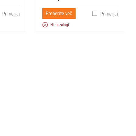
Preberite več
Primerjaj
Primerjaj
Ni na zalogi