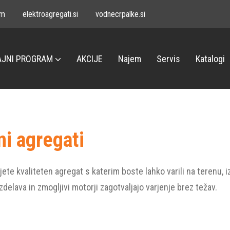
om
elektroagregati.si
vodnecrpalke.si
JNI PROGRAM
AKCIJE
Najem
Servis
Katalogi
ni agregati
ete kvaliteten agregat s katerim boste lahko varili na terenu, 
izdelava in zmogljivi motorji zagotvaljajo varjenje brez težav.