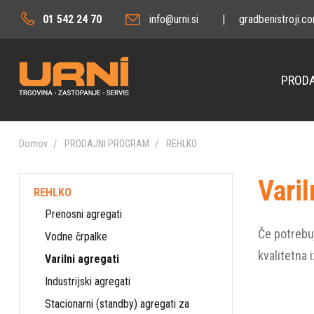
01 542 24 70
info@urni.si
|
gradbenistroji.c
PRODA
Domov
PRODAJNI PROGRAM
REHLKO
Varil
REHLKO
Prenosni agregati
Če potrebuj
Vodne črpalke
kvalitetna 
Varilni agregati
Industrijski agregati
Stacionarni (standby) agregati za