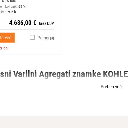
1.6 - 5 mm
ni količnik:
60 %
i čas:
9.2 h
4.636,00 €
brez DDV
te več
Primerjaj
zalogi
sni Varilni Agregati znamke KOHL
renu
Preberi več
ilni agregati so ključna oprema za različne industrijske aplikacije, kj
e in inženiringa znana po svoji zanesljivosti, kakovosti in inovacijah. V t
ER SDMO idealna izbira za mobilno varjenje na terenu.
kost Modelov za Različne Potrebe