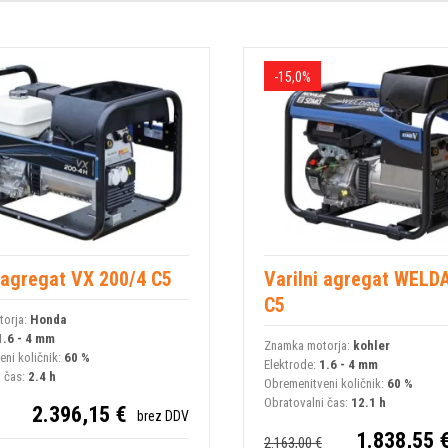
-15,0%
i agregat VX 200/4 C5
Varilni agregat WELD
C5
orja:
Honda
1.6 - 4 mm
Znamka motorja:
kohler
ni količnik:
60 %
Elektrode:
1.6 - 4 mm
i čas:
2.4 h
Obremenitveni količnik:
60 %
Obratovalni čas:
12.1 h
2.396,15 €
brez DDV
1.838,55 
2.163,00 €