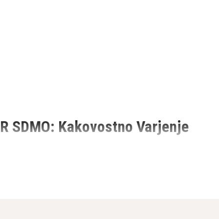
ER SDMO: Kakovostno Varjenje
er je potrebno varjenje na terenu. Znamka KOHLER SDMO je v svetu
em članku bomo raziskali, zakaj so prenosni varilni agregati