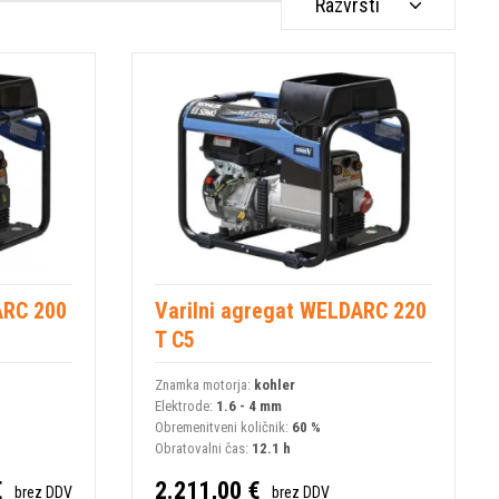
Razvrsti
ARC 200
Varilni agregat WELDARC 220
T C5
Znamka motorja:
kohler
Elektrode:
1.6 - 4 mm
Obremenitveni količnik:
60 %
Obratovalni čas:
12.1 h
€
2.211,00 €
brez DDV
brez DDV