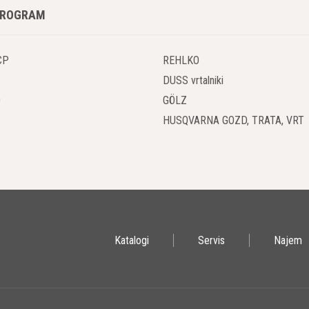
PROGRAM
ilni agregati KOHLER SDMO ponujajo širok izbor modelov, ki se prilagajaj
varilni agregat za gradbeništvo, popravila na terenu ali vzdrževanje, bos
po moči, zmogljivosti in tehničnih lastnostih, kar omogoča izbiro, ki najbo
CP
REHLKO
DUSS vrtalniki
vost in Trajnost
O
GÖLZ
prenosnih varilnih agregatov je zanesljivost ključnega pomena. KOHLER SD
HUSQVARNA GOZD, TRATA, VRT
jihovi varilni agregati so zasnovani za dolgo življenjsko dobo in se lahk
z skrbi računate na visokokakovostno varjenje, ne glede na delovne pog
na Uporaba in Vzdrževanje
ilni agregati KOHLER SDMO so zasnovani z mislijo na uporabnika. Imajo i
o pripravo za varjenje. Prav tako so agregati enostavni za vzdrževanje, 
Katalogi
Servis
Najem
omena za učinkovito delo na terenu, kjer ni časa za dolgotrajno namešča
jivost in Mobilnost
rilni agregati KOHLER SDMO so izjemno prenosni. Opremljeni so s trpežn