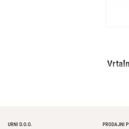
Vrtaln
Vrtalni stro
beton. Ti st
članku bomo 
Osnove 
1.
Vrste V
Obstajajo ra
URNI D.O.O.
PRODAJNI 