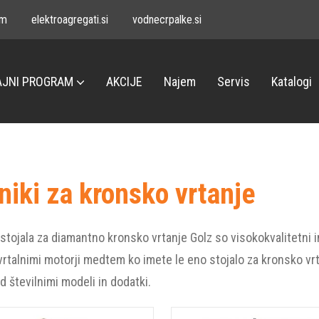
om
elektroagregati.si
vodnecrpalke.si
JNI PROGRAM
AKCIJE
Najem
Servis
Katalogi
niki za kronsko vrtanje
n stojala za diamantno kronsko vrtanje Golz so visokokvalitetn
 vrtalnimi motorji medtem ko imete le eno stojalo za kronsko vr
d številnimi modeli in dodatki.