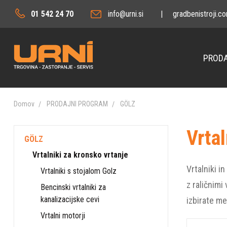
01 542 24 70
info@urni.si
|
gradbenistroji.c
PRODA
Domov
PRODAJNI PROGRAM
GÖLZ
Vrtal
GÖLZ
Vrtalniki za kronsko vrtanje
Vrtalniki i
Vrtalniki s stojalom Golz
z raličnimi
Bencinski vrtalniki za
kanalizacijske cevi
izbirate me
Vrtalni motorji