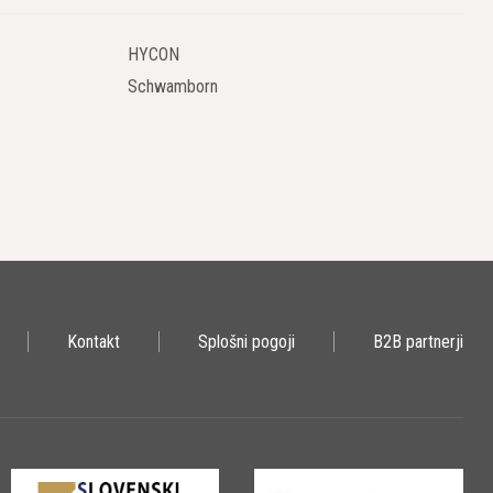
antni vrtalniki se pogosto uporabljajo za zahtevnejše naloge.
HYCON
Schwamborn
 za trše materiale, medtem ko so karbidni svedri primerni za manj
za odstranjevanje prahu. Uporabljajte zaščitno opremo, kot so
e, da sveder opravi delo. Občasno izvlecite sveder, da odstranite
Kontakt
Splošni pogoji
B2B partnerji