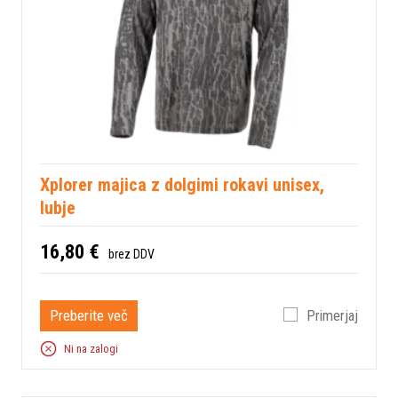
Xplorer majica z dolgimi rokavi unisex,
lubje
16,80 €
brez DDV
Preberite več
Primerjaj
Ni na zalogi