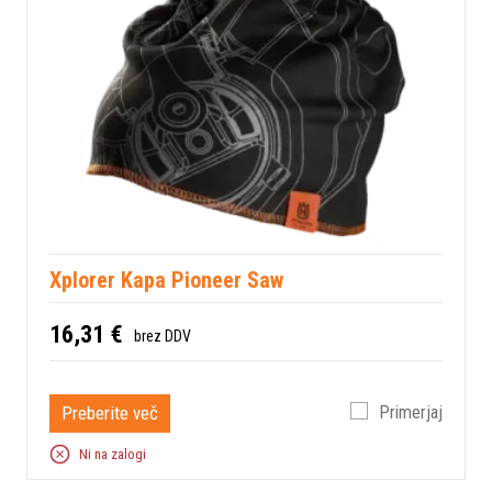
Xplorer Kapa Pioneer Saw
16,31 €
brez DDV
Preberite več
Primerjaj
Ni na zalogi