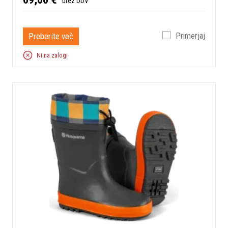
brez DDV
Preberite več
Primerjaj
Ni na zalogi