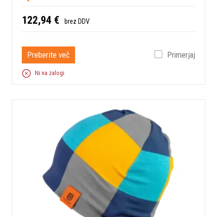
122,94 €
brez DDV
Preberite več
Primerjaj
Ni na zalogi