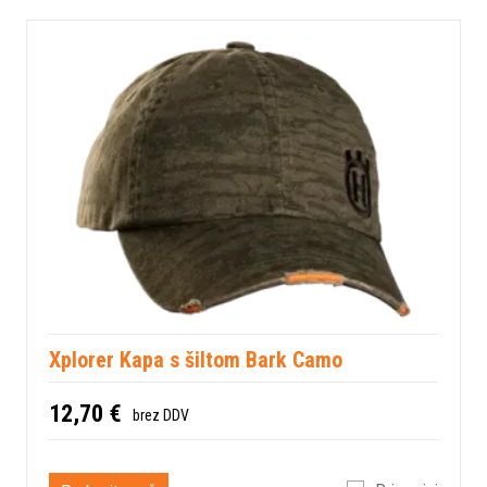
Xplorer Kapa s šiltom Bark Camo
12,70 €
brez DDV