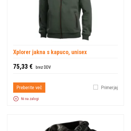
Xplorer jakna s kapuco, unisex
75,33 €
brez DDV
Preberite več
Primerjaj
Ni na zalogi