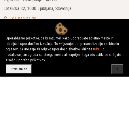
Letališka 32, 1000 Ljubljana, Slovenija
01 542 24 70
info@urni.si
Delovni čas: Ponedeljek – Petek : 7:00 - 16:00
Uporabljamo piškotke, da bi razumeli kako uporabljate spletno mesto in
izboljšali uporabniško izkušnjo. To vključuje tudi personalizacijo vsebine in
PRODAJNI PROGRAM
oglasov. Za urejanje ali odjavo uporabe piškotkov kliknite
tukaj
. Z
nadaljevanjem ogleda spletnega mesta ali zaprtjem tega obvestila se strinjate
z našo uporabo piškotkov.
HUSQVARNA CP
Strinjam se
X
BOMAG
ATLAS COPCO
EPIROC
REHLKO
DUSS vrtalniki
GÖLZ