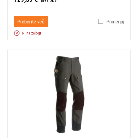
brez DDV
Preberite več
Primerjaj
Ni na zalogi