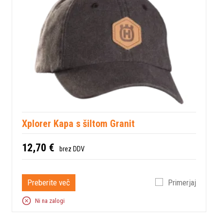
Xplorer Kapa s šiltom Granit
12,70 €
brez DDV
Preberite več
Primerjaj
Ni na zalogi