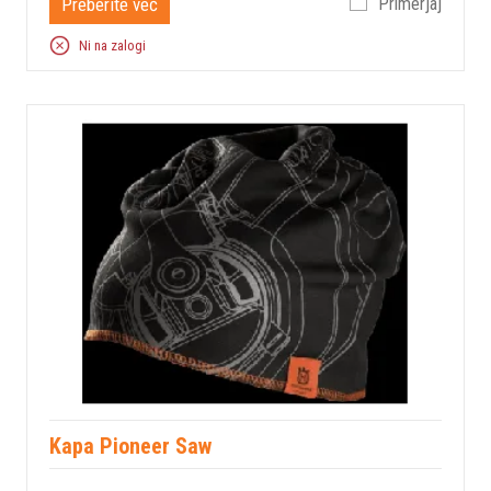
Preberite več
Primerjaj
Ni na zalogi
Kapa Pioneer Saw