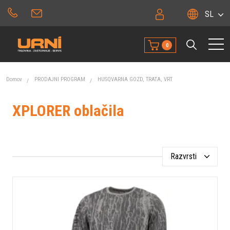
SL
0
Domov
PRODAJNI PROGRAM
HUSQVARNA GOZD, TRATA, VRT
XPLORER oblačila
Razvrsti