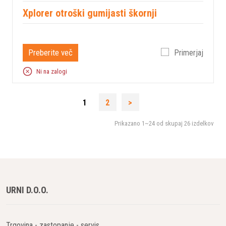
Xplorer otroški gumijasti škornji
Preberite več
Primerjaj
Ni na zalogi
1
2
>
Prikazano
1~24
od skupaj
26
izdelkov
URNI D.O.O.
Trgovina - zastopanje - servis