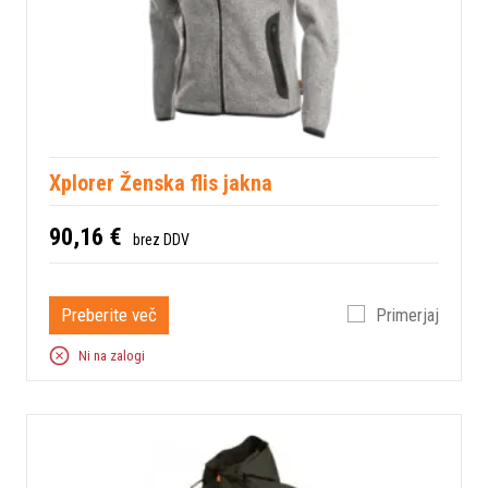
Xplorer Ženska flis jakna
90,16 €
brez DDV
Preberite več
Primerjaj
Ni na zalogi