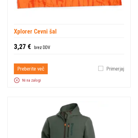
Xplorer Cevni šal
3,27 €
brez DDV
Preberite več
Primerjaj
Ni na zalogi