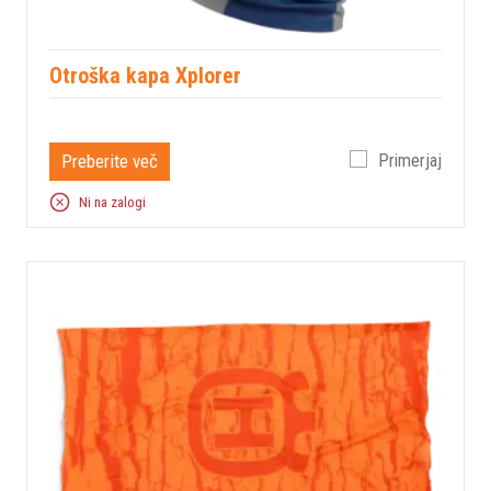
Otroška kapa Xplorer
Preberite več
Primerjaj
Ni na zalogi