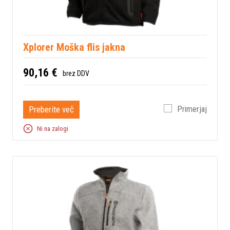
Xplorer Moška flis jakna
90,16 €
brez DDV
Preberite več
Primerjaj
Ni na zalogi