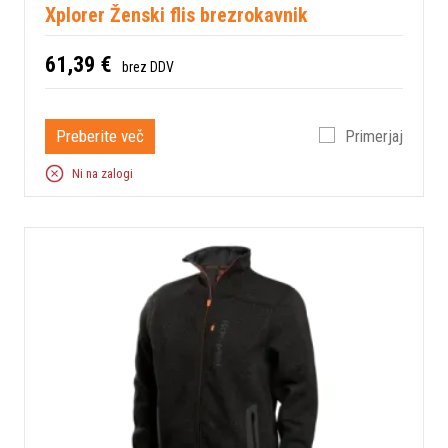
Xplorer Ženski flis brezrokavnik
61,39 €
brez DDV
Preberite več
Primerjaj
Ni na zalogi