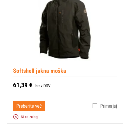
Softshell jakna moška
61,39 €
brez DDV
Preberite več
Primerjaj
Ni na zalogi