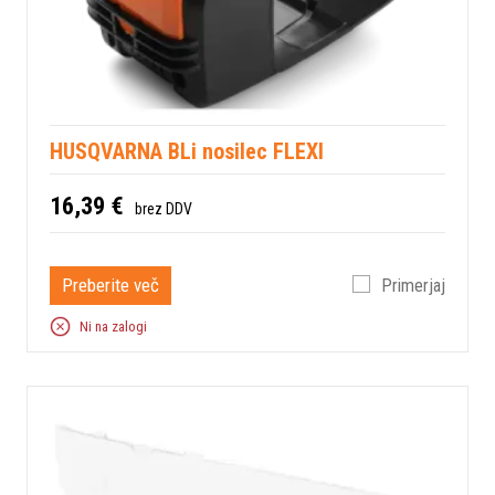
HUSQVARNA BLi nosilec FLEXI
16,39 €
brez DDV
Preberite več
Primerjaj
Ni na zalogi