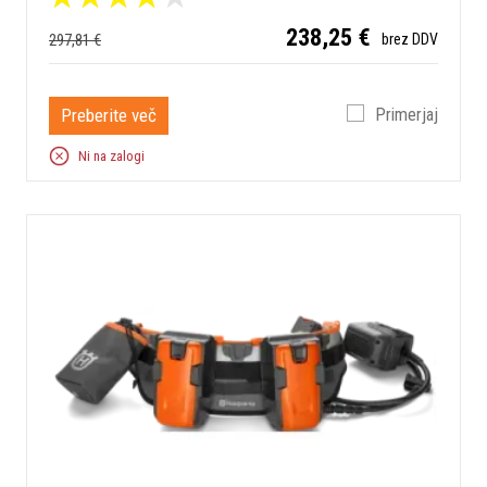
238,25 €
297,81 €
brez DDV
Preberite več
Primerjaj
Ni na zalogi