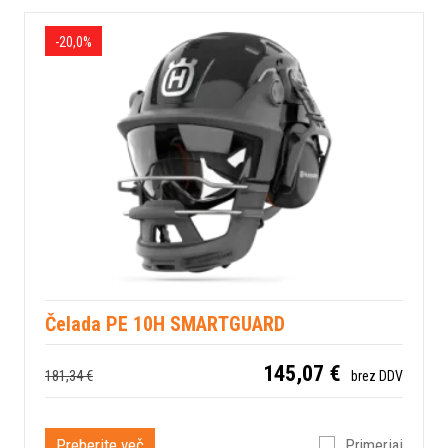
-20,0%
Čelada PE 10H SMARTGUARD
145,07 €
181,34 €
brez DDV
Preberite več
Primerjaj