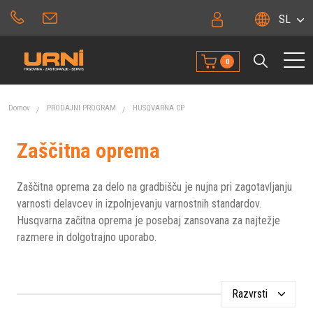
SL
0
Domov
PRODAJNI PROGRAM
HUSQVARNA CP
Zaščitna oprema
Zaščitna oprema za delo na gradbišču je nujna pri zagotavljanju
varnosti delavcev in izpolnjevanju varnostnih standardov.
Husqvarna začitna oprema je posebaj zansovana za najtežje
razmere in dolgotrajno uporabo.
Razvrsti