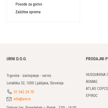
Različn
Posode za gorivo
Zaščitna oprema
Diamantne re
betonskih pl
delo. Njiho
Trajnost
Diamantne re
dolgo časa i
URNI D.O.O.
PRODAJNI 
Varovan
Pri Husqvarn
HUSQVARNA 
Trgovina - zastopanje - servis
zmanjšujejo
BOMAG
Letališka 32, 1000 Ljubljana, Slovenija
ATLAS COPC
01 542 24 70
Zaključ
EPIROC
info@urni.si
Diama
Delovni čas: Ponedeljek – Petek : 7:00 - 16:00