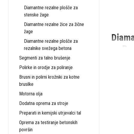
Diamantne rezalne plošče za
stenske žage
Diamantne rezalne žice za žične
žage
Diama
Diamantne rezalne plošče za
za Re
rezalnike svežega betona
Segmenti za talno brušenje
Pri gradbeni
Polirke in orodje za poliranje
ponaša s sto
najzahtevne
Brusni in polirni krožniki za kotne
rezanje bet
brusilke
Motorna olja
Tehnolo
Dodatna oprema za stroje
Diamantne re
Preparati in kemijski utrjevalci tal
material, ki
Oprema za testiranje betonskih
rezalnih plo
površin