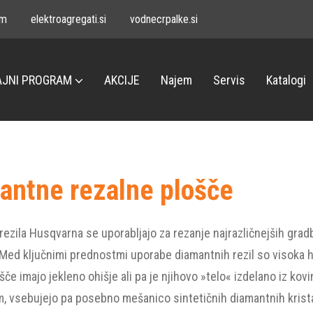
om
elektroagregati.si
vodnecrpalke.si
JNI PROGRAM
AKCIJE
Najem
Servis
Katalogi
antne rezalne plošče
ezila Husqvarna se uporabljajo za rezanje najrazličnejših gradb
. Med ključnimi prednostmi uporabe diamantnih rezil so visoka 
šče imajo jekleno ohišje ali pa je njihovo »telo« izdelano iz kov
 vsebujejo pa posebno mešanico sintetičnih diamantnih kristal