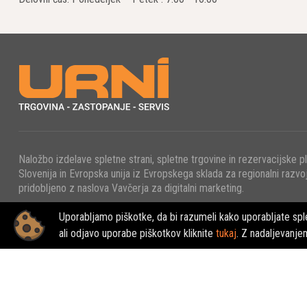
Diamantna re
opeke. Njiho
Gradnik
Sodobna diam
kovinske zli
povezana s p
Mokro i
Naložbo izdelave spletne strani, spletne trgovine in rezervacijske p
Slovenija in Evropska unija iz Evropskega sklada za regionalni razvoj
Diamantna re
pridobljeno z naslova Vavčerja za digitalni marketing.
učinkovitost
Uporabljamo piškotke, da bi razumeli kako uporabljate sple
upoštevati v
© 2022 - URNI d.o.o., Vse pravice pridržane.
ali odjavo uporabe piškotkov kliknite
tukaj
. Z nadaljevanje
Prava P
Diamantna re
mehko vez. Č