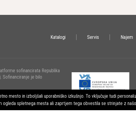
zila so nepogrešljivo orodje v gradbeništvu, ki omogoča rezanje široke p
ve ključne prednosti vključujejo visoko hitrost, izjemno natančnost ter 
i Sodobnih Diamantnih Rezil
Katalogi
Servis
Najem
antna rezila združujejo trdnost in vzdržljivost z inovativnimi zasnovami
tine. Na robovih diska se nahaja rezalni segment, ki vsebuje posebno meš
ovršino, bodisi s spajkanjem bodisi laserskim varjenjem, tvorijoč tako c
n Suho Rezanje: Kdaj Uporabiti Katero Tehniko
latforme sofinancirata Republika
. Sofinanciranje je bilo
zila so prilagodljiva za uporabo pri mokrem ali suhem rezanju. Pri mok
 dela in podaljšuje življenjsko dobo rezila. Suho rezanje pa zahteva, da mat
tno mesto in izboljšali uporabniško izkušnjo. To vključuje tudi personaliz
rsto materiala in želene rezalne rezultate.
m ogleda spletnega mesta ali zaprtjem tega obvestila se strinjate z naš
lošča za Pravi Material
zila so prilagojena za rezanje različnih materialov. Rezila za mehke ma
e ni jasno, kateri materiali bodo rezani, je priporočljivo izbrati univerz