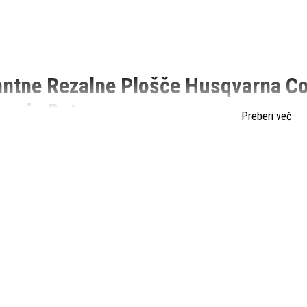
ntne Rezalne Plošče Husqvarna Con
zanje Betona
Preberi več
h projektih, kjer je potrebno natančno rezanje betona, so diamantne rez
letno tradicijo in izjemnim ugledom v industriji gradbenih strojev, ponuja 
jše potrebe gradbenikov. V tem članku si bomo ogledali, zakaj so diaman
ona.
gija Diamantnih Rezalnih Plošč
zalne plošče Husqvarna Construction temeljijo na napredni tehnologiji 
 je znan po svoji trdoti in obstojnosti, zato je idealen za rezanje beton
šč, ki zagotavljajo natančno rezanje, dolgo življenjsko dobo in minimalno