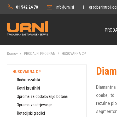
01 542 24 70
info@urni.si
|
gradbenistroji.c
PRODA
Domov
PRODAJNI PROGRAM
HUSQVARNA CP
Diam
HUSQVARNA CP
Ročni rezalniki
Diamantna r
Kotni brusilniki
opeke, itd
Oprema za obdelovanje betona
rezalne plo
Oprema za utrjevanje
segmentom,
Rotacijski gladilci