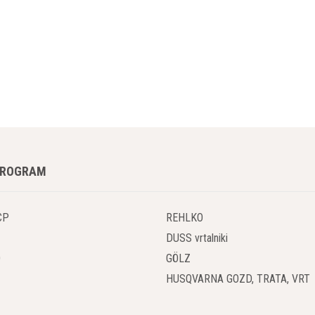
e Uporabe
zalne plošče Husqvarna Construction so prilagojene različnim vrstam beto
ošč, armiranega betona, asfalta ali drugih gradbenih materialov, bodo d
va raznolikost omogoča gradbenikom, da izberejo pravo ploščo za svoje 
 in Učinkovitost
zalne plošče Husqvarna Construction so znane po svoji trajnosti in učin
n zagotavljajo enakomerno rezanje brez trganja ali zatikanja. To pomeni 
PROGRAM
je Okolja
a Construction so zavezani k trajnostnemu razvoju in varovanju okolja.
CP
REHLKO
 emisije in hrup med uporabo. To ne samo zmanjšuje obremenitev okolja,
DUSS vrtalniki
O
GÖLZ
ek
HUSQVARNA GOZD, TRATA, VRT
ntna Rezila: Ključ do Natančnega i