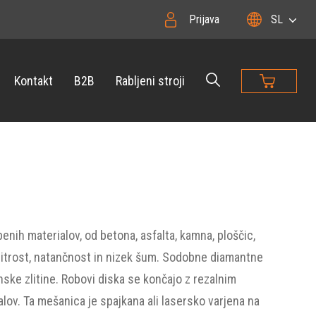
Prijava
SL
Kontakt
B2B
Rabljeni stroji
enih materialov, od betona, asfalta, kamna, ploščic,
hitrost, natančnost in nizek šum. Sodobne diamantne
inske zlitine. Robovi diska se končajo z rezalnim
ov. Ta mešanica je spajkana ali lasersko varjena na