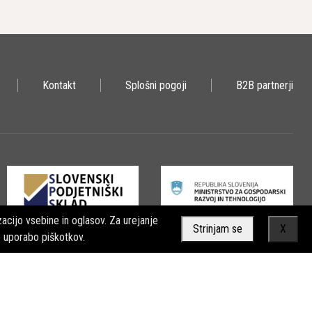
alete materialov, od betona in asfalta do kamna, ploščic in
minimalen proizvod hrupa.
Kontakt
Splošni pogoji
B2B partnerji
. Najpogosteje imajo jekleno ohišje ali pa so izdelana iz
anico sintetičnih diamantnih kristalov. Ta mešanica je trdno
elovito enoto.
rem rezanju se mesto reza obilno navlaži, kar povečuje
erial ne pride v stik z vodo. Pri izbiri tehnike je ključno
acijo vsebine in oglasov. Za urejanje
Strinjam se
X
o uporabo piškotkov.
teriale imajo trdo vez, medtem ko imajo tista za trde materiale
alna diamantna rezila, ki so sposobna obvladovati večino