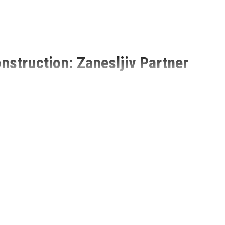
struction: Zanesljiv Partner
alne plošče nepogrešljivo orodje. Husqvarna Construction, ki se
širok spekter diamantnih rezalnih plošč, ki zadovoljijo tudi
tne rezalne plošče Husqvarna Construction prava izbira za
in uporabi visoko kakovostnih diamantnih segmentov. Diamant je
a. Husqvarna uporablja najnovejše tehnološke inovacije za izdelavo
 obrabo.