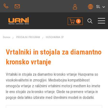
SL
0
Domov
PRODAJNI PROGRAM
HUSQVARNA CP
Vrtalniki in stojala za diamantno
kronsko vrtanje
Vrtalniki in stojala za diamantno kronsko vrtanje Husqvarna so
visokokvalitetni in zmogljivi. Medsebojna kompatibilnost
omogoča vrtanje z raličnimi vrtalnimi motorji medtem ko imete
le eno stojalo za kronsko vrtanje. Glede na premere vrtanja in
pogoje dela lahko izbirate med številnimi modeli in dodatki.