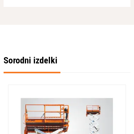
Lokacija uporabe
Zahteven teren
Delovna višina
10.1m
Zmogljivost platforme
300kg
(SWL)
Sorodni izdelki