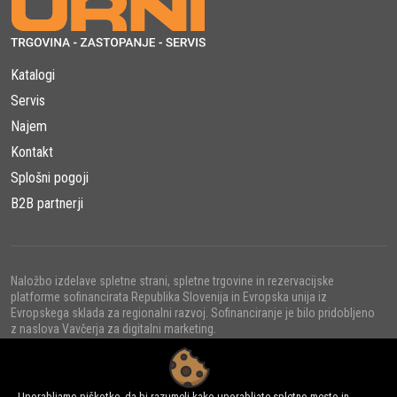
Katalogi
Servis
Najem
Kontakt
Splošni pogoji
B2B partnerji
Naložbo izdelave spletne strani, spletne trgovine in rezervacijske
platforme sofinancirata Republika Slovenija in Evropska unija iz
Evropskega sklada za regionalni razvoj. Sofinanciranje je bilo pridobljeno
z naslova Vavčerja za digitalni marketing.
Uporabljamo piškotke, da bi razumeli kako uporabljate spletno mesto in