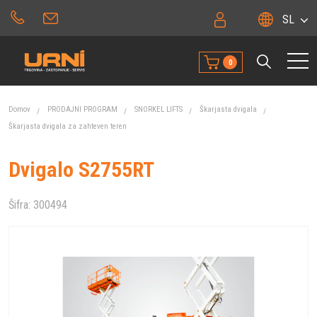
SL
0
Domov
PRODAJNI PROGRAM
SNORKEL LIFTS
Škarjasta dvigala
Škarjasta dvigala za zahteven teren
Dvigalo S2755RT
Šifra:
300494