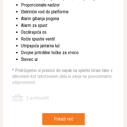
Proporcionalni nadzor
Električni vod do platforme
Alarm gibanja pogona
Alarm za spust
Oscilirajoča os
Ročni spustni ventil
Utripajoča jantarna luč
Dvojne pritrdilne točke za vrvico
Števec ur
* Pridržujemo si pravico do napak na spletni strani tako v
slikovnem kot tekstovnem delu in zanje ne prevzemamo
odgovornosti.
Lastnosti
Teža
2,750kg
Pokaži več
Namenjeno za dvigovanje
Oseb in tovora