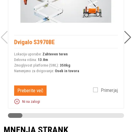
Dvigalo S3970BE
Lokacija uporabe:
Zahteven teren
L
Delovna višina:
13.8m
D
Zmogljivost platforme (SWL):
350kg
Z
Namenjeno za dvigovanje:
Oseb in tovora
N
Preberite več
Primerjaj
Ni na zalogi
MNENJA STRANK