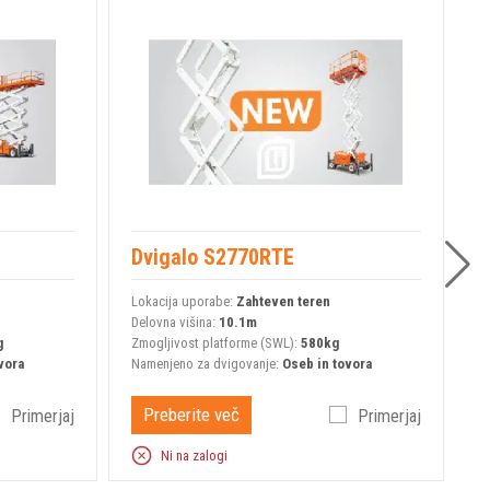
Dvigalo S2770RTE
D
Lokacija uporabe:
Zahteven teren
L
Delovna višina:
10.1m
De
g
Zmogljivost platforme (SWL):
580kg
Z
vora
Namenjeno za dvigovanje:
Oseb in tovora
N
Preberite več
Primerjaj
Primerjaj
Ni na zalogi