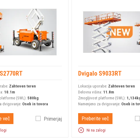
 S2770RT
Dvigalo S9033RT
orabe:
Zahteven teren
Lokacija uporabe:
Zahteven teren
na:
10.1m
Delovna višina:
11.8m
platforme (SWL):
580kg
Zmogljivost platforme (SWL):
1,134k
a dvigovanje:
Oseb in tovora
Namenjeno za dvigovanje:
Oseb in to
e več
Preberite več
Primerjaj
alogi
Ni na zalogi