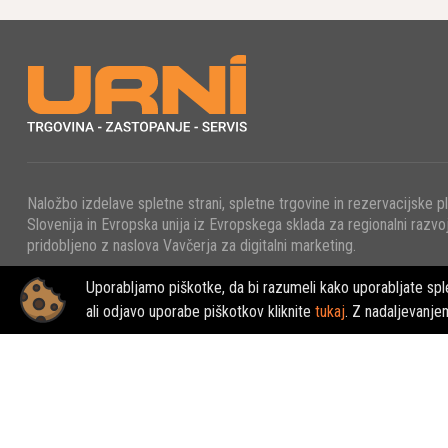
Naložbo izdelave spletne strani, spletne trgovine in rezervacijske p
Slovenija in Evropska unija iz Evropskega sklada za regionalni razvoj
pridobljeno z naslova Vavčerja za digitalni marketing.
Uporabljamo piškotke, da bi razumeli kako uporabljate sple
© 2022 - URNI d.o.o., Vse pravice pridržane.
ali odjavo uporabe piškotkov kliknite
tukaj
. Z nadaljevanje