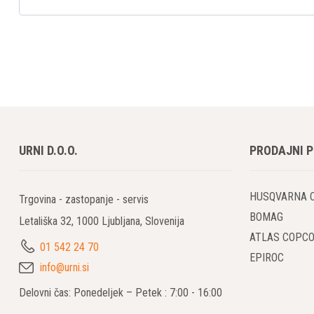
URNI D.O.O.
PRODAJNI 
HUSQVARNA 
Trgovina - zastopanje - servis
BOMAG
Letališka 32, 1000 Ljubljana, Slovenija
ATLAS COPC
01 542 24 70
EPIROC
info@urni.si
Delovni čas: Ponedeljek – Petek : 7:00 - 16:00