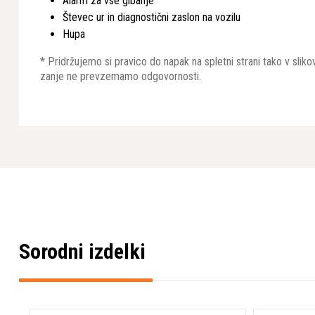
Alarm za vse gibanje
Števec ur in diagnostični zaslon na vozilu
Hupa
* Pridržujemo si pravico do napak na spletni strani tako v sli
zanje ne prevzemamo odgovornosti.
Sorodni izdelki