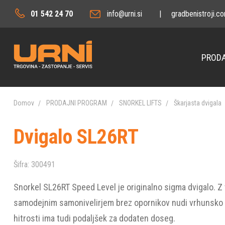
01 542 24 70
info@urni.si
|
gradbenistroji.c
PRODA
Domov
PRODAJNI PROGRAM
SNORKEL LIFTS
Škarjasta dvigala
Dvigalo SL26RT
Šifra:
300491
Snorkel SL26RT Speed ​​Level je originalno sigma dvigalo. Z
samodejnim samonivelirjem brez opornikov nudi vrhunsko s
hitrosti ima tudi podaljšek za dodaten doseg.