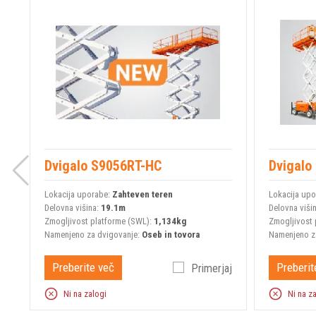
Dvigalo S9056RT-HC
Dvigalo
Lokacija uporabe:
Zahteven teren
Lokacija up
Delovna višina:
19.1m
Delovna viši
Zmogljivost platforme (SWL):
1,134kg
Zmogljivost 
Namenjeno za dvigovanje:
Oseb in tovora
Namenjeno z
Preberite več
Preberit
Primerjaj
Ni na zalogi
Ni na z