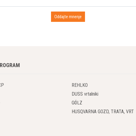
PROGRAM
CP
REHLKO
DUSS vrtalniki
O
GÖLZ
HUSQVARNA GOZD, TRATA, VRT