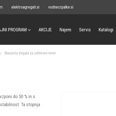
om
elektroagregati.si
vodnecrpalke.si
JNI PROGRAM
AKCIJE
Najem
Servis
Katalogi
Škarjasta dvigala za zahteven teren
 vzponi do 50 % in s
tabilnost. Ta stopnja