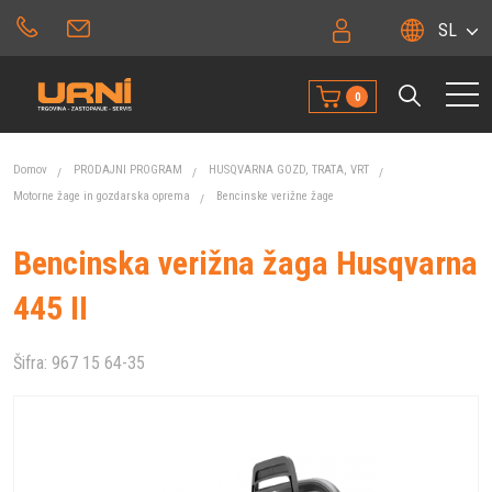
SL
0
Domov
PRODAJNI PROGRAM
HUSQVARNA GOZD, TRATA, VRT
Motorne žage in gozdarska oprema
Bencinske verižne žage
Bencinska verižna žaga Husqvarna
445 II
Šifra:
967 15 64-35