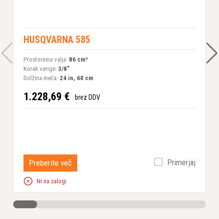
HUSQVARNA 585
Prostornina valja:
86 сm³
M
Korak verige:
3/8"
P
Dolžina meča:
24 in, 60 cm
K
D
1.228,69 €
T
brez DDV
1
Preberite več
Primerjaj
Ni na zalogi