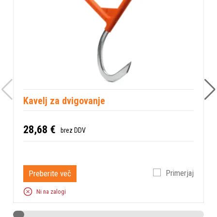
Kavelj za dvigovanje
28,68 €
brez DDV
Preberite več
Primerjaj
Ni na zalogi