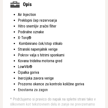
Opis
Air Injection
Preklopni čep rezervoarja
Hitro snemljiv zračni filter
Podiralne oznake
X-Torq®
Kombinirano čok/stop stikalo
Stranski napenjalnik verige
Pokrov valja s hitrimi sponkami
Kovana tridelna motorna gred
LowVib®
Črpalka goriva
Inercijska zavora verige
Prozorno okence za kontrolo količine goriva
Enostavna za zagon
* Pridržujemo si pravico do napak na spletni strani tako v
slikovnem kot tekstovnem delu in zanje ne prevzemamo