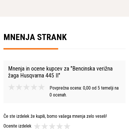
MNENJA STRANK
Mnenja in ocene kupcev za "
Bencinska verižna
žaga Husqvarna 445 II
"
Povprečna ocena:
0,00
od
5
temelji na
0
ocenah.
Če ste izdelek že kupili, bomo vašega mnenja zelo veseli!
Ocenite izdelek