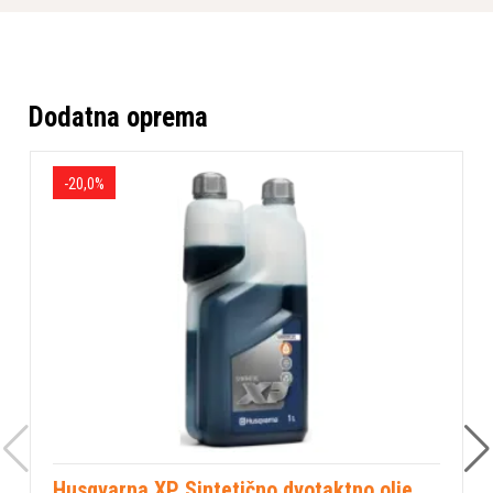
Dodatna oprema
-20,0%
Husqvarna XP Sintetično dvotaktno olje