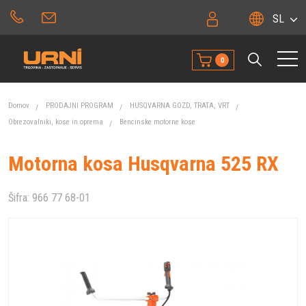
SL
0
Domov
PRODAJNI PROGRAM
HUSQVARNA GOZD, TRATA, VRT
Obrezovalniki, kose in oprema
Bencinske motorne kose
Motorna kosa Husqvarna 525 RX
Šifra:
966 77 68-01