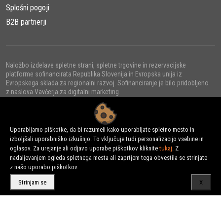
Splošni pogoji
B2B partnerji
Naložbo izdelave spletne strani, spletne trgovine in rezervacijske
platforme sofinancirata Republika Slovenija in Evropska unija iz
Evropskega sklada za regionalni razvoj. Sofinanciranje je bilo pridobljeno
z naslova Vavčerja za digitalni marketing.
Uporabljamo piškotke, da bi razumeli kako uporabljate spletno mesto in
izboljšali uporabniško izkušnjo. To vključuje tudi personalizacijo vsebine in
© 2022 - URNI d.o.o., Vse pravice pridržane.
oglasov. Za urejanje ali odjavo uporabe piškotkov kliknite
tukaj
. Z
nadaljevanjem ogleda spletnega mesta ali zaprtjem tega obvestila se strinjate
z našo uporabo piškotkov.
Strinjam se
X