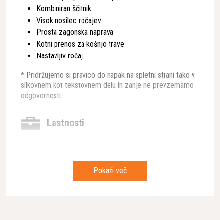
Kombiniran ščitnik
Visok nosilec ročajev
Prosta zagonska naprava
Kotni prenos za košnjo trave
Nastavljiv ročaj
* Pridržujemo si pravico do napak na spletni strani tako v
slikovnem kot tekstovnem delu in zanje ne prevzemamo
odgovornosti.
Lastnosti
Moč motorja
1 kw
Teža
4,9 kg
Pokaži več
Tip motorja
bencinski
Prostornina valja
25,4 cm³
Širina košnje
45 cm