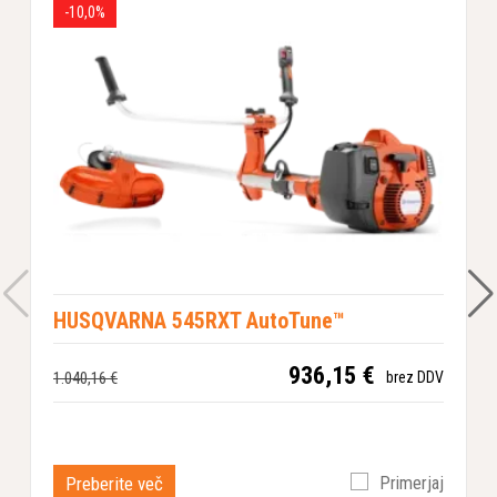
-10,0%
HUSQVARNA 545RXT AutoTune™
936,15 €
1.040,16 €
3
brez DDV
Preberite več
Primerjaj