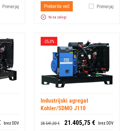
Preberite več
Primerjaj
Primerjaj
Ni na zalogi
-25,0%
Industrijski agregat
Kohler/SDMO J110
€
21.405,75 €
28.541,00 €
brez DDV
brez DDV