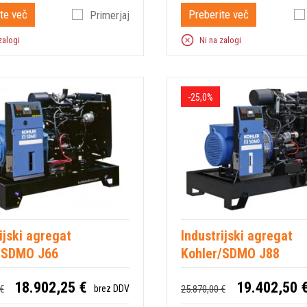
te več
Preberite več
Primerjaj
zalogi
Ni na zalogi
-25,0%
ijski agregat
Industrijski agregat
/SDMO J66
Kohler/SDMO J88
18.902,25 €
19.402,50 
€
25.870,00 €
brez DDV