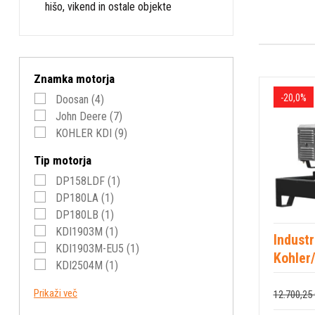
hišo, vikend in ostale objekte
Znamka motorja
-20,0%
Doosan
(4)
John Deere
(7)
KOHLER KDI
(9)
Tip motorja
DP158LDF
(1)
DP180LA
(1)
DP180LB
(1)
KDI1903M
(1)
Industr
KDI1903M-EU5
(1)
Kohler
KDI2504M
(1)
KDI2504TM-30
(1)
Prikaži več
12.700,25 
KDI2504TM-40
(1)