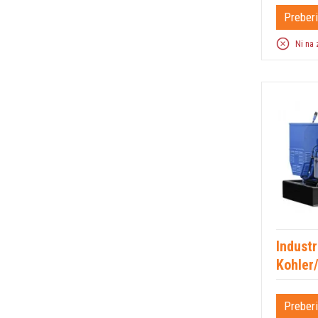
Preberi
Ni na 
Industr
Kohler
Preberi