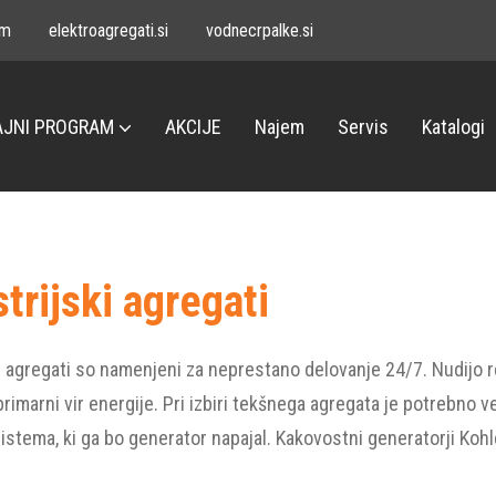
om
elektroagregati.si
vodnecrpalke.si
JNI PROGRAM
AKCIJE
Najem
Servis
Katalogi
trijski agregati
i agregati so namenjeni za neprestano delovanje 24/7. Nudijo re
primarni vir energije. Pri izbiri tekšnega agregata je potrebno
sistema, ki ga bo generator napajal. Kakovostni generatorji Koh