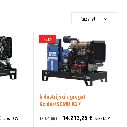
Razvrsti
-25,0%
Industrijski agregat
Kohler/SDMO K27
€
14.213,25 €
18.951,00 €
brez DDV
brez DDV