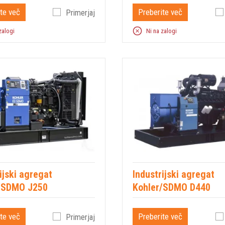
te več
Preberite več
Primerjaj
zalogi
Ni na zalogi
ijski agregat
Industrijski agregat
/SDMO J250
Kohler/SDMO D440
te več
Preberite več
Primerjaj