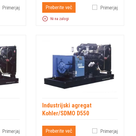
Preberite več
Primerjaj
Primerjaj
Ni na zalogi
Industrijski agregat
Kohler/SDMO D550
Preberite več
Primerjaj
Primerjaj