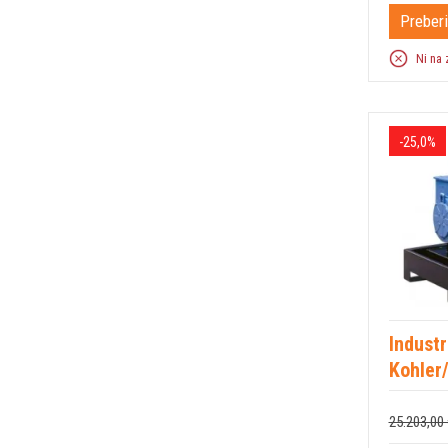
Preberi
Ni na 
-25,0%
Industr
Kohler
25.203,00 