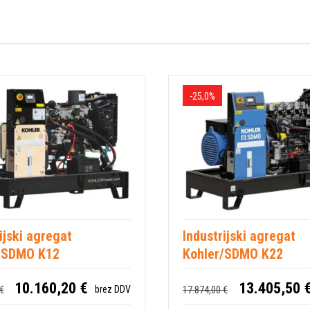
-25,0%
ijski agregat
Industrijski agregat
/SDMO K12
Kohler/SDMO K22
10.160,20 €
13.405,50 
€
17.874,00 €
brez DDV