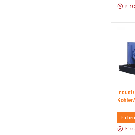
Ni na 
Industr
Kohler
Preberi
Ni na 