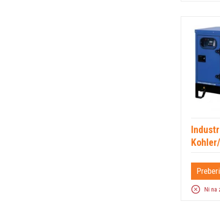
Industr
Kohler
Preberi
Ni na 