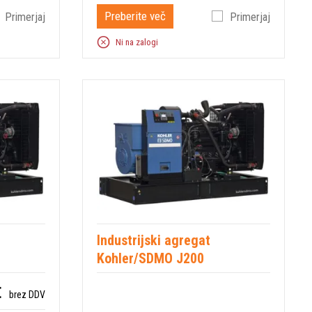
Preberite več
Primerjaj
Primerjaj
Ni na zalogi
Industrijski agregat
Kohler/SDMO J200
€
brez DDV