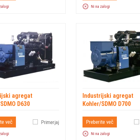
zalogi
Ni na zalogi
ijski agregat
Industrijski agregat
/SDMO D630
Kohler/SDMO D700
te več
Preberite več
Primerjaj
zalogi
Ni na zalogi