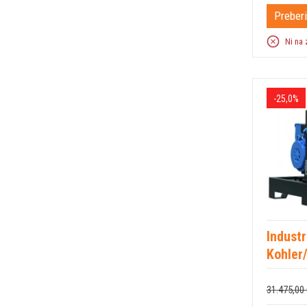
Preberi
Ni na 
-25,0%
Industr
Kohler
31.475,00 