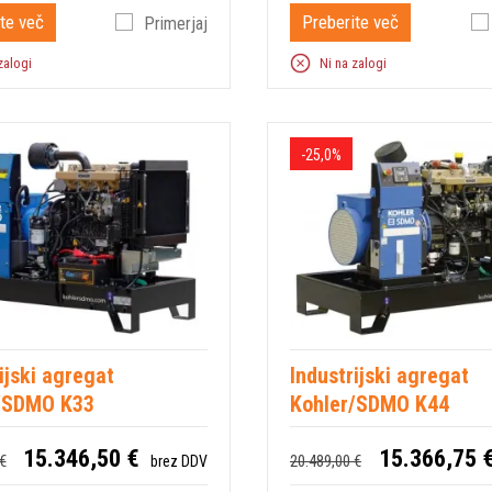
te več
Preberite več
Primerjaj
zalogi
Ni na zalogi
-25,0%
ijski agregat
Industrijski agregat
/SDMO K33
Kohler/SDMO K44
15.346,50 €
15.366,75 
€
20.489,00 €
brez DDV