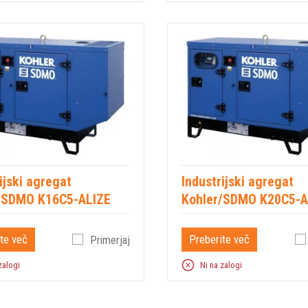
ijski agregat
Industrijski agregat
/SDMO K16C5-ALIZE
Kohler/SDMO K20C5-A
te več
Preberite več
Primerjaj
zalogi
Ni na zalogi