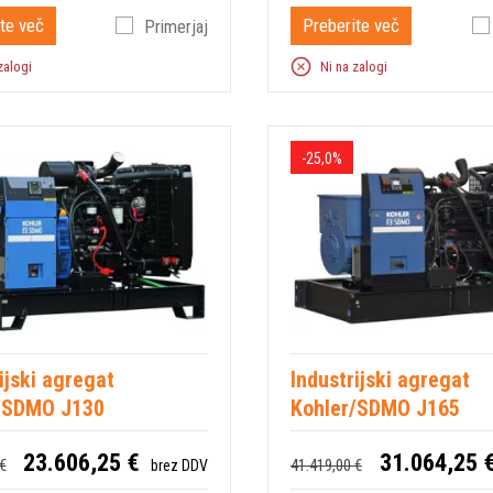
te več
Preberite več
Primerjaj
zalogi
Ni na zalogi
-25,0%
ijski agregat
Industrijski agregat
/SDMO J130
Kohler/SDMO J165
23.606,25 €
31.064,25 
€
41.419,00 €
brez DDV