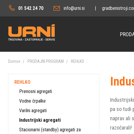
01 542 24 70
info@urni.si
|
gradbenistroji.c
PRODA
Domov
PRODAJNI PROGRAM
REHLKO
Indus
REHLKO
Prenosni agregati
Industrijsk
Vodne črpalke
pa so tudi 
Varilni agregati
naprav ali 
Industrijski agregati
razočarali!
Stacionarni (standby) agregati za