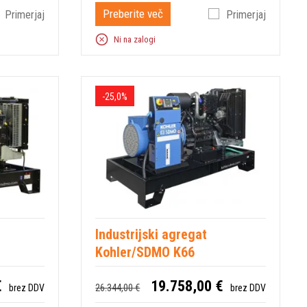
Preberite več
Primerjaj
Primerjaj
Ni na zalogi
-25,0%
Industrijski agregat
Kohler/SDMO K66
€
19.758,00 €
26.344,00 €
brez DDV
brez DDV