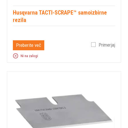
Husqvarna TACTI-SCRAPE™ samoizbirne
rezila
Preberite več
Primerjaj
Ni na zalogi