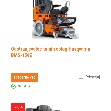
Odstranjevalec talnih oblog Husqvarna
BMS-150E
Preberite več
Primerjaj
Na zalogi
-20,0%