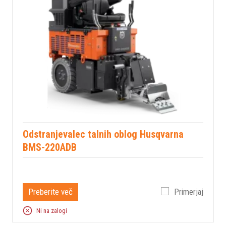
Odstranjevalec talnih oblog Husqvarna
BMS-220ADB
Preberite več
Primerjaj
Ni na zalogi