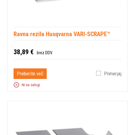
Ravna rezila Husqvarna VARI-SCRAPE™
38,89 €
brez DDV
Preberite več
Primerjaj
Ni na zalogi