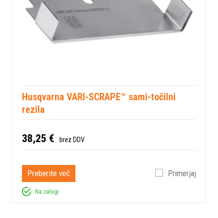
Husqvarna VARI-SCRAPE™ sami-točilni
rezila
38,25 €
brez DDV
Preberite več
Primerjaj
Na zalogi