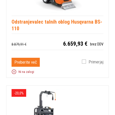
Odstranjevalec talnih oblog Husqvarna BS-
110
6.659,93 €
8.879,91 €
brez DDV
Preberite več
Primerjaj
Ni na zalogi
-20,0%