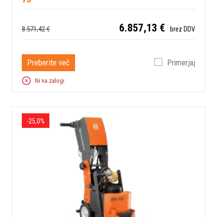
6.857,13 €
8.571,42 €
brez DDV
Preberite več
Primerjaj
Ni na zalogi
-25,0%