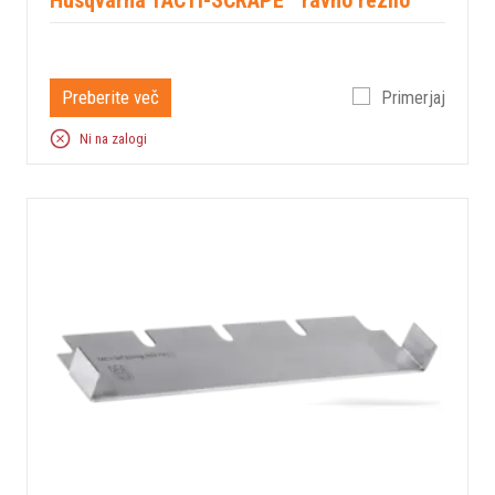
Husqvarna TACTI-SCRAPE™ ravno rezilo
Preberite več
Primerjaj
Ni na zalogi