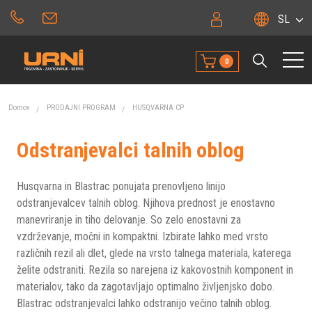
SL
0
Domov
PRODAJNI PROGRAM
HUSQVARNA CP
Odstranjevalci talnih oblog
Husqvarna in Blastrac ponujata prenovljeno linijo
odstranjevalcev talnih oblog. Njihova prednost je enostavno
manevriranje in tiho delovanje. So zelo enostavni za
vzdrževanje, močni in kompaktni. Izbirate lahko med vrsto
različnih rezil ali dlet, glede na vrsto talnega materiala, katerega
želite odstraniti. Rezila so narejena iz kakovostnih komponent in
materialov, tako da zagotavljajo optimalno življenjsko dobo.
Blastrac odstranjevalci lahko odstranijo večino talnih oblog.