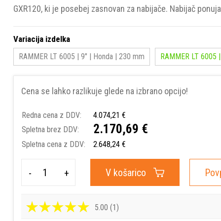
GXR120, ki je posebej zasnovan za nabijače. Nabijač ponuja 
Variacija izdelka
RAMMER LT 6005 | 9" | Honda | 230 mm
RAMMER LT 6005 | 
Cena se lahko razlikuje glede na izbrano opcijo!
Redna cena z DDV:
4.074,21 €
2.170,69 €
Spletna brez DDV:
Spletna cena z DDV:
2.648,24 €
V košarico
Pov
-
+
5.00 (1)