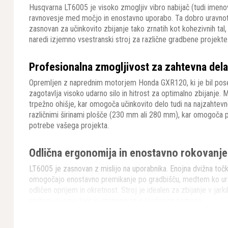
Husqvarna LT6005 je visoko zmogljiv vibro nabijač (tudi imenov
ravnovesje med močjo in enostavno uporabo. Ta dobro uravnote
zasnovan za učinkovito zbijanje tako zrnatih kot kohezivnih tal,
naredi izjemno vsestranski stroj za različne gradbene projekte
Profesionalna zmogljivost za zahtevna dela
Opremljen z naprednim motorjem Honda GXR120, ki je bil pose
zagotavlja visoko udarno silo in hitrost za optimalno zbijanje
trpežno ohišje, kar omogoča učinkovito delo tudi na najzahtevne
različnimi širinami plošče (230 mm ali 280 mm), kar omogoča p
potrebe vašega projekta.
Odlična ergonomija in enostavno rokovanje
LT6005 je zasnovan z mislijo na uporabnika. Enojna dvižna točka
omogočajo enostavno premikanje po gradbišču, medtem ko ur
odličen oprijem in okretnost. Stroj je idealen za zbijanje v jarkih
stebrov in cevi, kjer je manevriranje ključnega pomena.