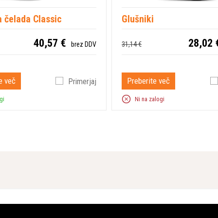
 čelada Classic
Glušniki
40,57 €
28,02 
31,14 €
brez DDV
e več
Preberite več
Primerjaj
gi
Ni na zalogi