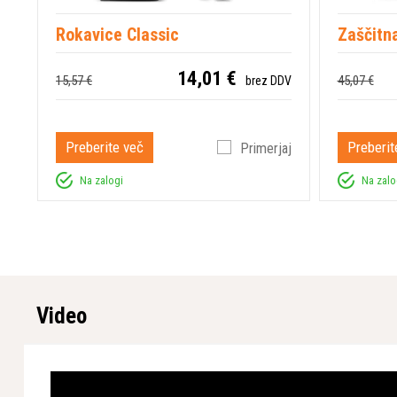
Rokavice Classic
Zaščitna
14,01 €
15,57 €
45,07 €
brez DDV
Preberite več
Preberit
Primerjaj
Na zalogi
Na zalo
Video