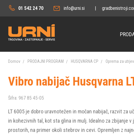
01 542 24 70
info@urni.si
|
gradbenistroji.c
PRODA
Domov
PRODAJNI PROGRAM
HUSQVARNA CP
Oprema za utrje
Vibro nabijač Husqvarna 
Šifra:
967 85 45-05
LT 6005 je dobro uravnotežen in močan nabijač, razvit za uč
in kohezivnih tal, kot sta glina in mulj. Idealno za zbijanje v 
prostorih, na primer okoli stebrov in cevi. Opremljen z n