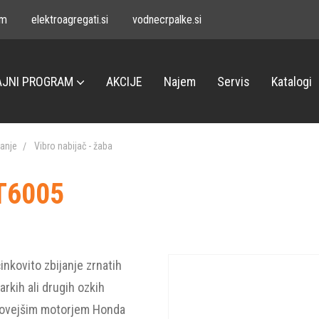
om
elektroagregati.si
vodnecrpalke.si
JNI PROGRAM
AKCIJE
Najem
Servis
Katalogi
vanje
Vibro nabijač - žaba
LT6005
inkovito zbijanje zrnatih
jarkih ali drugih ozkih
ajnovejšim motorjem Honda