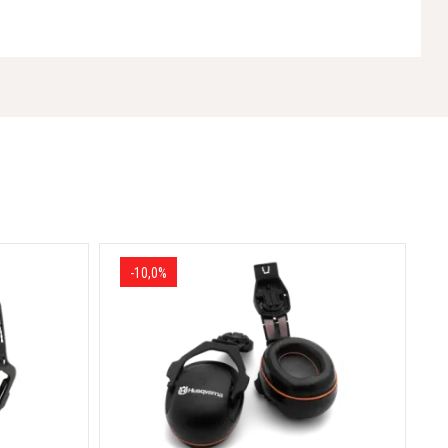
345 mm
450 mm
674 g/kWh
726 mm
970 mm
68 kg / 69 kg
-10,0%
230 mm / 280 mm
2.7 kw
16,5 m/min