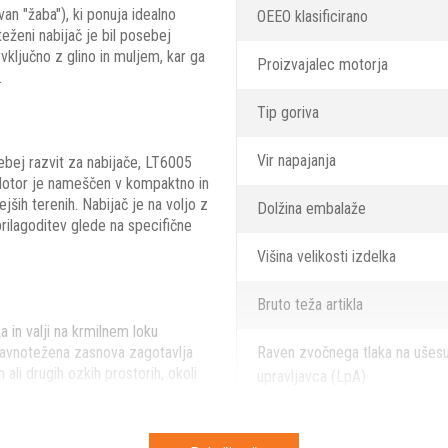
an "žaba"), ki ponuja idealno
OEEO klasificirano
ženi nabijač je bil posebej
 vključno z glino in muljem, kar ga
Proizvajalec motorja
.
Tip goriva
Vir napajanja
bej razvit za nabijače, LT6005
. Motor je nameščen v kompaktno in
jših terenih. Nabijač je na voljo z
Dolžina embalaže
rilagoditev glede na specifične
Višina velikosti izdelka
Bruto teža artikla
 in valji na krmilnem loku
avnotežena zasnova zagotavlja
Raven zvočnega tlaka na ušes
 ali drugih ozkih prostorih, okoli
upravljavca (LpA)
Zajamčena raven zvočne moči