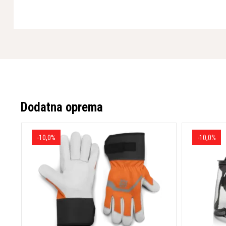
Pametne funkcije za optimalno delovanje
Tristopenjski nadzor plina (prosti tek, polna hitrost, zaust
funkcijo za preprečevanje puščanja goriva
Vgrajen števec ur za spremljanje intervalov vzdrževanja
Indikator zračnega filtra in opozorilni indikator za olje z
Hitrost 16,5 m/min za učinkovito delo na večjih površinah
Enostaven dostop do vseh servisnih točk za hitro in enos
Z operativno težo 68-69 kg (odvisno od modela) in zmogljivi
Dodatna oprema
LT6005 ponuja odličen nadzor, nizek hrup in nizke emisije, kar
v svojem razredu. Za še večjo mobilnost je na voljo tudi kompl
oprema.
-10,0%
-10,0%
* Pridržujemo si pravico do napak na spletni strani tako v sli
zanje ne prevzemamo odgovornosti.