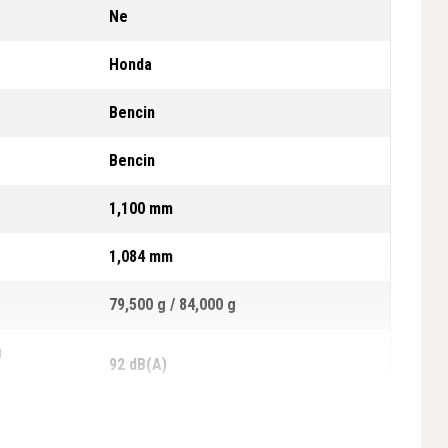
Ne
Honda
Bencin
Bencin
1,100 mm
1,084 mm
79,500 g / 84,000 g
u
92 dB(A)
 (LWA)
106 dB(A)