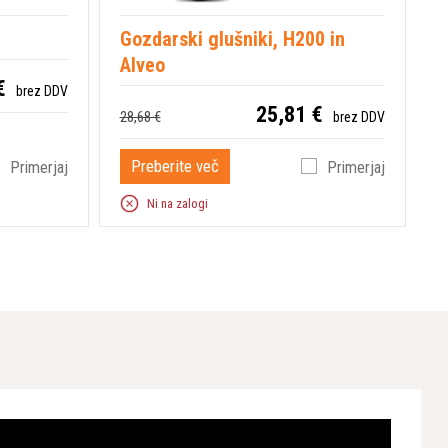
Gozdarski glušniki, H200 in
Alveo
€
brez DDV
25,81 €
28,68 €
brez DDV
Preberite več
Primerjaj
Primerjaj
Ni na zalogi