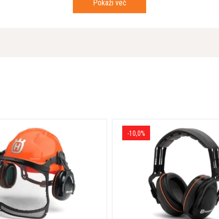
Pokaži več
Širina velikosti izdelka
avitev/zaprto) z integrirano
Širina embalaže
a pravočasno vzdrževanje
Izpušne emisije (CO₂ EU V)
tavno vzdrževanje
Dolžina velikosti izdelka
m 2,7 kW motorjem, Husqvarna
 ga uvršča med najboljše nabijače
Višina embalaže
et transportnih koles kot dodatna
Operativna masa
-10,0%
kovnem kot tekstovnem delu in
Širina plošče
Moč motorja
Hitrost